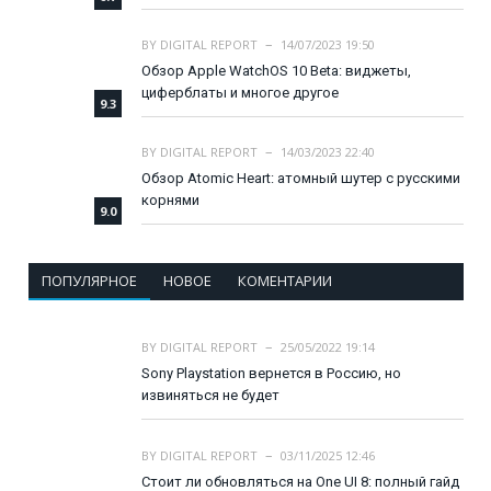
BY
DIGITAL REPORT
14/07/2023 19:50
Обзор Apple WatchOS 10 Beta: виджеты,
циферблаты и многое другое
9.3
BY
DIGITAL REPORT
14/03/2023 22:40
Обзор Atomic Heart: атомный шутер с русскими
корнями
9.0
ПОПУЛЯРНОЕ
НОВОЕ
КОМЕНТАРИИ
BY
DIGITAL REPORT
25/05/2022 19:14
Sony Playstation вернется в Россию, но
извиняться не будет
BY
DIGITAL REPORT
03/11/2025 12:46
Стоит ли обновляться на One UI 8: полный гайд