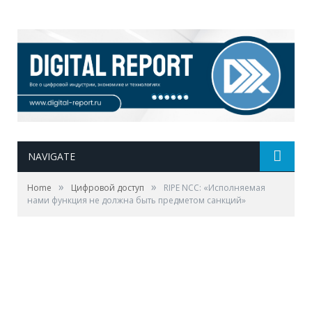
NAVIGATE
»
»
Home
Цифровой доступ
RIPE NCC: «Исполняемая
нами функция не должна быть предметом санкций»