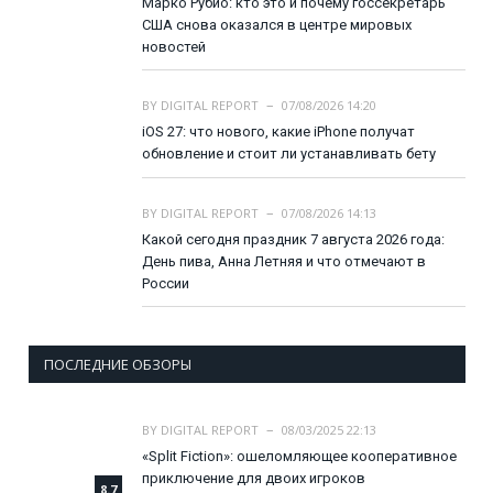
Марко Рубио: кто это и почему госсекретарь
США снова оказался в центре мировых
новостей
BY
DIGITAL REPORT
07/08/2026 14:20
iOS 27: что нового, какие iPhone получат
обновление и стоит ли устанавливать бету
BY
DIGITAL REPORT
07/08/2026 14:13
Какой сегодня праздник 7 августа 2026 года:
День пива, Анна Летняя и что отмечают в
России
ПОСЛЕДНИЕ ОБЗОРЫ
BY
DIGITAL REPORT
08/03/2025 22:13
«Split Fiction»: ошеломляющее кооперативное
приключение для двоих игроков
8.7