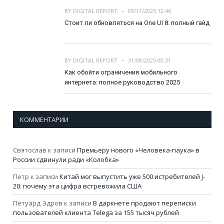
BY
DIGITAL REPORT
03/11/2025 12:46
Стоит ли обновляться на One UI 8: полный гайд
BY
DIGITAL REPORT
31/08/2025 00:31
Как обойти ограничения мобильного
интернета: полное руководство 2025
КОММЕНТАРИИ
Святослав
к записи
Премьеру нового «Человека-паука» в
России сдвинули ради «Колобка»
Петр
к записи
Китай мог выпустить уже 500 истребителей J-
20: почему эта цифра встревожила США
Петуард Эдров
к записи
В даркнете продают переписки
пользователей клиента Telega за 155 тысяч рублей