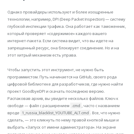
Однако провайдеры используют и более изощренные
технологии, например, DPI (Deep Packet Inspection) — систему
глубокой инспекции трафика. Она работает как таможенник,
который проверяет «содержимое» каждого вашего
интернет-пакета. Если система видит, что вы идете на
запрещенный ресурс, она блокирует соединение. Но и на
этот хитрый механизм есть управа.
Чтобы запустить этот инструмент, не нужно быть
программистом. Путь начинается на GitHub, своего рода
цифровой библиотеке для разработчиков, где нужно найти
проект GoodbyeDPI и скачать последнюю версию.
Распаковав архив, вы увидите несколько файлов. Ключ к
свободе — файл с расширением
.cmd
, часто с названием
вроде
1_russia_blacklist_YOUTUBE_ALT.cmd
. Все, что нужно
сделать, — это кликнуть по нему правой кнопкой мыши и
выбрать «Запуск от имени администратора». На экране