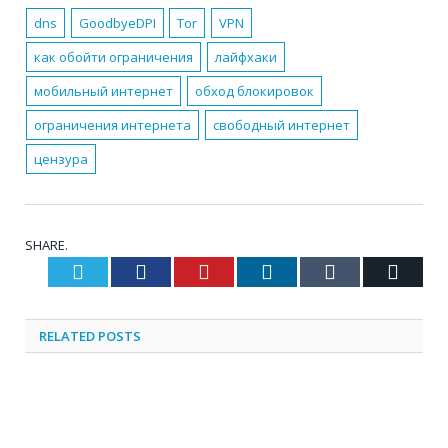
dns
GoodbyeDPI
Tor
VPN
как обойти ограничения
лайфхаки
мобильный интернет
обход блокировок
ограничения интернета
свободный интернет
цензура
SHARE.
Twitter
Facebook
Pinterest
LinkedIn
Tumblr
Email
RELATED
POSTS