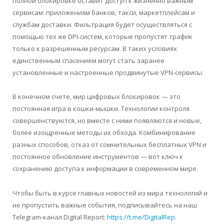
полной блокировке оставит доступ к жизненно важным
сервисам: приложениям банков, такси, маркетплейсам и
службам доставки. Фильтрация будет осуществляться с
помощью тех же DPI-систем, которые пропустят трафик
только к разрешенным ресурсам. В таких условиях
единственным спасением могут стать заранее
установленные и настроенные продвинутые VPN-сервисы.
В конечном счете, мир цифровых блокировок — это
постоянная игра в кошки-мышки. Технологии контроля
совершенствуются, но вместе с ними появляются и новые,
более изощренные методы их обхода. Комбинирование
разных способов, отказ от сомнительных бесплатных VPN и
постоянное обновление инструментов — вот ключ к
сохранению доступа к информации в современном мире.
Чтобы быть в курсе главных новостей из мира технологий и
не пропустить важные события, подписывайтесь на наш
Telegram-канал Digital Report:
https://t.me/DigitalRep
.