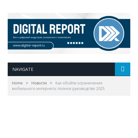
NAVIGATE
»
»
Home
Новости
Как обойти ограничения
мобильного интернета: полное руководство 2025