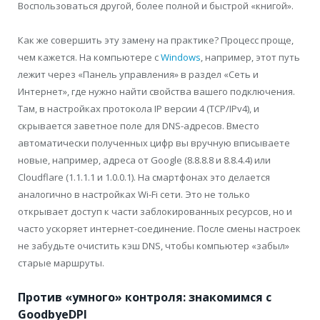
Воспользоваться другой, более полной и быстрой «книгой».
Как же совершить эту замену на практике? Процесс проще,
чем кажется. На компьютере с
Windows
, например, этот путь
лежит через «Панель управления» в раздел «Сеть и
Интернет», где нужно найти свойства вашего подключения.
Там, в настройках протокола IP версии 4 (TCP/IPv4), и
скрывается заветное поле для DNS-адресов. Вместо
автоматически полученных цифр вы вручную вписываете
новые, например, адреса от Google (8.8.8.8 и 8.8.4.4) или
Cloudflare (1.1.1.1 и 1.0.0.1). На смартфонах это делается
аналогично в настройках Wi-Fi сети. Это не только
открывает доступ к части заблокированных ресурсов, но и
часто ускоряет интернет-соединение. После смены настроек
не забудьте очистить кэш DNS, чтобы компьютер «забыл»
старые маршруты.
Против «умного» контроля: знакомимся с
GoodbyeDPI