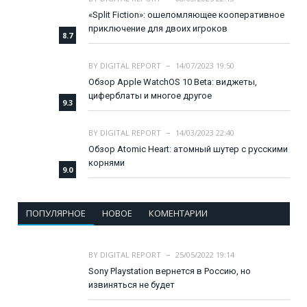
«Split Fiction»: ошеломляющее кооперативное
приключение для двоих игроков
8.7
BY
DIGITAL REPORT
14/07/2023 19:50
Обзор Apple WatchOS 10 Beta: виджеты,
циферблаты и многое другое
9.3
BY
DIGITAL REPORT
14/03/2023 22:40
Обзор Atomic Heart: атомный шутер с русскими
корнями
9.0
ПОПУЛЯРНОЕ
НОВОЕ
КОМЕНТАРИИ
BY
DIGITAL REPORT
25/05/2022 19:14
Sony Playstation вернется в Россию, но
извиняться не будет