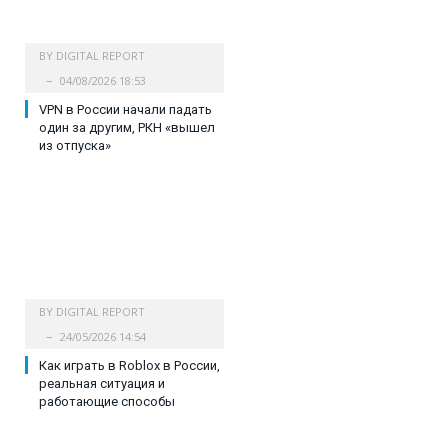
BY
DIGITAL REPORT
04/08/2026 18:53
VPN в России начали падать
один за другим, РКН «вышел
из отпуска»
BY
DIGITAL REPORT
24/05/2026 14:54
Как играть в Roblox в России,
реальная ситуация и
работающие способы