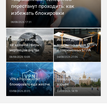
перестанут проходить: как
избежать блокировки
08/08/2026 17:31
Пентагон раскрыл тайну
История дронов: от
загадочной сферы с
воздушных шаров до FPV
мертвецом внутри
и современных БПЛА
08/08/2026 13:09
04/08/2026 21:06
Теракт на Кудринской
VPN в России хотят
площади: что известно о
блокировать ещё жёстче
взрыве
03/08/2026 20:05
03/08/2026 14:19