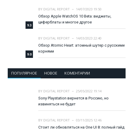
BY
DIGITAL REPORT
14/07/2023 19:50
Обзор Apple WatchOS 10 Beta: виджеты,
циферблаты и многое другое
9.3
BY
DIGITAL REPORT
14/03/2023 22:40
Обзор Atomic Heart: атомный шутер с русскими
корнями
9.0
ПОПУЛЯРНОЕ
НОВОЕ
КОМЕНТАРИИ
BY
DIGITAL REPORT
25/05/2022 19:14
Sony Playstation вернется в Россию, но
извиняться не будет
BY
DIGITAL REPORT
03/11/2025 12:46
Стоит ли обновляться на One UI 8: полный гайд