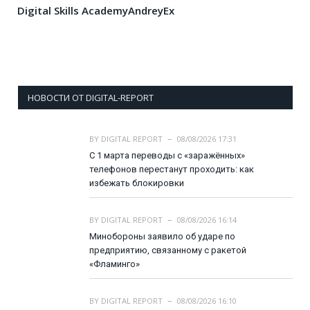
Digital Skills Academy
AndreyEx
НОВОСТИ ОТ DIGITAL-REPORT
BY
DIGITAL REPORT
08/08/2026 17:31
С 1 марта переводы с «заражённых»
телефонов перестанут проходить: как
избежать блокировки
BY
DIGITAL REPORT
08/08/2026 16:14
Минобороны заявило об ударе по
предприятию, связанному с ракетой
«Фламинго»
BY
DIGITAL REPORT
08/08/2026 16:10