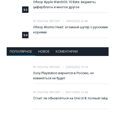
Обзор Apple WatchOS 10 Beta: виджеты,
циферблаты и многое другое
9.3
BY
DIGITAL REPORT
14/03/2023 22:40
Обзор Atomic Heart: атомный шутер с русскими
корнями
9.0
ПОПУЛЯРНОЕ
НОВОЕ
КОМЕНТАРИИ
BY
DIGITAL REPORT
25/05/2022 19:14
Sony Playstation вернется в Россию, но
извиняться не будет
BY
DIGITAL REPORT
03/11/2025 12:46
Стоит ли обновляться на One UI 8: полный гайд