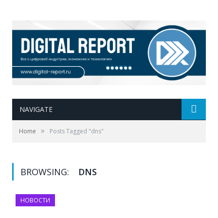
NAVIGATE
»
Home
Posts Tagged "dns"
BROWSING:
DNS
НОВОСТИ