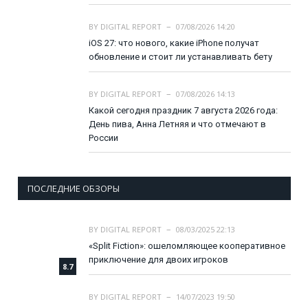
BY
DIGITAL REPORT
07/08/2026 14:20
iOS 27: что нового, какие iPhone получат
обновление и стоит ли устанавливать бету
BY
DIGITAL REPORT
07/08/2026 14:13
Какой сегодня праздник 7 августа 2026 года:
День пива, Анна Летняя и что отмечают в
России
ПОСЛЕДНИЕ ОБЗОРЫ
BY
DIGITAL REPORT
08/03/2025 22:13
«Split Fiction»: ошеломляющее кооперативное
приключение для двоих игроков
8.7
BY
DIGITAL REPORT
14/07/2023 19:50