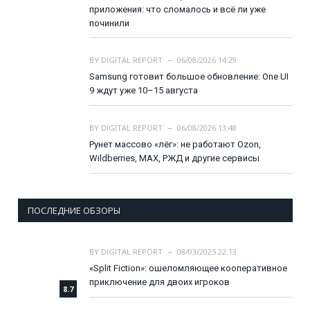
приложения: что сломалось и всё ли уже
починили
BY
DIGITAL REPORT
06/08/2026 14:29
Samsung готовит большое обновление: One UI
9 ждут уже 10–15 августа
BY
DIGITAL REPORT
06/08/2026 13:48
Рунет массово «лёг»: не работают Ozon,
Wildberries, MAX, РЖД и другие сервисы
ПОСЛЕДНИЕ ОБЗОРЫ
BY
DIGITAL REPORT
08/03/2025 22:13
«Split Fiction»: ошеломляющее кооперативное
приключение для двоих игроков
8.7