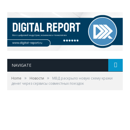
NAVIGATE
»
»
Home
Новости
МВД раскрыло новую схему кражи
денег через сервисы совместных поездок