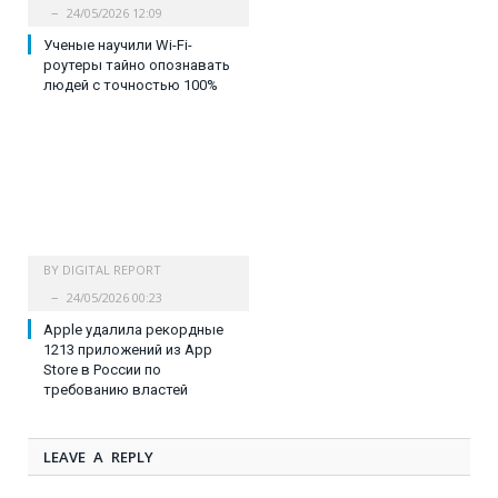
24/05/2026 12:09
Ученые научили Wi-Fi-
роутеры тайно опознавать
людей с точностью 100%
BY
DIGITAL REPORT
24/05/2026 00:23
Apple удалила рекордные
1213 приложений из App
Store в России по
требованию властей
LEAVE A REPLY