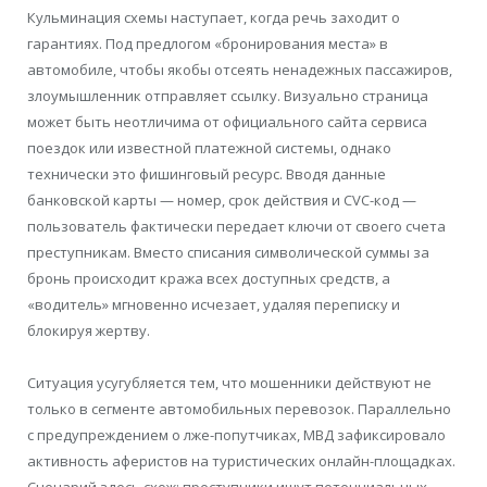
Кульминация схемы наступает, когда речь заходит о
гарантиях. Под предлогом «бронирования места» в
автомобиле, чтобы якобы отсеять ненадежных пассажиров,
злоумышленник отправляет ссылку. Визуально страница
может быть неотличима от официального сайта сервиса
поездок или известной платежной системы, однако
технически это фишинговый ресурс. Вводя данные
банковской карты — номер, срок действия и CVC-код —
пользователь фактически передает ключи от своего счета
преступникам. Вместо списания символической суммы за
бронь происходит кража всех доступных средств, а
«водитель» мгновенно исчезает, удаляя переписку и
блокируя жертву.
Ситуация усугубляется тем, что мошенники действуют не
только в сегменте автомобильных перевозок. Параллельно
с предупреждением о лже-попутчиках, МВД зафиксировало
активность аферистов на туристических онлайн-площадках.
Сценарий здесь схож: преступники ищут потенциальных