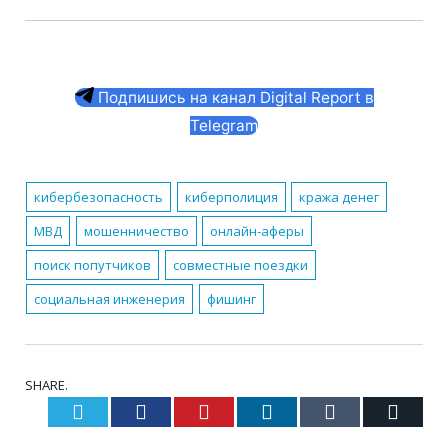
Подпишись на канал Digital Report в
Telegram
кибербезопасность
киберполиция
кража денег
МВД
мошенничество
онлайн-аферы
поиск попутчиков
совместные поездки
социальная инженерия
фишинг
SHARE.
Twitter
Facebook
Pinterest
LinkedIn
Tumblr
Email