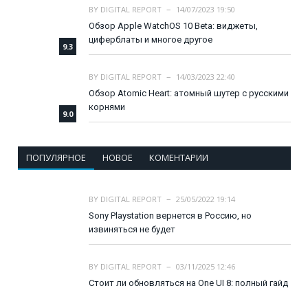
BY
DIGITAL REPORT
14/07/2023 19:50
Обзор Apple WatchOS 10 Beta: виджеты,
циферблаты и многое другое
9.3
BY
DIGITAL REPORT
14/03/2023 22:40
Обзор Atomic Heart: атомный шутер с русскими
корнями
9.0
ПОПУЛЯРНОЕ
НОВОЕ
КОМЕНТАРИИ
BY
DIGITAL REPORT
25/05/2022 19:14
Sony Playstation вернется в Россию, но
извиняться не будет
BY
DIGITAL REPORT
03/11/2025 12:46
Стоит ли обновляться на One UI 8: полный гайд