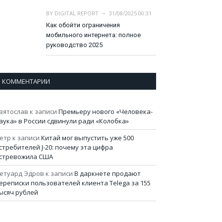
BY
DIGITAL REPORT
31/08/2025 00:31
Как обойти ограничения
мобильного интернета: полное
руководство 2025
КОММЕНТАРИИ
вятослав
к записи
Премьеру нового «Человека-
аука» в России сдвинули ради «Колобка»
етр
к записи
Китай мог выпустить уже 500
стребителей J-20: почему эта цифра
стревожила США
етуард Эдров
к записи
В даркнете продают
ереписки пользователей клиента Telega за 155
ысяч рублей