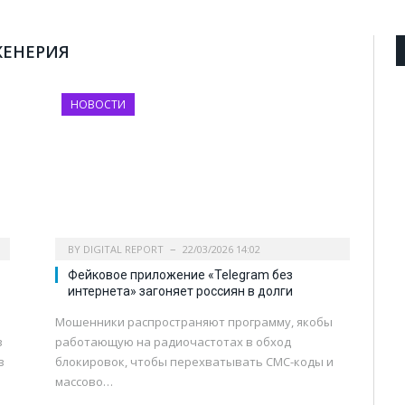
ЖЕНЕРИЯ
НОВОСТИ
BY
DIGITAL REPORT
22/03/2026 14:02
Фейковое приложение «Telegram без
интернета» загоняет россиян в долги
Мошенники распространяют программу, якобы
в
работающую на радиочастотах в обход
в
блокировок, чтобы перехватывать СМС-коды и
массово…