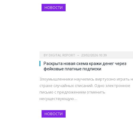
НОВОСТИ
BY
DIGITAL REPORT
23/02/2026 10:39
Раскрыта новая схема кражи денег через
фейковые платные подписки
Злоумышленники научились виртуозно играть 
страхе случайных списаний. Одно электронное
письмо с предложением отменить
несуществующую…
НОВОСТИ