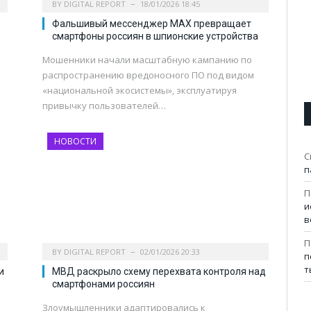
BY
DIGITAL REPORT
18/01/2026 18:45
Фальшивый мессенджер MAX превращает
смартфоны россиян в шпионские устройства
Мошенники начали масштабную кампанию по
распространению вредоносного ПО под видом
«национальной экосистемы», эксплуатируя
привычку пользователей…
НОВОСТИ
С
п
П
и
в
П
BY
DIGITAL REPORT
02/01/2026 20:33
п
т
и
МВД раскрыло схему перехвата контроля над
смартфонами россиян
Злоумышленники адаптировались к