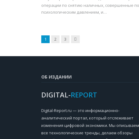
операции по снятию наличных, совершенные п
психологическим давлением, и…
Next
1
2
3
ОБ ИЗДАНИИ
DIGITAL-
REPORT
Digital-Report.ru — это информационно-
аналитический портал, который отслеживает
изменения цифровой экономики. Мы описываем
все технологические тренды, делаем обзоры