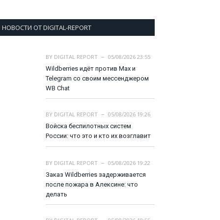
НОВОСТИ ОТ DIGITAL-REPORT
BY
DIGITAL REPORT
05/08/2026 23:55
Wildberries идёт против Max и
Telegram со своим мессенджером
WB Chat
BY
DIGITAL REPORT
05/08/2026 19:26
Войска беспилотных систем
России: что это и кто их возглавит
BY
DIGITAL REPORT
05/08/2026 19:22
Заказ Wildberries задерживается
после пожара в Алексине: что
делать