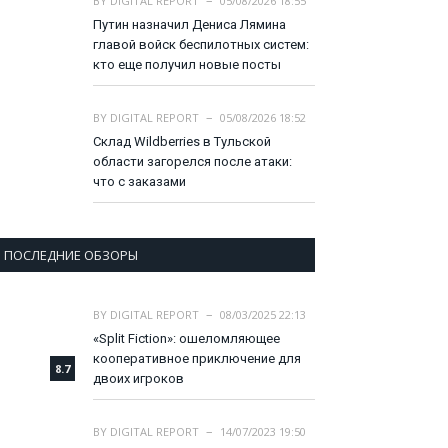
BY
DIGITAL REPORT
05/08/2026 18:55
Путин назначил Дениса Лямина
главой войск беспилотных систем:
кто еще получил новые посты
BY
DIGITAL REPORT
05/08/2026 18:52
Склад Wildberries в Тульской
области загорелся после атаки:
что с заказами
ПОСЛЕДНИЕ ОБЗОРЫ
BY
DIGITAL REPORT
08/03/2025 22:13
«Split Fiction»: ошеломляющее
кооперативное приключение для
8.7
двоих игроков
BY
DIGITAL REPORT
14/07/2023 19:50