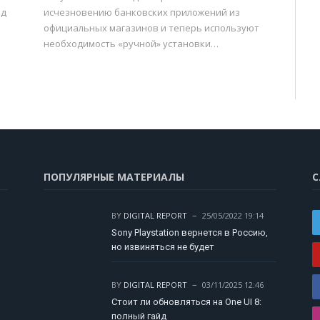
од
исчезновению банковских приложений из
официальных магазинов и теперь используют
необходимость «ручной» установки…
ПОПУЛЯРНЫЕ МАТЕРИАЛЫ
С
BY
DIGITAL REPORT
25/05/2022 19:14
Sony Playstation вернется в Россию,
но извиняться не будет
BY
DIGITAL REPORT
03/11/2025 12:46
Стоит ли обновляться на One UI 8:
полный гайд