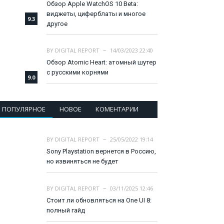
Обзор Apple WatchOS 10 Beta:
виджеты, циферблаты и многое
9.3
другое
BY
DIGITAL REPORT
14/03/2023 22:40
Обзор Atomic Heart: атомный шутер
с русскими корнями
9.0
ПОПУЛЯРНОЕ
НОВОЕ
КОМЕНТАРИИ
BY
DIGITAL REPORT
25/05/2022 19:14
Sony Playstation вернется в Россию,
но извиняться не будет
BY
DIGITAL REPORT
03/11/2025 12:46
Стоит ли обновляться на One UI 8:
полный гайд