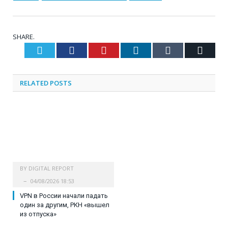
SHARE.
Twitter
Facebook
Pinterest
LinkedIn
Tumblr
Email
RELATED
POSTS
BY
DIGITAL REPORT
04/08/2026 18:53
VPN в России начали падать
один за другим, РКН «вышел
из отпуска»