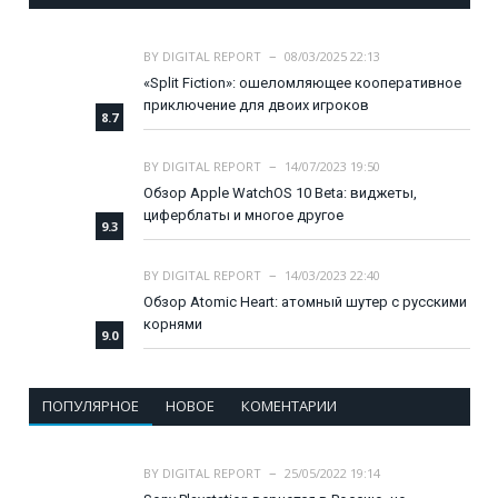
BY
DIGITAL REPORT
08/03/2025 22:13
«Split Fiction»: ошеломляющее кооперативное
приключение для двоих игроков
8.7
BY
DIGITAL REPORT
14/07/2023 19:50
Обзор Apple WatchOS 10 Beta: виджеты,
циферблаты и многое другое
9.3
BY
DIGITAL REPORT
14/03/2023 22:40
Обзор Atomic Heart: атомный шутер с русскими
корнями
9.0
ПОПУЛЯРНОЕ
НОВОЕ
КОМЕНТАРИИ
BY
DIGITAL REPORT
25/05/2022 19:14