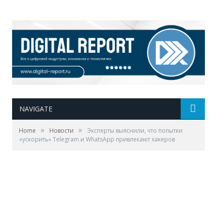
NAVIGATE
»
»
Home
Новости
Эксперты выяснили, что попытки
«ускорить» Telegram и WhatsApp привлекают хакеров