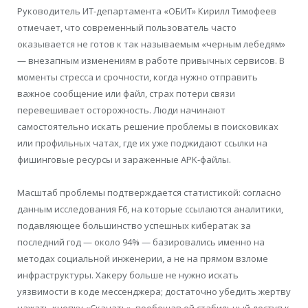
Руководитель ИТ-департамента «ОБИТ» Кирилл Тимофеев
отмечает, что современный пользователь часто
оказывается не готов к так называемым «черным лебедям»
— внезапным изменениям в работе привычных сервисов. В
моменты стресса и срочности, когда нужно отправить
важное сообщение или файл, страх потери связи
перевешивает осторожность. Люди начинают
самостоятельно искать решение проблемы в поисковиках
или профильных чатах, где их уже поджидают ссылки на
фишинговые ресурсы и зараженные APK-файлы.
Масштаб проблемы подтверждается статистикой: согласно
данным исследования F6, на которые ссылаются аналитики,
подавляющее большинство успешных кибератак за
последний год — около 94% — базировались именно на
методах социальной инженерии, а не на прямом взломе
инфраструктуры. Хакеру больше не нужно искать
уязвимости в коде мессенджера; достаточно убедить жертву
нажать кнопку «Скачать», пообещав ей стабильный доступ к