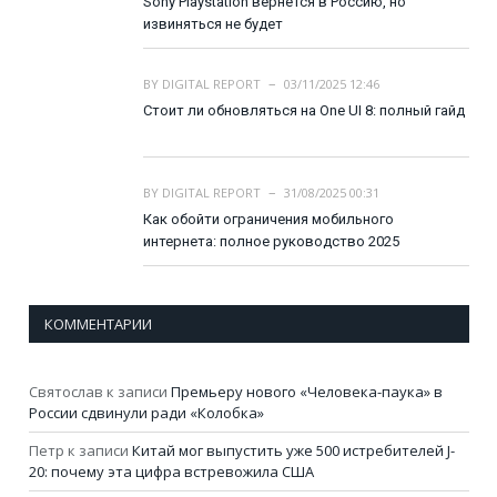
Sony Playstation вернется в Россию, но
извиняться не будет
BY
DIGITAL REPORT
03/11/2025 12:46
Стоит ли обновляться на One UI 8: полный гайд
BY
DIGITAL REPORT
31/08/2025 00:31
Как обойти ограничения мобильного
интернета: полное руководство 2025
КОММЕНТАРИИ
Святослав
к записи
Премьеру нового «Человека-паука» в
России сдвинули ради «Колобка»
Петр
к записи
Китай мог выпустить уже 500 истребителей J-
20: почему эта цифра встревожила США