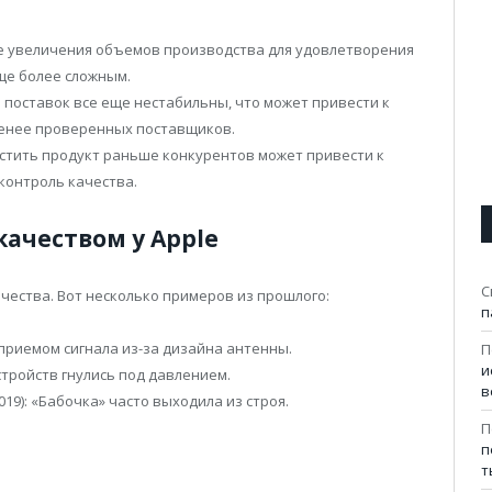
е увеличения объемов производства для удовлетворения
ще более сложным.
 поставок все еще нестабильны, что может привести к
менее проверенных поставщиков.
стить продукт раньше конкурентов может привести к
контроль качества.
ачеством у Apple
С
чества. Вот несколько примеров из прошлого:
п
с приемом сигнала из-за дизайна антенны.
П
и
 устройств гнулись под давлением.
в
19): «Бабочка» часто выходила из строя.
П
п
т