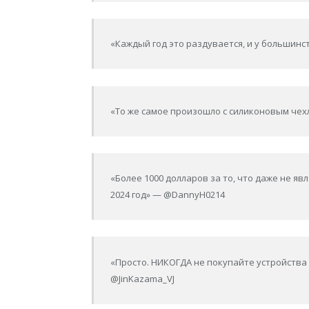
«Каждый год это раздувается, и у большинс
«То же самое произошло с силиконовым чехл
«Более 1000 долларов за то, что даже не я
2024 год» — @DannyH0214
«Просто. НИКОГДА не покупайте устройств
@JinKazama_VJ