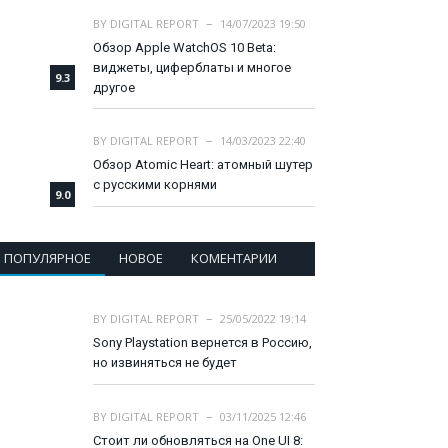
BY
DIGITAL REPORT
14/07/2023 19:50
Обзор Apple WatchOS 10 Beta:
виджеты, циферблаты и многое
9.3
другое
BY
DIGITAL REPORT
14/03/2023 22:40
Обзор Atomic Heart: атомный шутер
с русскими корнями
9.0
ПОПУЛЯРНОЕ
НОВОЕ
КОМЕНТАРИИ
BY
DIGITAL REPORT
25/05/2022 19:14
Sony Playstation вернется в Россию,
но извиняться не будет
BY
DIGITAL REPORT
03/11/2025 12:46
Стоит ли обновляться на One UI 8: