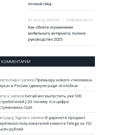
полный гайд
BY
DIGITAL REPORT
31/08/2025 00:31
Как обойти ограничения
мобильного интернета: полное
руководство 2025
КОММЕНТАРИИ
вятослав
к записи
Премьеру нового «Человека-
аука» в России сдвинули ради «Колобка»
етр
к записи
Китай мог выпустить уже 500
стребителей J-20: почему эта цифра
стревожила США
етуард Эдров
к записи
В даркнете продают
ереписки пользователей клиента Telega за 155
ысяч рублей