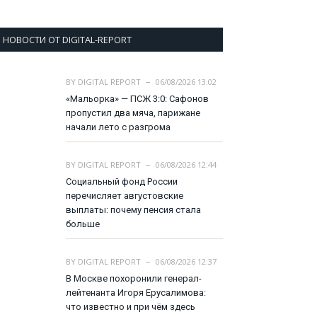
НОВОСТИ ОТ DIGITAL-REPORT
BY
DIGITAL REPORT
06/08/2026 13:02
«Мальорка» — ПСЖ 3:0: Сафонов
пропустил два мяча, парижане
начали лето с разгрома
BY
DIGITAL REPORT
06/08/2026 12:44
Социальный фонд России
перечисляет августовские
выплаты: почему пенсия стала
больше
BY
DIGITAL REPORT
06/08/2026 12:37
В Москве похоронили генерал-
лейтенанта Игоря Ерусалимова:
что известно и при чём здесь