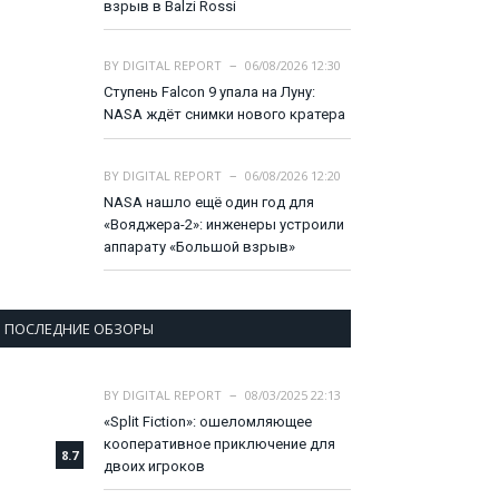
взрыв в Balzi Rossi
BY
DIGITAL REPORT
06/08/2026 12:30
Ступень Falcon 9 упала на Луну:
NASA ждёт снимки нового кратера
BY
DIGITAL REPORT
06/08/2026 12:20
NASA нашло ещё один год для
«Вояджера-2»: инженеры устроили
аппарату «Большой взрыв»
ПОСЛЕДНИЕ ОБЗОРЫ
BY
DIGITAL REPORT
08/03/2025 22:13
«Split Fiction»: ошеломляющее
кооперативное приключение для
8.7
двоих игроков