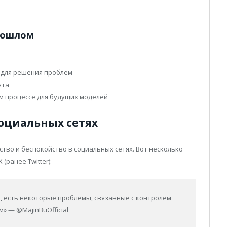
прошлом
O
 для решения проблем
нта
м процессе для будущих моделей
социальных сетях
во и беспокойство в социальных сетях. Вот несколько
ранее Twitter):
же, есть некоторые проблемы, связанные с контролем
» — @MajinBuOfficial