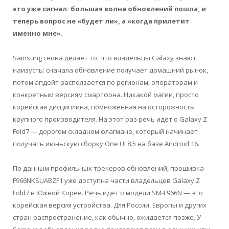
это уже сигнал: большая волна обновлений пошла, и
теперь вопрос не «будет ли», а «когда прилетит
именно мне».
Samsung снова делает то, что владельцы Galaxy знают
наизусть: сначала обновление получает домашний рынок,
потом апдейт расползается по регионам, операторам и
конкретным версиям смартфона. Никакой магии, просто
корейская дисциплина, помноженная на осторожность
крупного производителя. На этот раз речь идёт о Galaxy Z
Fold7 — дорогом складном флагмане, который начинает
получать июньскую сборку One UI 8.5 на базе Android 16.
По данным профильных трекеров обновлений, прошивка
F966NKSUABZF1 уже доступна части владельцев Galaxy Z
Fold7 в Южной Корее. Речь идёт о модели SM-F966N — это
корейская версия устройства. Для России, Европы и других
стран распространение, как обычно, ожидается позже. У