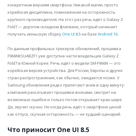
конкретным версиям смартфона. Никакой магии, просто
корейская дисциплина, помноженная на осторожность
крупного производителя. На этот раз речь идёт о Galaxy Z
Fold7 — дорогом складном флагмане, который начинает
получать июньскую сборку
One UI 8
.5 на базе
Android 16
.
По данным профильных трекеров обновлений, прошивка
F966NKSUABZF1 уже доступна части владельцев Galaxy Z
Fold7 в Южной Корее. Речь идёт о модели SM-F966N — это
корейская версия устройства. Для России, Европы и других
стран распространение, как обычно, ожидается позже. У
Samsung обновления редко прилетают всем в одну минуту:
компания раскатывает прошивки волнами, смотрит на
возможные ошибки и только потом открывает кран шире.
Да, звучит скучно. Но когда речь идёт о смартфоне ценой
как отпуск, скучная осторожность — не худший сценарий.
Что приносит One UI 8.5