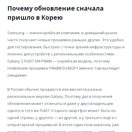
Почему обновление сначала
пришло в Корею
Samsung — южнокорейская компания, и домашний рынок
часто получает новые прошивки раньше других. Это удобно
для тестирования, быстрее с точки зрения инфраструктуры и
логично для устройств с региональными особенностями.
Galaxy Z Fold7 SM-F966N — корейская модель, поэтому
появление прошивки F966NKSUABZF1 именно там выглядит
ожидаемо.
В России обычно продаются или ввозятся разные
региональные версии Galaxy. Поэтому дата получения
обновления может отличаться даже у двух владельцев
одного и того же Fold7. У одного смартфон может быть из
одной страны, у другого — из другой, а у третьего ещё и с
операторской прошивкой. В итоге один пользователь уже
радостно нажимает «Загрузить и установить», а второй