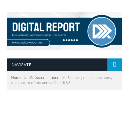
NAVIGATE
»
»
Home
Мобильная связь
Samsung начала рассылку
июньского обновления One UI 8.5