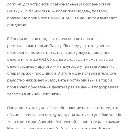
логично для устройств с региональными особенностями.
Galaxy Z Fold7 SM-F966N — корейская модель, поэтому
появление прошивки F966NKSUABZF1 именно там выглядит
ожидаемо.
В России обычно продаются или ввозятся разные
региональные версии Galaxy. Поэтому дата получения
обновления может отличаться даже у двух владельцев
одного и того же Fold7. У одного смартфон может быть из
одной страны, у другого — из другой, а у третьего ещё и с
операторской прошивкой. В итоге один пользователь уже
радостно нажимает «Загрузить и установить», а второй
проверяет обновления десятый раз за день и подозревает
телефон в личной неприязни.
Паниковать не нужно. Если обновление вышло в Корее, это
обычно значит, что международная рассылка уже близко. Но
«близко» в мире Android-обновлений — понятие растяжимое.
Иногда это несколько дней. Иногда пара недель. Иногда