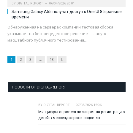
BY
DIGITAL REPORT
06/04/2026 20:01
Samsung Galaxy A55 получат доступ к One UI 8.5 раньше
времени
Обнаруженная на серверах компании тестовая сборка
указывает на беспрецедентное решение — запуск
масштабного публичного тестирования…
Next
1
2
3
…
13
НОВОСТИ ОТ DIGITAL-REPORT
BY
DIGITAL REPORT
07/08/2026 15:06
Минцифры опровергло запрет на регистрацию
детей в мессенджерах и соцсетях