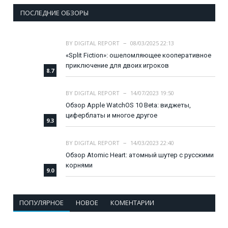
ПОСЛЕДНИЕ ОБЗОРЫ
BY
DIGITAL REPORT
08/03/2025 22:13
«Split Fiction»: ошеломляющее кооперативное
приключение для двоих игроков
8.7
BY
DIGITAL REPORT
14/07/2023 19:50
Обзор Apple WatchOS 10 Beta: виджеты,
циферблаты и многое другое
9.3
BY
DIGITAL REPORT
14/03/2023 22:40
Обзор Atomic Heart: атомный шутер с русскими
корнями
9.0
ПОПУЛЯРНОЕ
НОВОЕ
КОМЕНТАРИИ