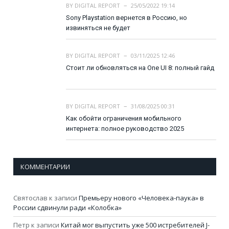
BY
DIGITAL REPORT
25/05/2022 19:14
Sony Playstation вернется в Россию, но
извиняться не будет
BY
DIGITAL REPORT
03/11/2025 12:46
Стоит ли обновляться на One UI 8: полный гайд
BY
DIGITAL REPORT
31/08/2025 00:31
Как обойти ограничения мобильного
интернета: полное руководство 2025
КОММЕНТАРИИ
Святослав
к записи
Премьеру нового «Человека-паука» в
России сдвинули ради «Колобка»
Петр
к записи
Китай мог выпустить уже 500 истребителей J-