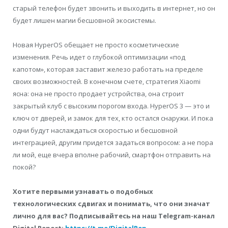
старый телефон будет звонить и выходить в интернет, но он
будет лишен магии бесшовной экосистемы.
Новая HyperOS обещает не просто косметические
изменения. Речь идет о глубокой оптимизации «под
капотом», которая заставит железо работать на пределе
своих возможностей. В конечном счете, стратегия Xiaomi
ясна: она не просто продает устройства, она строит
закрытый клуб с высоким порогом входа. HyperOS 3 — это и
ключ от дверей, и замок для тех, кто остался снаружи. И пока
одни будут наслаждаться скоростью и бесшовной
интеграцией, другим придется задаться вопросом: а не пора
ли мой, еще вчера вполне рабочий, смартфон отправить на
покой?
Хотите первыми узнавать о подобных
технологических сдвигах и понимать, что они значат
лично для вас? Подписывайтесь на наш Telegram-канал
Digital Report:
https://t.me/DigitalRep