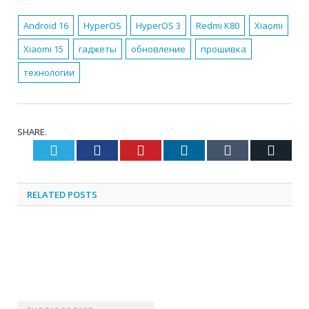
Android 16
HyperOS
HyperOS 3
Redmi K80
Xiaomi
Xiaomi 15
гаджеты
обновление
прошивка
технологии
SHARE.
Twitter
Facebook
Pinterest
LinkedIn
Tumblr
Email
RELATED
POSTS