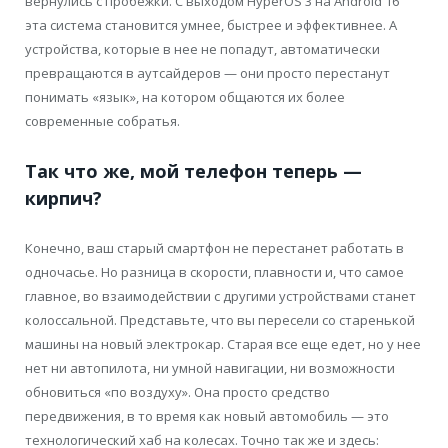
вернулись с пробежки. С выходом HyperOS 3 на Android 16
эта система становится умнее, быстрее и эффективнее. А
устройства, которые в нее не попадут, автоматически
превращаются в аутсайдеров — они просто перестанут
понимать «язык», на котором общаются их более
современные собратья.
Так что же, мой телефон теперь —
кирпич?
Конечно, ваш старый смартфон не перестанет работать в
одночасье. Но разница в скорости, плавности и, что самое
главное, во взаимодействии с другими устройствами станет
колоссальной. Представьте, что вы пересели со старенькой
машины на новый электрокар. Старая все еще едет, но у нее
нет ни автопилота, ни умной навигации, ни возможности
обновиться «по воздуху». Она просто средство
передвижения, в то время как новый автомобиль — это
технологический хаб на колесах. Точно так же и здесь: