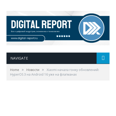
NAVIGATE
»
»
Home
Новости
Xiaomi начала гонку обновлений:
HyperOS 3 на Android 16 уже на флагманах