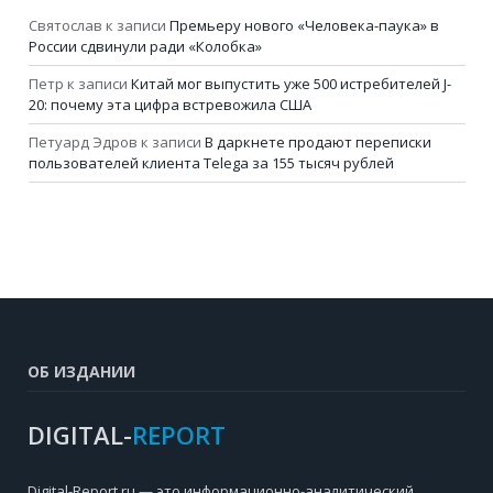
Святослав
к записи
Премьеру нового «Человека-паука» в
России сдвинули ради «Колобка»
Петр
к записи
Китай мог выпустить уже 500 истребителей J-
20: почему эта цифра встревожила США
Петуард Эдров
к записи
В даркнете продают переписки
пользователей клиента Telega за 155 тысяч рублей
ОБ ИЗДАНИИ
DIGITAL-
REPORT
Digital-Report.ru — это информационно-аналитический