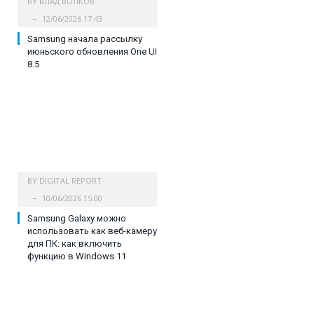
BY
ВЛАД ВОЛКОВ
12/06/2026 17:43
Samsung начала рассылку
июньского обновления One UI
8.5
BY
DIGITAL REPORT
10/06/2026 15:00
Samsung Galaxy можно
использовать как веб-камеру
для ПК: как включить
функцию в Windows 11