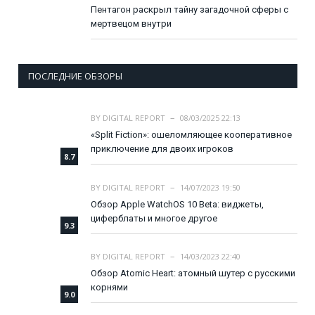
Пентагон раскрыл тайну загадочной сферы с
мертвецом внутри
ПОСЛЕДНИЕ ОБЗОРЫ
BY
DIGITAL REPORT
08/03/2025 22:13
«Split Fiction»: ошеломляющее кооперативное
приключение для двоих игроков
8.7
BY
DIGITAL REPORT
14/07/2023 19:50
Обзор Apple WatchOS 10 Beta: виджеты,
циферблаты и многое другое
9.3
BY
DIGITAL REPORT
14/03/2023 22:40
Обзор Atomic Heart: атомный шутер с русскими
корнями
9.0