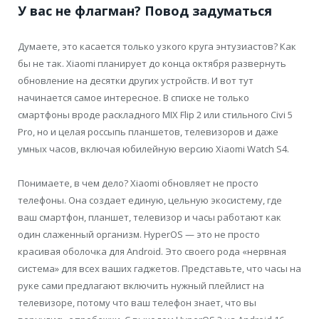
У вас не флагман? Повод задуматься
Думаете, это касается только узкого круга энтузиастов? Как
бы не так. Xiaomi планирует до конца октября развернуть
обновление на десятки других устройств. И вот тут
начинается самое интересное. В списке не только
смартфоны вроде раскладного MIX Flip 2 или стильного Civi 5
Pro, но и целая россыпь планшетов, телевизоров и даже
умных часов, включая юбилейную версию Xiaomi Watch S4.
Понимаете, в чем дело? Xiaomi обновляет не просто
телефоны. Она создает единую, цельную экосистему, где
ваш смартфон, планшет, телевизор и часы работают как
один слаженный организм. HyperOS — это не просто
красивая оболочка для Android. Это своего рода «нервная
система» для всех ваших гаджетов. Представьте, что часы на
руке сами предлагают включить нужный плейлист на
телевизоре, потому что ваш телефон знает, что вы