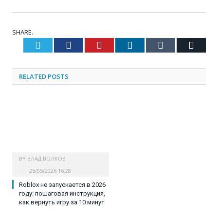
SHARE.
Twitter
Facebook
Pinterest
LinkedIn
Tumblr
Email
RELATED
POSTS
BY
ВЛАД ВОЛКОВ
25/05/2026 16:28
Roblox не запускается в 2026
году: пошаговая инструкция,
как вернуть игру за 10 минут