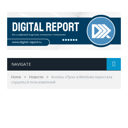
NAVIGATE
»
»
Home
Новости
Кнопка «Пуск» в Windows перестала
слушаться пользователей