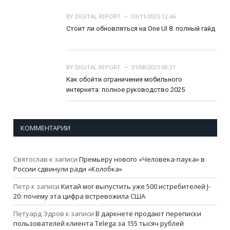
BY
DIGITAL REPORT
03/11/2025 12:46
Стоит ли обновляться на One UI 8: полный гайд
BY
DIGITAL REPORT
31/08/2025 00:31
Как обойти ограничения мобильного
интернета: полное руководство 2025
КОММЕНТАРИИ
Святослав
к записи
Премьеру нового «Человека-паука» в
России сдвинули ради «Колобка»
Петр
к записи
Китай мог выпустить уже 500 истребителей J-
20: почему эта цифра встревожила США
Петуард Эдров
к записи
В даркнете продают переписки
пользователей клиента Telega за 155 тысяч рублей