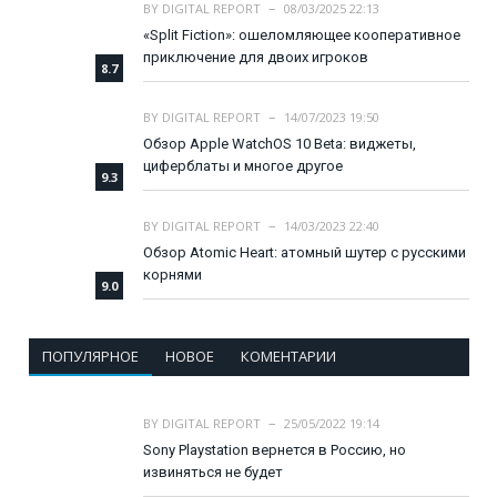
BY
DIGITAL REPORT
08/03/2025 22:13
«Split Fiction»: ошеломляющее кооперативное
приключение для двоих игроков
8.7
BY
DIGITAL REPORT
14/07/2023 19:50
Обзор Apple WatchOS 10 Beta: виджеты,
циферблаты и многое другое
9.3
BY
DIGITAL REPORT
14/03/2023 22:40
Обзор Atomic Heart: атомный шутер с русскими
корнями
9.0
ПОПУЛЯРНОЕ
НОВОЕ
КОМЕНТАРИИ
BY
DIGITAL REPORT
25/05/2022 19:14
Sony Playstation вернется в Россию, но
извиняться не будет