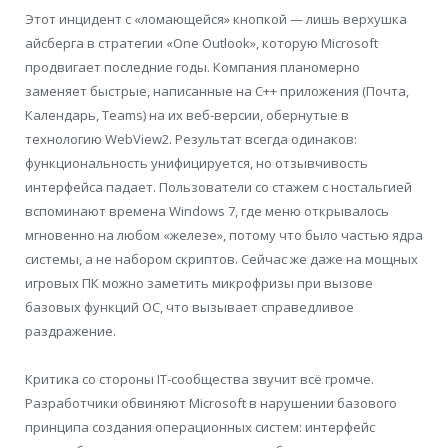
Этот инцидент с «ломающейся» кнопкой — лишь верхушка
айсберга в стратегии «One Outlook», которую Microsoft
продвигает последние годы. Компания планомерно
заменяет быстрые, написанные на C++ приложения (Почта,
Календарь, Teams) на их веб-версии, обернутые в
технологию WebView2. Результат всегда одинаков:
функциональность унифицируется, но отзывчивость
интерфейса падает. Пользователи со стажем с ностальгией
вспоминают времена Windows 7, где меню открывалось
мгновенно на любом «железе», потому что было частью ядра
системы, а не набором скриптов. Сейчас же даже на мощных
игровых ПК можно заметить микрофризы при вызове
базовых функций ОС, что вызывает справедливое
раздражение.
Критика со стороны IT-сообщества звучит всё громче.
Разработчики обвиняют Microsoft в нарушении базового
принципа создания операционных систем: интерфейс