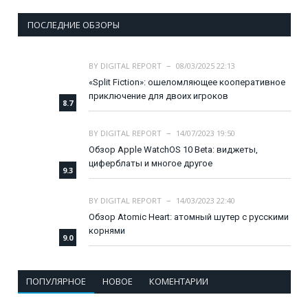
ПОСЛЕДНИЕ ОБЗОРЫ
BY
DIGITAL REPORT
08/03/2025 22:13
«Split Fiction»: ошеломляющее кооперативное
приключение для двоих игроков
8.7
BY
DIGITAL REPORT
14/07/2023 19:50
Обзор Apple WatchOS 10 Beta: виджеты,
циферблаты и многое другое
9.3
BY
DIGITAL REPORT
14/03/2023 22:40
Обзор Atomic Heart: атомный шутер с русскими
корнями
9.0
ПОПУЛЯРНОЕ
НОВОЕ
КОМЕНТАРИИ