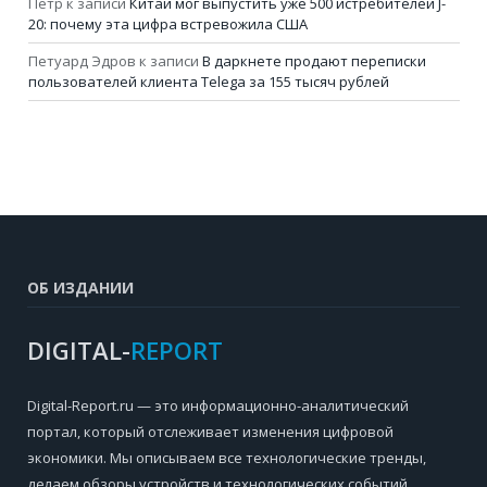
Петр
к записи
Китай мог выпустить уже 500 истребителей J-
20: почему эта цифра встревожила США
Петуард Эдров
к записи
В даркнете продают переписки
пользователей клиента Telega за 155 тысяч рублей
ОБ ИЗДАНИИ
DIGITAL-
REPORT
Digital-Report.ru — это информационно-аналитический
портал, который отслеживает изменения цифровой
экономики. Мы описываем все технологические тренды,
делаем обзоры устройств и технологических событий,