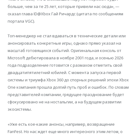
больше, чем за те 25 лет, которые привели нас сюда», —
сказал глава ID@Xbox Гай Ричардс (цитата по сообщениям
портала VGC).
Топ-менеджер не стал вдаваться в технические детали или
анонсировать конкретные игры, однако прямо указал на
масштаб готовящихся событий. Оригинальная консоль от
Microsoft дебютировала в ноябре 2001 года, и осенью 2026
года подразделение готовится с размахом отметить свой
двадцатипятилетний юбилей. С момента запуска первой
системы и триумфа Xbox 360 до спорных решений эпохи Xbox
One компания прошла долгий путь проб и ошибок. По словам
представителей компании, грядущее празднование будет
сфокусировано не на ностальгии, а на будущем развитии
экосистемы.
«Уже есть кое-какие анонсы, например, возвращение
FanFest. Но нас ждет еще много интересного этим летом, о