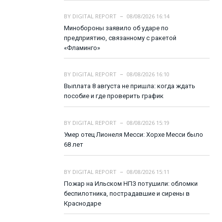
BY
DIGITAL REPORT
08/08/2026 16:14
Минобороны заявило об ударе по
предприятию, связанному с ракетой
«Фламинго»
BY
DIGITAL REPORT
08/08/2026 16:10
Выплата 8 августа не пришла: когда ждать
пособие и где проверить график
BY
DIGITAL REPORT
08/08/2026 15:19
Умер отец Лионеля Месси: Хорхе Месси было
68 лет
BY
DIGITAL REPORT
08/08/2026 15:11
Пожар на Ильском НПЗ потушили: обломки
беспилотника, пострадавшие и сирены в
Краснодаре