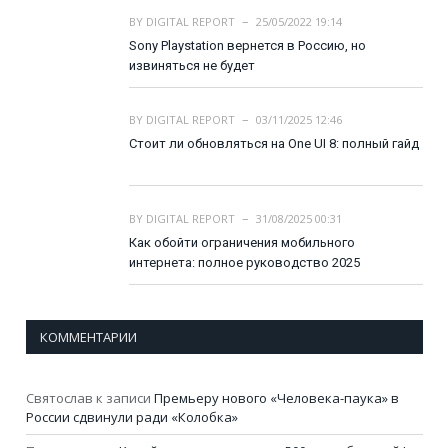
BY
DIGITAL REPORT
25/05/2022 19:14
Sony Playstation вернется в Россию, но
извиняться не будет
BY
DIGITAL REPORT
03/11/2025 12:46
Стоит ли обновляться на One UI 8: полный гайд
BY
DIGITAL REPORT
31/08/2025 00:31
Как обойти ограничения мобильного
интернета: полное руководство 2025
КОММЕНТАРИИ
Святослав
к записи
Премьеру нового «Человека-паука» в
России сдвинули ради «Колобка»