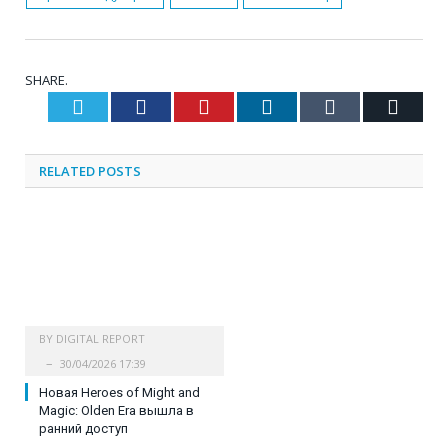
SHARE.
Twitter
Facebook
Pinterest
LinkedIn
Tumblr
Email
RELATED
POSTS
BY
DIGITAL REPORT
30/04/2026 17:39
Новая Heroes of Might and
Magic: Olden Era вышла в
ранний доступ