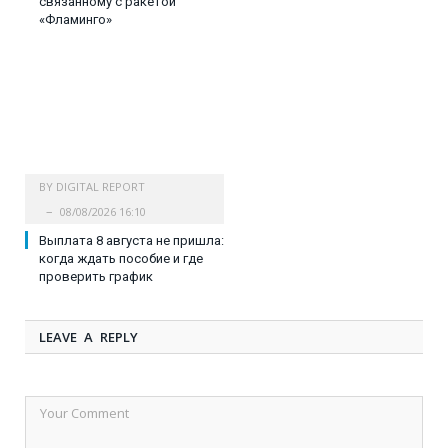
связанному с ракетой
«Фламинго»
BY
DIGITAL REPORT
08/08/2026 16:10
Выплата 8 августа не пришла:
когда ждать пособие и где
проверить график
LEAVE A REPLY