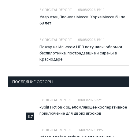
BY
DIGITAL REPORT
08/08/2026 15:19
Умер отец Лионеля Месси: Хорхе Месси было
68 лет
BY
DIGITAL REPORT
08/08/2026 15:11
Пожар на Ильском НПЗ потушили: обломки
беспилотника, пострадавшие и сирены в
Краснодаре
ПОСЛЕДНИЕ ОБЗОРЫ
BY
DIGITAL REPORT
08/03/2025 22:13
«Split Fiction»: ошеломляющее кооперативное
приключение для двоих игроков
8.7
BY
DIGITAL REPORT
14/07/2023 19:50