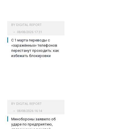
BY
DIGITAL REPORT
08/08/2026 17:31
С 1 марта переводы с
«заражённых» телефонов
перестанут проходить: как
избежать блокировки
BY
DIGITAL REPORT
08/08/2026 16:14
Минобороны заявило об
ударе по предприятию,