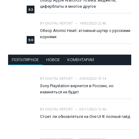
Обзор Apple WatchOS 10 Beta: виджеты,
циферблаты и многое другое
9.3
BY
DIGITAL REPORT
14/03/2023 22:40
Обзор Atomic Heart: атомный шутер с русскими
корнями
9.0
ПОПУЛЯРНОЕ
НОВОЕ
КОМЕНТАРИИ
BY
DIGITAL REPORT
25/05/2022 19:14
Sony Playstation вернется в Россию, но
извиняться не будет
BY
DIGITAL REPORT
03/11/2025 12:46
Стоит ли обновляться на One UI 8: полный гайд