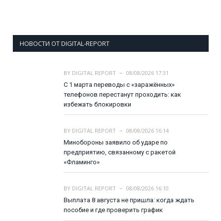
НОВОСТИ ОТ DIGITAL-REPORT
BY
DIGITAL REPORT
08/08/2026 17:31
С 1 марта переводы с «заражённых»
телефонов перестанут проходить: как
избежать блокировки
BY
DIGITAL REPORT
08/08/2026 16:14
Минобороны заявило об ударе по
предприятию, связанному с ракетой
«Фламинго»
BY
DIGITAL REPORT
08/08/2026 16:10
Выплата 8 августа не пришла: когда ждать
пособие и где проверить график