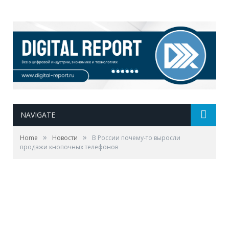
NAVIGATE
»
»
Home
Новости
В России почему-то выросли
продажи кнопочных телефонов