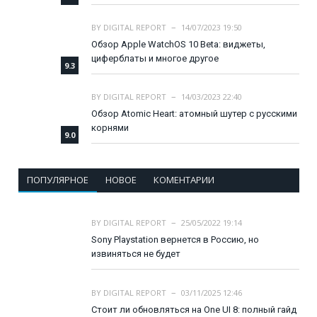
BY
DIGITAL REPORT
14/07/2023 19:50
Обзор Apple WatchOS 10 Beta: виджеты,
циферблаты и многое другое
9.3
BY
DIGITAL REPORT
14/03/2023 22:40
Обзор Atomic Heart: атомный шутер с русскими
корнями
9.0
ПОПУЛЯРНОЕ
НОВОЕ
КОМЕНТАРИИ
BY
DIGITAL REPORT
25/05/2022 19:14
Sony Playstation вернется в Россию, но
извиняться не будет
BY
DIGITAL REPORT
03/11/2025 12:46
Стоит ли обновляться на One UI 8: полный гайд