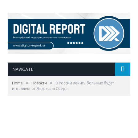
NAVIGATE
»
»
Home
Новости
В России лечить больных будет
интеллект от Яндекса и Сбера