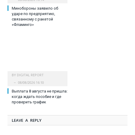
Минобороны заявило об
ударе по предприятию,
связанному с ракетой
«Фламинго»
BY
DIGITAL REPORT
08/08/2026 16:10
Выплата 8 августа не пришла:
когда ждать пособие и где
проверить график
LEAVE A REPLY