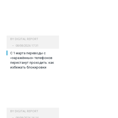
BY
DIGITAL REPORT
08/08/2026 17:31
С 1 марта переводы с
«заражённых» телефонов
перестанут проходить: как
избежать блокировки
BY
DIGITAL REPORT
08/08/2026 16:14