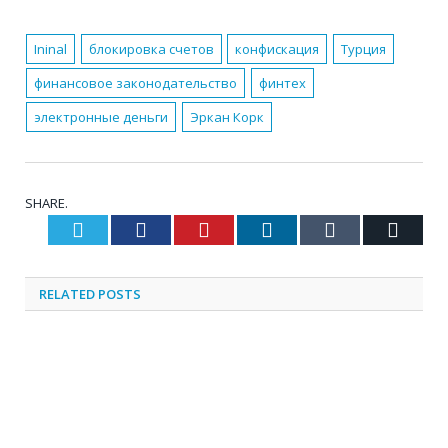
Ininal
блокировка счетов
конфискация
Турция
финансовое законодательство
финтех
электронные деньги
Эркан Корк
SHARE.
Twitter
Facebook
Pinterest
LinkedIn
Tumblr
Email
RELATED
POSTS