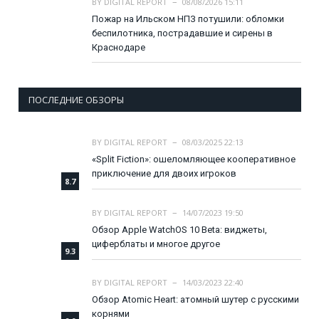
BY
DIGITAL REPORT
08/08/2026 15:11
Пожар на Ильском НПЗ потушили: обломки
беспилотника, пострадавшие и сирены в
Краснодаре
ПОСЛЕДНИЕ ОБЗОРЫ
BY
DIGITAL REPORT
08/03/2025 22:13
«Split Fiction»: ошеломляющее кооперативное
приключение для двоих игроков
8.7
BY
DIGITAL REPORT
14/07/2023 19:50
Обзор Apple WatchOS 10 Beta: виджеты,
циферблаты и многое другое
9.3
BY
DIGITAL REPORT
14/03/2023 22:40
Обзор Atomic Heart: атомный шутер с русскими
корнями