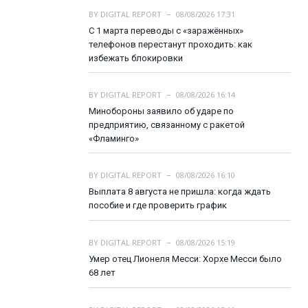
BY
DIGITAL REPORT
08/08/2026 17:31
С 1 марта переводы с «заражённых»
телефонов перестанут проходить: как
избежать блокировки
BY
DIGITAL REPORT
08/08/2026 16:14
Минобороны заявило об ударе по
предприятию, связанному с ракетой
«Фламинго»
BY
DIGITAL REPORT
08/08/2026 16:10
Выплата 8 августа не пришла: когда ждать
пособие и где проверить график
BY
DIGITAL REPORT
08/08/2026 15:19
Умер отец Лионеля Месси: Хорхе Месси было
68 лет