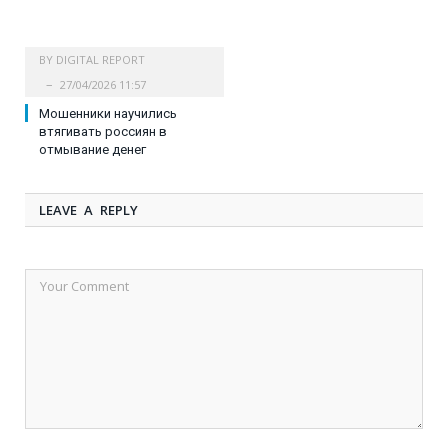
BY
DIGITAL REPORT
27/04/2026 11:57
Мошенники научились
втягивать россиян в
отмывание денег
LEAVE A REPLY