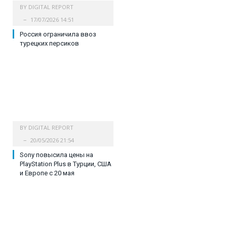
BY
DIGITAL REPORT
17/07/2026 14:51
Россия ограничила ввоз
турецких персиков
BY
DIGITAL REPORT
20/05/2026 21:54
Sony повысила цены на
PlayStation Plus в Турции, США
и Европе с 20 мая