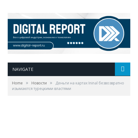
NAVIGATE
»
»
Home
Новости
Деньги на картах Ininal безвозвратно
изымаются турецкими властями