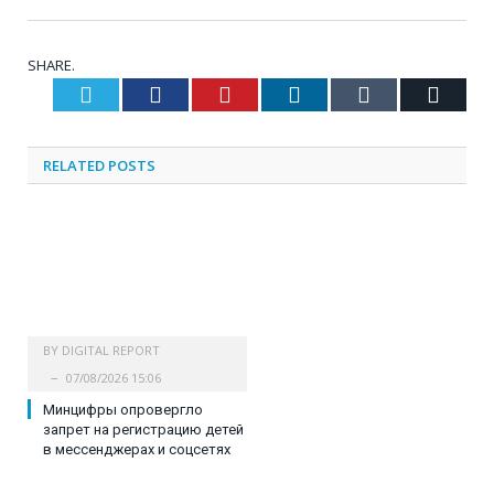
SHARE.
Twitter
Facebook
Pinterest
LinkedIn
Tumblr
Email
RELATED
POSTS
BY
DIGITAL REPORT
07/08/2026 15:06
Минцифры опровергло
запрет на регистрацию детей
в мессенджерах и соцсетях