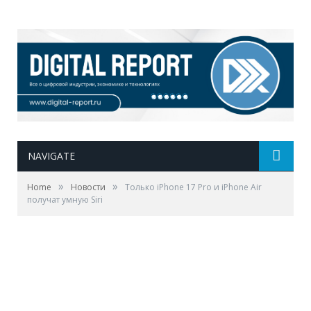
NAVIGATE
»
»
Home
Новости
Только iPhone 17 Pro и iPhone Air
получат умную Siri