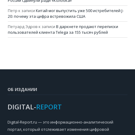
России сдвинули ради «Колобка»
Петр
к записи
Китай мог выпустить уже 500 истребителей J-
20: почему эта цифра встревожила США
Петуард Эдров
к записи
В даркнете продают переписки
пользователей клиента Telega за 155 тысяч рублей
ОБ ИЗДАНИИ
DIGITAL-
REPORT
Digital-Report.ru — это информационно-аналитический
портал, который отслеживает изменения цифровой