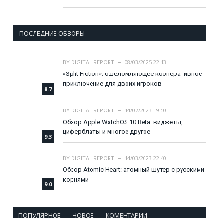
ПОСЛЕДНИЕ ОБЗОРЫ
BY
DIGITAL REPORT
08/03/2025 22:13
«Split Fiction»: ошеломляющее кооперативное
приключение для двоих игроков
8.7
BY
DIGITAL REPORT
14/07/2023 19:50
Обзор Apple WatchOS 10 Beta: виджеты,
циферблаты и многое другое
9.3
BY
DIGITAL REPORT
14/03/2023 22:40
Обзор Atomic Heart: атомный шутер с русскими
корнями
9.0
ПОПУЛЯРНОЕ
НОВОЕ
КОМЕНТАРИИ