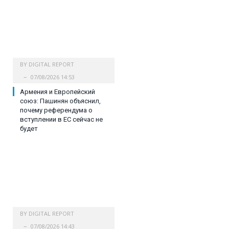
BY
DIGITAL REPORT
07/08/2026 14:53
Армения и Европейский
союз: Пашинян объяснил,
почему референдума о
вступлении в ЕС сейчас не
будет
BY
DIGITAL REPORT
07/08/2026 14:43