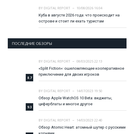
BY
DIGITAL REPORT
10/08/2026 16:04
Куба в августе 2026 года: что происходит на
острове и стоит ли ехать туристам
ПОСЛЕДНИЕ ОБЗОРЫ
BY
DIGITAL REPORT
08/03/2025 22:13
«Split Fiction»: ошеломляющее кооперативное
приключение для двоих игроков
8.7
BY
DIGITAL REPORT
14/07/2023 19:50
Обзор Apple WatchOS 10 Beta: виджеты,
циферблаты и многое другое
9.3
BY
DIGITAL REPORT
14/03/2023 22:40
Обзор Atomic Heart: атомный шутер с русскими
корнями