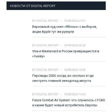
НОВОСТИ ОТ DIGITAL-REPORT
BY
DIGITAL REPORT
10/08/2026 21:01
Верховный суд снял «Яблоко» с выборов,
акции Apple тут же рухнули
BY
DIGITAL REPORT
10/08/2026 20:42
Visa и Mastercard в России превращаются в
«тыкву»
BY
DIGITAL REPORT
10/08/2026 16:08
Персеиды 2026: когда, во сколько и где
смотреть главный звездопад августа
BY
DIGITAL REPORT
10/08/2026 16:06
Future Combat Air System: что случилось с FCAS
и каким будет новый истребитель Европы