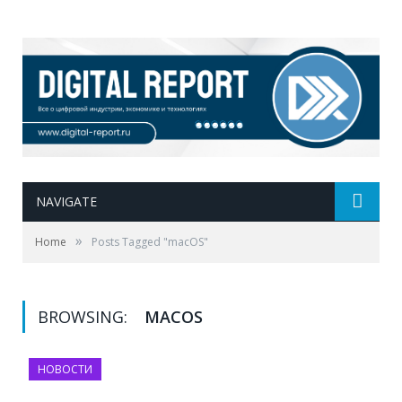
NAVIGATE
»
Home
Posts Tagged "macOS"
BROWSING:
MACOS
НОВОСТИ