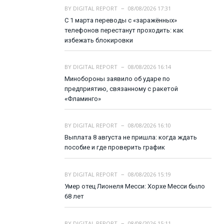
BY
DIGITAL REPORT
08/08/2026 17:31
С 1 марта переводы с «заражённых»
телефонов перестанут проходить: как
избежать блокировки
BY
DIGITAL REPORT
08/08/2026 16:14
Минобороны заявило об ударе по
предприятию, связанному с ракетой
«Фламинго»
BY
DIGITAL REPORT
08/08/2026 16:10
Выплата 8 августа не пришла: когда ждать
пособие и где проверить график
BY
DIGITAL REPORT
08/08/2026 15:19
Умер отец Лионеля Месси: Хорхе Месси было
68 лет
BY
DIGITAL REPORT
08/08/2026 15:11