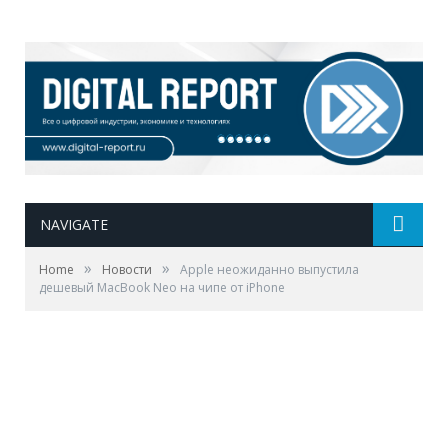
NAVIGATE
»
»
Home
Новости
Apple неожиданно выпустила
дешевый MacBook Neo на чипе от iPhone