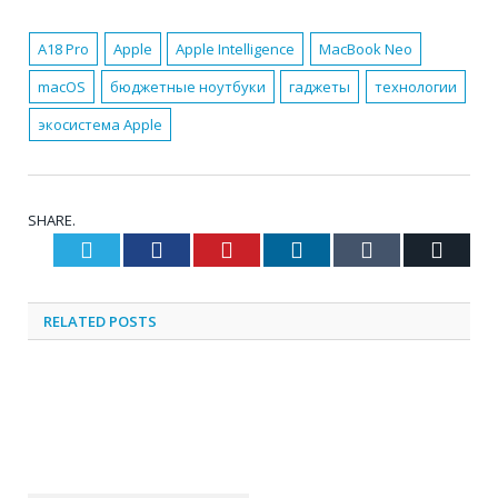
A18 Pro
Apple
Apple Intelligence
MacBook Neo
macOS
бюджетные ноутбуки
гаджеты
технологии
экосистема Apple
SHARE.
Twitter
Facebook
Pinterest
LinkedIn
Tumblr
Email
RELATED
POSTS