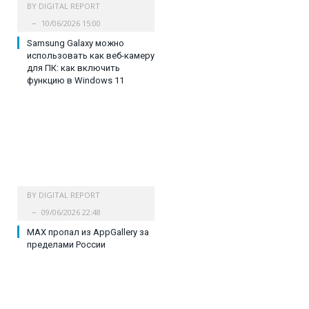
BY
DIGITAL REPORT
10/06/2026 15:00
Samsung Galaxy можно
использовать как веб-камеру
для ПК: как включить
функцию в Windows 11
BY
DIGITAL REPORT
09/06/2026 22:48
MAX пропал из AppGallery за
пределами России