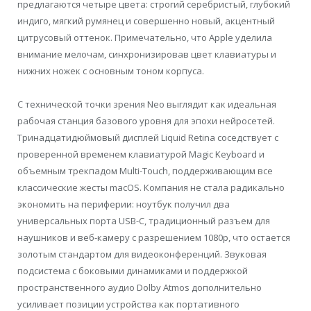
предлагаются четыре цвета: строгий серебристый, глубокий
индиго, мягкий румянец и совершенно новый, акцентный
цитрусовый оттенок. Примечательно, что Apple уделила
внимание мелочам, синхронизировав цвет клавиатуры и
нижних ножек с основным тоном корпуса.
С технической точки зрения Neo выглядит как идеальная
рабочая станция базового уровня для эпохи нейросетей.
Тринадцатидюймовый дисплей Liquid Retina соседствует с
проверенной временем клавиатурой Magic Keyboard и
объемным трекпадом Multi-Touch, поддерживающим все
классические жесты macOS. Компания не стала радикально
экономить на периферии: ноутбук получил два
универсальных порта USB-C, традиционный разъем для
наушников и веб-камеру с разрешением 1080p, что остается
золотым стандартом для видеоконференций. Звуковая
подсистема с боковыми динамиками и поддержкой
пространственного аудио Dolby Atmos дополнительно
усиливает позиции устройства как портативного