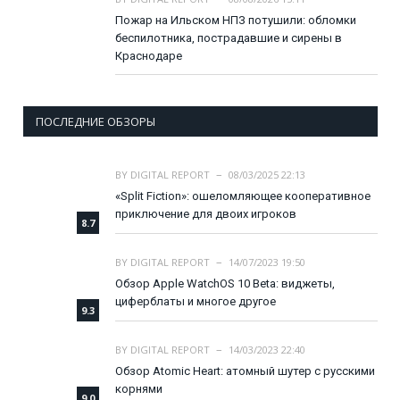
Пожар на Ильском НПЗ потушили: обломки
беспилотника, пострадавшие и сирены в
Краснодаре
ПОСЛЕДНИЕ ОБЗОРЫ
BY
DIGITAL REPORT
08/03/2025 22:13
«Split Fiction»: ошеломляющее кооперативное
приключение для двоих игроков
8.7
BY
DIGITAL REPORT
14/07/2023 19:50
Обзор Apple WatchOS 10 Beta: виджеты,
циферблаты и многое другое
9.3
BY
DIGITAL REPORT
14/03/2023 22:40
Обзор Atomic Heart: атомный шутер с русскими
корнями
9.0