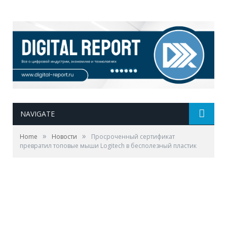
NAVIGATE
»
»
Home
Новости
Просроченный сертификат
превратил топовые мыши Logitech в бесполезный пластик