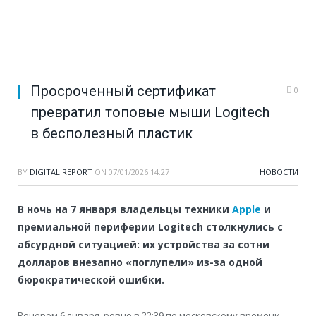
Просроченный сертификат
0
превратил топовые мыши Logitech
в бесполезный пластик
BY
DIGITAL REPORT
ON
07/01/2026 14:27
НОВОСТИ
В ночь на 7 января владельцы техники
Apple
и
премиальной периферии Logitech столкнулись с
абсурдной ситуацией: их устройства за сотни
долларов внезапно «поглупели» из-за одной
бюрократической ошибки.
Вечером 6 января, ровно в 22:39 по московскому времени,