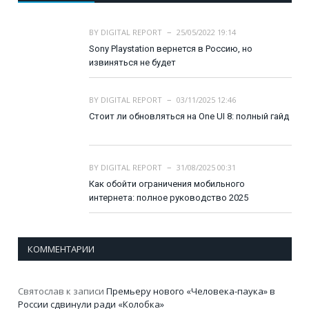
BY
DIGITAL REPORT
25/05/2022 19:14
Sony Playstation вернется в Россию, но
извиняться не будет
BY
DIGITAL REPORT
03/11/2025 12:46
Стоит ли обновляться на One UI 8: полный гайд
BY
DIGITAL REPORT
31/08/2025 00:31
Как обойти ограничения мобильного
интернета: полное руководство 2025
КОММЕНТАРИИ
Святослав
к записи
Премьеру нового «Человека-паука» в
России сдвинули ради «Колобка»