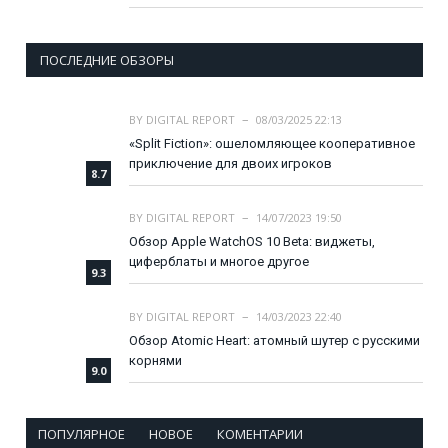
ПОСЛЕДНИЕ ОБЗОРЫ
BY
DIGITAL REPORT
08/03/2025 22:13
«Split Fiction»: ошеломляющее кооперативное
приключение для двоих игроков
8.7
BY
DIGITAL REPORT
14/07/2023 19:50
Обзор Apple WatchOS 10 Beta: виджеты,
циферблаты и многое другое
9.3
BY
DIGITAL REPORT
14/03/2023 22:40
Обзор Atomic Heart: атомный шутер с русскими
корнями
9.0
ПОПУЛЯРНОЕ
НОВОЕ
КОМЕНТАРИИ