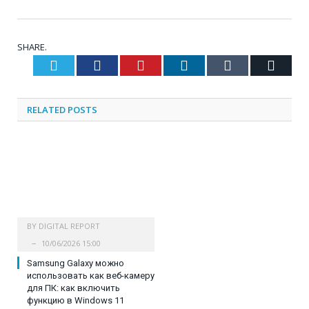
SHARE.
Twitter
Facebook
Pinterest
LinkedIn
Tumblr
Email
RELATED
POSTS
BY
DIGITAL REPORT
10/06/2026 15:00
Samsung Galaxy можно
использовать как веб-камеру
для ПК: как включить
функцию в Windows 11