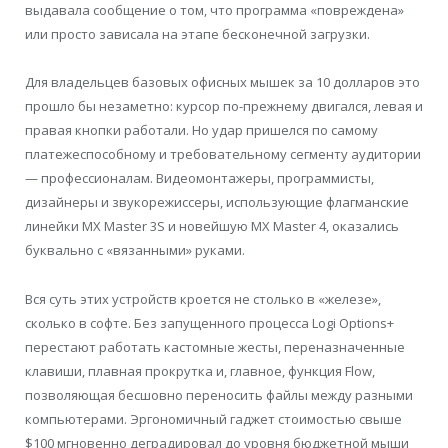
выдавала сообщение о том, что программа «повреждена»
или просто зависала на этапе бесконечной загрузки.
Для владельцев базовых офисных мышек за 10 долларов это
прошло бы незаметно: курсор по-прежнему двигался, левая и
правая кнопки работали. Но удар пришелся по самому
платежеспособному и требовательному сегменту аудитории
— профессионалам. Видеомонтажеры, программисты,
дизайнеры и звукорежиссеры, использующие флагманские
линейки MX Master 3S и новейшую MX Master 4, оказались
буквально с «вязанными» руками.
Вся суть этих устройств кроется не столько в «железе»,
сколько в софте. Без запущенного процесса Logi Options+
перестают работать кастомные жесты, переназначенные
клавиши, плавная прокрутка и, главное, функция Flow,
позволяющая бесшовно переносить файлы между разными
компьютерами. Эргономичный гаджет стоимостью свыше
$100 мгновенно деградировал до уровня бюджетной мыши