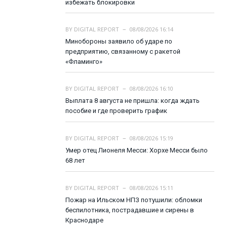
избежать блокировки
BY
DIGITAL REPORT
08/08/2026 16:14
Минобороны заявило об ударе по
предприятию, связанному с ракетой
«Фламинго»
BY
DIGITAL REPORT
08/08/2026 16:10
Выплата 8 августа не пришла: когда ждать
пособие и где проверить график
BY
DIGITAL REPORT
08/08/2026 15:19
Умер отец Лионеля Месси: Хорхе Месси было
68 лет
BY
DIGITAL REPORT
08/08/2026 15:11
Пожар на Ильском НПЗ потушили: обломки
беспилотника, пострадавшие и сирены в
Краснодаре