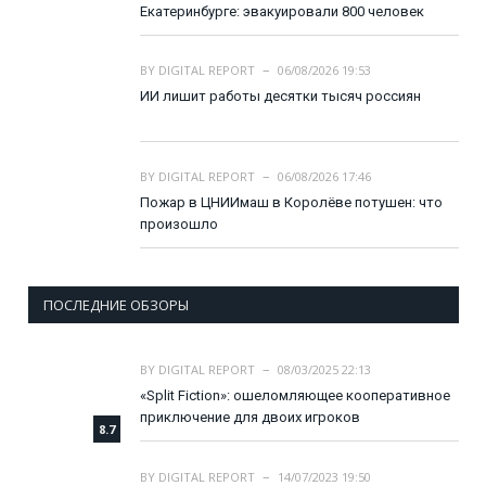
Екатеринбурге: эвакуировали 800 человек
BY
DIGITAL REPORT
06/08/2026 19:53
ИИ лишит работы десятки тысяч россиян
BY
DIGITAL REPORT
06/08/2026 17:46
Пожар в ЦНИИмаш в Королёве потушен: что
произошло
ПОСЛЕДНИЕ ОБЗОРЫ
BY
DIGITAL REPORT
08/03/2025 22:13
«Split Fiction»: ошеломляющее кооперативное
приключение для двоих игроков
8.7
BY
DIGITAL REPORT
14/07/2023 19:50