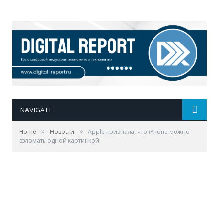
NAVIGATE
»
»
Home
Новости
Apple признала, что iPhone можно
взломать одной картинкой