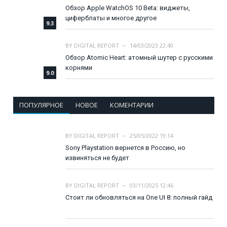
Обзор Apple WatchOS 10 Beta: виджеты,
циферблаты и многое другое
9.3
BY
DIGITAL REPORT
14/03/2023 22:40
Обзор Atomic Heart: атомный шутер с русскими
корнями
9.0
ПОПУЛЯРНОЕ
НОВОЕ
КОМЕНТАРИИ
BY
DIGITAL REPORT
25/05/2022 19:14
Sony Playstation вернется в Россию, но
извиняться не будет
BY
DIGITAL REPORT
03/11/2025 12:46
Стоит ли обновляться на One UI 8: полный гайд