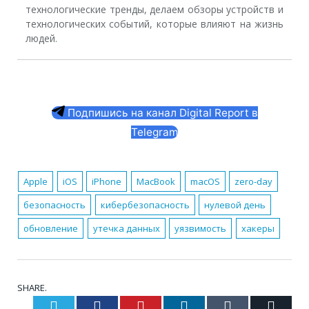
технологические тренды, делаем обзоры устройств и
технологических событий, которые влияют на жизнь
людей.
Подпишись на канал Digital Report в
Telegram
Apple
iOS
iPhone
MacBook
macOS
zero-day
безопасность
кибербезопасность
нулевой день
обновление
утечка данных
уязвимость
хакеры
SHARE.
Twitter
Facebook
Pinterest
LinkedIn
Tumblr
Email