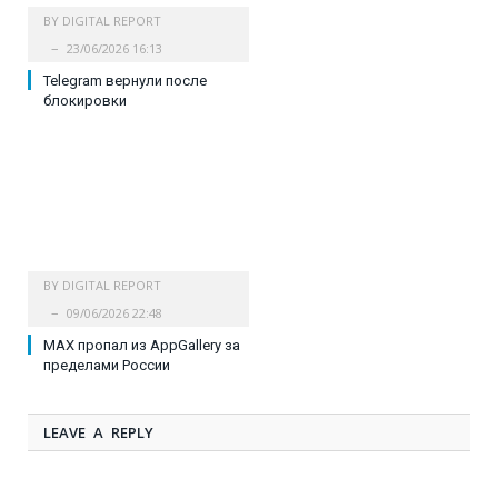
BY
DIGITAL REPORT
23/06/2026 16:13
Telegram вернули после
блокировки
BY
DIGITAL REPORT
09/06/2026 22:48
MAX пропал из AppGallery за
пределами России
LEAVE A REPLY