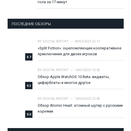
гола за 17 минут
ПОСЛЕДНИЕ ОБЗОРЫ
BY
DIGITAL REPORT
08/03/2025 22:13
«Split Fiction»: ошеломляющее кооперативное
приключение для двоих игроков
8.7
BY
DIGITAL REPORT
14/07/2023 19:50
Обзор Apple WatchOS 10 Beta: виджеты,
циферблаты и многое другое
9.3
BY
DIGITAL REPORT
14/03/2023 22:40
Обзор Atomic Heart: атомный шутер с русскими
корнями
9.0