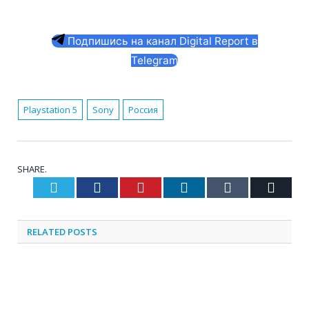
Подпишись на канал Digital Report в
Telegram
Playstation 5
Sony
Россия
SHARE.
Twitter
Facebook
Pinterest
LinkedIn
Tumblr
Email
RELATED
POSTS