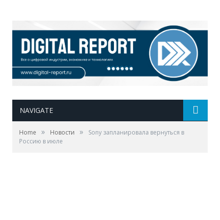
NAVIGATE
»
»
Home
Новости
Sony запланировала вернуться в
Россию в июле