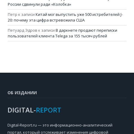
России сдвинули ради «Колобка»
Петр
к записи
Китай мог выпустить уже 500 истребителей J-
20: почему эта цифра встревожила США
Петуард Эдров
к записи
В даркнете продают переписки
пользователей клиента Telega за 155 тысяч рублей
ОБ ИЗДАНИИ
DIGITAL-
REPORT
Digital-Report.ru — это информационно-аналитический
портал, который отслеживает изменения цифровой