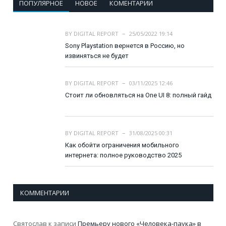
ПОПУЛЯРНОЕ
НОВОЕ
КОМЕНТАРИИ
BY
DIGITAL REPORT
25/05/2022 19:14
Sony Playstation вернется в Россию, но
извиняться не будет
BY
DIGITAL REPORT
03/11/2025 12:46
Стоит ли обновляться на One UI 8: полный гайд
BY
DIGITAL REPORT
31/08/2025 00:31
Как обойти ограничения мобильного
интернета: полное руководство 2025
КОММЕНТАРИИ
Святослав
к записи
Премьеру нового «Человека-паука» в