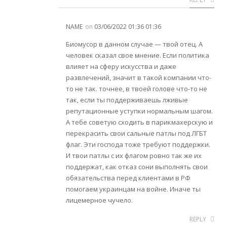
NAME
on
03/06/2022 01:36 01:36
Биомусор в данном случае — твой отец. А
человек сказал свое мнение. Если политика
влияет на сферу искусства и даже
развлечений, значит в такой компании что-
то не так. точнее, в твоей голове что-то не
так, если ты поддерживаешь лживые
репутационные уступки нормальным шагом.
А тебе советую сходить в парикмахерскую и
перекрасить свои сальные патлы под ЛГБТ
флаг. Эти господа тоже требуют поддержки.
И твои патлы с их флагом ровно так же их
поддержат, как отказ сони выполнять свои
обязательства перед клиентами в РФ
помогаем украинцам на войне. Иначе ты
лицемерное чучело.
REPLY