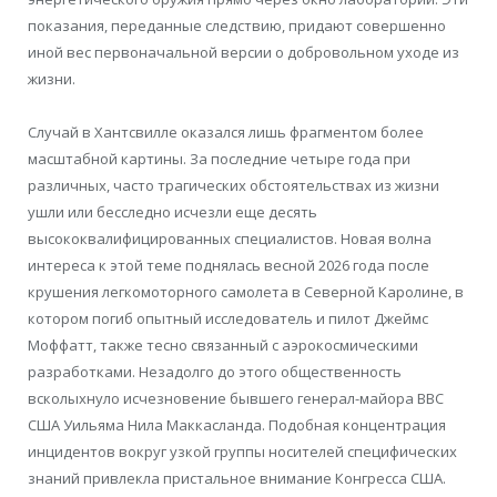
показания, переданные следствию, придают совершенно
иной вес первоначальной версии о добровольном уходе из
жизни.
Случай в Хантсвилле оказался лишь фрагментом более
масштабной картины. За последние четыре года при
различных, часто трагических обстоятельствах из жизни
ушли или бесследно исчезли еще десять
высококвалифицированных специалистов. Новая волна
интереса к этой теме поднялась весной 2026 года после
крушения легкомоторного самолета в Северной Каролине, в
котором погиб опытный исследователь и пилот Джеймс
Моффатт, также тесно связанный с аэрокосмическими
разработками. Незадолго до этого общественность
всколыхнуло исчезновение бывшего генерал-майора ВВС
США Уильяма Нила Маккасланда. Подобная концентрация
инцидентов вокруг узкой группы носителей специфических
знаний привлекла пристальное внимание Конгресса США.