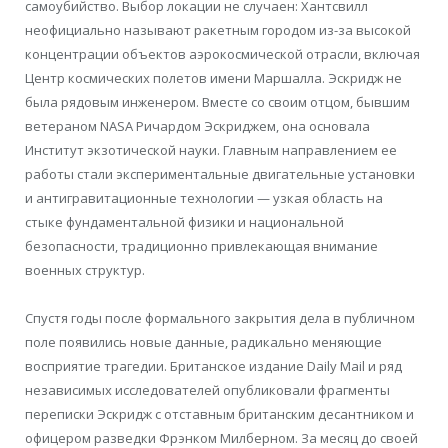
самоубийство. Выбор локации не случаен: Хантсвилл
неофициально называют ракетным городом из-за высокой
концентрации объектов аэрокосмической отрасли, включая
Центр космических полетов имени Маршалла. Эскридж не
была рядовым инженером. Вместе со своим отцом, бывшим
ветераном NASA Ричардом Эскриджем, она основала
Институт экзотической науки. Главным направлением ее
работы стали экспериментальные двигательные установки
и антигравитационные технологии — узкая область на
стыке фундаментальной физики и национальной
безопасности, традиционно привлекающая внимание
военных структур.
Спустя годы после формального закрытия дела в публичном
поле появились новые данные, радикально меняющие
восприятие трагедии. Британское издание Daily Mail и ряд
независимых исследователей опубликовали фрагменты
переписки Эскридж с отставным британским десантником и
офицером разведки Фрэнком Милберном. За месяц до своей