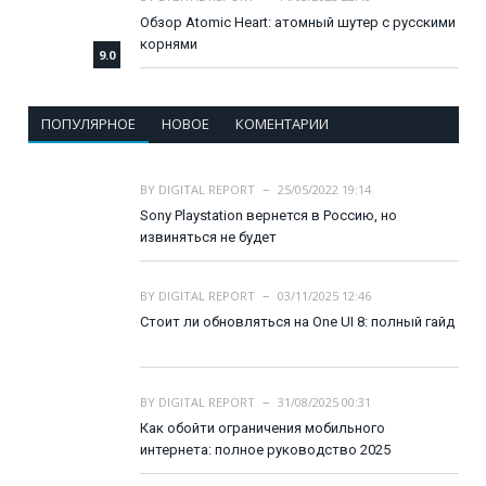
Обзор Atomic Heart: атомный шутер с русскими
корнями
9.0
ПОПУЛЯРНОЕ
НОВОЕ
КОМЕНТАРИИ
BY
DIGITAL REPORT
25/05/2022 19:14
Sony Playstation вернется в Россию, но
извиняться не будет
BY
DIGITAL REPORT
03/11/2025 12:46
Стоит ли обновляться на One UI 8: полный гайд
BY
DIGITAL REPORT
31/08/2025 00:31
Как обойти ограничения мобильного
интернета: полное руководство 2025