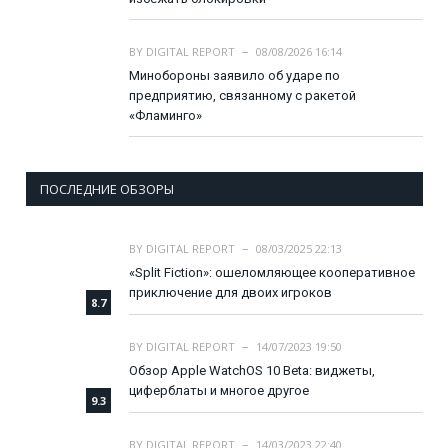
BY
DIGITAL REPORT
08/08/2026 16:14
Минобороны заявило об ударе по
предприятию, связанному с ракетой
«Фламинго»
ПОСЛЕДНИЕ ОБЗОРЫ
BY
DIGITAL REPORT
08/03/2025 22:13
«Split Fiction»: ошеломляющее кооперативное
приключение для двоих игроков
8.7
BY
DIGITAL REPORT
14/07/2023 19:50
Обзор Apple WatchOS 10 Beta: виджеты,
циферблаты и многое другое
9.3
BY
DIGITAL REPORT
14/03/2023 22:40