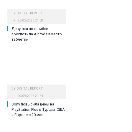
BY
DIGITAL REPORT
25/05/2026 21:58
Девушка по ошибке
проглотила AirPods вместо
таблетки
BY
DIGITAL REPORT
20/05/2026 21:54
Sony повысила цены на
PlayStation Plus в Турции, США
и Европе с 20 мая