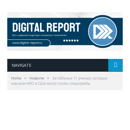
NAVIGATE
»
»
Home
Новости
За гибелью 11 ученых, которые
изучали НЛО в США могут стоять спецслужбы