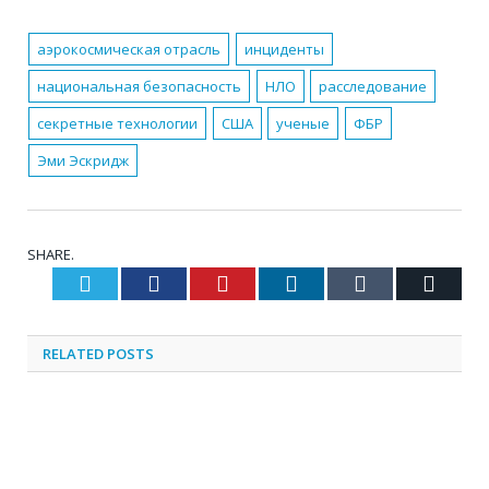
аэрокосмическая отрасль
инциденты
национальная безопасность
НЛО
расследование
секретные технологии
США
ученые
ФБР
Эми Эскридж
SHARE.
Twitter
Facebook
Pinterest
LinkedIn
Tumblr
Email
RELATED
POSTS