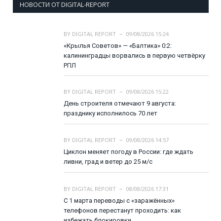
НОВОСТИ ОТ DIGITAL-REPORT
BY
DIGITAL REPORT
09/08/2026 15:24
«Крылья Советов» — «Балтика» 0:2:
калининградцы ворвались в первую четвёрку
РПЛ
BY
DIGITAL REPORT
09/08/2026 15:22
День строителя отмечают 9 августа:
празднику исполнилось 70 лет
BY
DIGITAL REPORT
09/08/2026 14:57
Циклон меняет погоду в России: где ждать
ливни, град и ветер до 25 м/с
BY
DIGITAL REPORT
08/08/2026 17:31
С 1 марта переводы с «заражённых»
телефонов перестанут проходить: как
избежать блокировки