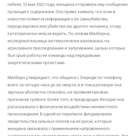
гибели, 13 мая 2022 года, женщина отправила ему сообщение
пугающего содержания. Она прямо заявила, что если в
новостях появится информация о ее самоубийстве,
передозировке или убийстве ею другого человека, этому
категорически нельзя верить. По словам Милберна,
исследовательница систематически жаловалась на
агрессивное преследование и запугивание, целью которых
был срыв работы ее команды над передовыми
энергетическими проектами.
Милберн утверждает, что общался с Эскридж по телефону
всего за четыре часа до ее смерти, и в том разговоре она
звучала абсолютно спокойно, не проявляя никаких
признаков тревоги. Более того, в предыдущих беседах она
рассказывала о физическом воздействии неизвестного
происхождения. В одной из переписок фигурировали
свидетельства сильных ожогов на ее руках, которые
женщина связывала с применением направленного
энергетического оружия прямо через окно лаборатории. Эти