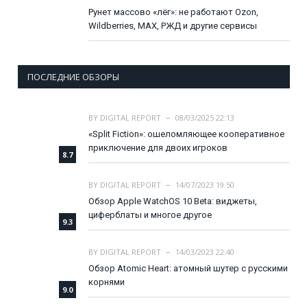
Рунет массово «лёг»: не работают Ozon,
Wildberries, MAX, РЖД и другие сервисы
ПОСЛЕДНИЕ ОБЗОРЫ
BY
DIGITAL REPORT
08/03/2025 22:13
«Split Fiction»: ошеломляющее кооперативное
приключение для двоих игроков
8.7
BY
DIGITAL REPORT
14/07/2023 19:50
Обзор Apple WatchOS 10 Beta: виджеты,
циферблаты и многое другое
9.3
BY
DIGITAL REPORT
14/03/2023 22:40
Обзор Atomic Heart: атомный шутер с русскими
корнями
9.0