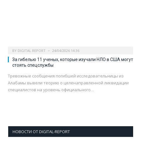
BY
DIGITAL REPORT
24/04/2026 14:36
За гибелью 11 ученых, которые изучали НЛО в США могут
стоять спецслужбы
Тревожные сообщения погибшей исследовательницы из
Алабамы вывели теорию о целенаправленной ликвидации
специалистов на уровень официального…
НОВОСТИ ОТ DIGITAL-REPORT