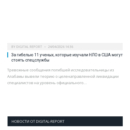
BY
DIGITAL REPORT
24/04/2026 14:36
За гибелью 11 ученых, которые изучали НЛО в США могут
стоять спецслужбы
Тревожные сообщения погибшей исследовательницы из
Алабамы вывели теорию о целенаправленной ликвидации
специалистов на уровень официального…
НОВОСТИ ОТ DIGITAL-REPORT