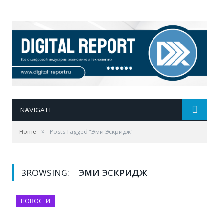
NAVIGATE
»
Home
Posts Tagged "Эми Эскридж"
BROWSING:
ЭМИ ЭСКРИДЖ
НОВОСТИ