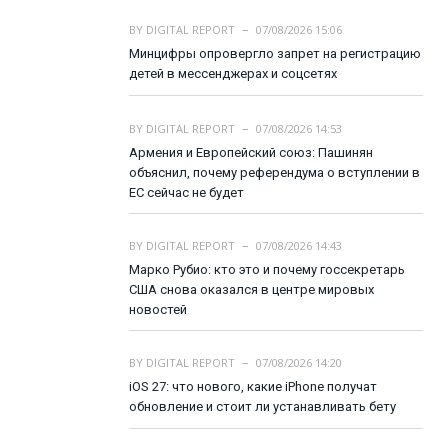
BY
DIGITAL REPORT
07/08/2026 15:06
Минцифры опровергло запрет на регистрацию
детей в мессенджерах и соцсетях
BY
DIGITAL REPORT
07/08/2026 14:53
Армения и Европейский союз: Пашинян
объяснил, почему референдума о вступлении в
ЕС сейчас не будет
BY
DIGITAL REPORT
07/08/2026 14:43
Марко Рубио: кто это и почему госсекретарь
США снова оказался в центре мировых
новостей
BY
DIGITAL REPORT
07/08/2026 14:20
iOS 27: что нового, какие iPhone получат
обновление и стоит ли устанавливать бету