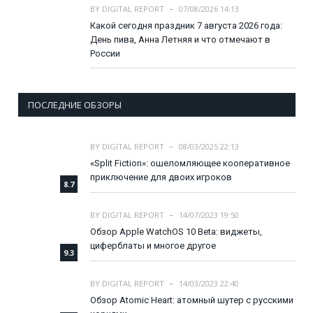
BY
DIGITAL REPORT
07/08/2026 14:13
Какой сегодня праздник 7 августа 2026 года:
День пива, Анна Летняя и что отмечают в
России
ПОСЛЕДНИЕ ОБЗОРЫ
BY
DIGITAL REPORT
08/03/2025 22:13
«Split Fiction»: ошеломляющее кооперативное
приключение для двоих игроков
8.7
BY
DIGITAL REPORT
14/07/2023 19:50
Обзор Apple WatchOS 10 Beta: виджеты,
циферблаты и многое другое
9.3
BY
DIGITAL REPORT
14/03/2023 22:40
Обзор Atomic Heart: атомный шутер с русскими