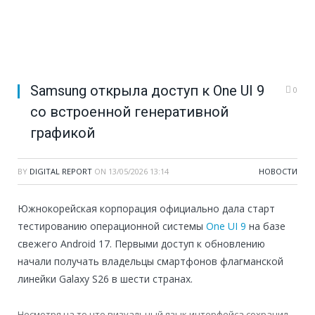
Samsung открыла доступ к One UI 9
0
со встроенной генеративной
графикой
BY
DIGITAL REPORT
ON
13/05/2026 13:14
НОВОСТИ
Южнокорейская корпорация официально дала старт
тестированию операционной системы
One UI 9
на базе
свежего Android 17. Первыми доступ к обновлению
начали получать владельцы смартфонов флагманской
линейки Galaxy S26 в шести странах.
Несмотря на то что визуальный язык интерфейса сохранил