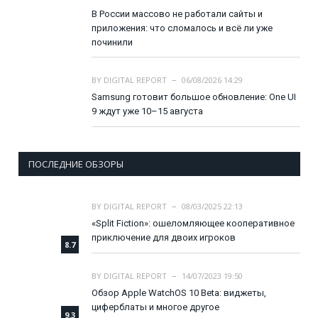
В России массово не работали сайты и
приложения: что сломалось и всё ли уже
починили
BY
DIGITAL REPORT
06/08/2026 14:29
Samsung готовит большое обновление: One UI
9 ждут уже 10–15 августа
ПОСЛЕДНИЕ ОБЗОРЫ
BY
DIGITAL REPORT
08/03/2025 22:13
«Split Fiction»: ошеломляющее кооперативное
приключение для двоих игроков
8.7
BY
DIGITAL REPORT
14/07/2023 19:50
Обзор Apple WatchOS 10 Beta: виджеты,
циферблаты и многое другое
9.3