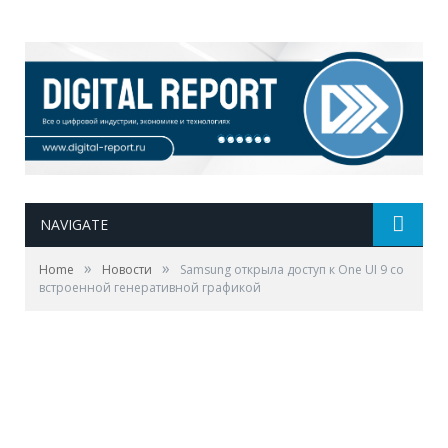
NAVIGATE
»
»
Home
Новости
Samsung открыла доступ к One UI 9 со
встроенной генеративной графикой