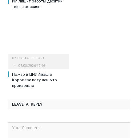
ИИ лишит работы десятки
тысяч россиян
BY
DIGITAL REPORT
06/08/2026 17:46
Пожар в ЦНИИмаш в
Королёве потушен: что
произошло
LEAVE A REPLY