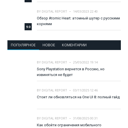
BY
DIGITAL REPORT
14/03/2023 22:40
Обзор Atomic Heart: атомный шутер с русскими
корнями
9.0
ПОПУЛЯРНОЕ
НОВОЕ
КОМЕНТАРИИ
BY
DIGITAL REPORT
25/05/2022 19:14
Sony Playstation вернется в Россию, но
извиняться не будет
BY
DIGITAL REPORT
03/11/2025 12:46
Стоит ли обновляться на One UI 8: полный гайд
BY
DIGITAL REPORT
31/08/2025 00:31
Как обойти ограничения мобильного