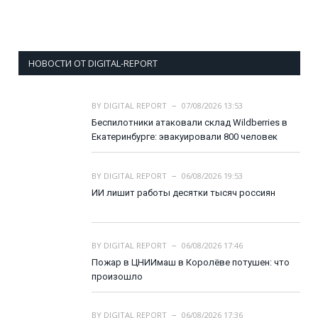
НОВОСТИ ОТ DIGITAL-REPORT
BY
DIGITAL REPORT
07/08/2026 13:53
Беспилотники атаковали склад Wildberries в
Екатеринбурге: эвакуировали 800 человек
BY
DIGITAL REPORT
06/08/2026 19:53
ИИ лишит работы десятки тысяч россиян
BY
DIGITAL REPORT
06/08/2026 17:46
Пожар в ЦНИИмаш в Королёве потушен: что
произошло
BY
DIGITAL REPORT
06/08/2026 17:36