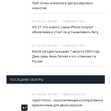
США снова оказался в центре мировых
новостей
BY
DIGITAL REPORT
07/08/2026 14:20
iOS 27: что нового, какие iPhone получат
обновление и стоит ли устанавливать бету
BY
DIGITAL REPORT
07/08/2026 14:13
Какой сегодня праздник 7 августа 2026 года:
День пива, Анна Летняя и что отмечают в
России
ПОСЛЕДНИЕ ОБЗОРЫ
BY
DIGITAL REPORT
08/03/2025 22:13
«Split Fiction»: ошеломляющее кооперативное
приключение для двоих игроков
8.7