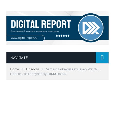
NAVIGATE
»
»
Home
Новости
Samsung обновляет Galaxy Watch 6:
старые часы получат функции новых