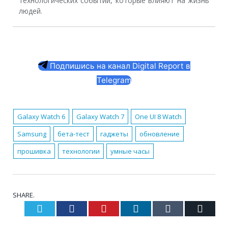
технологических событий, которые влияют на жизнь
людей.
Подпишись на канал Digital Report в
Telegram
Galaxy Watch 6
Galaxy Watch 7
One UI 8 Watch
Samsung
бета-тест
гаджеты
обновление
прошивка
технологии
умные часы
SHARE.
Twitter
Facebook
Pinterest
LinkedIn
Tumblr
Email