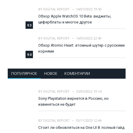
BY
DIGITAL REPORT
14/07/2023 19:50
Обзор Apple WatchOS 10 Beta: виджеты,
циферблаты и многое другое
9.3
BY
DIGITAL REPORT
14/03/2023 22:40
Обзор Atomic Heart: атомный шутер с русскими
корнями
9.0
ПОПУЛЯРНОЕ
НОВОЕ
КОМЕНТАРИИ
BY
DIGITAL REPORT
25/05/2022 19:14
Sony Playstation вернется в Россию, но
извиняться не будет
BY
DIGITAL REPORT
03/11/2025 12:46
Стоит ли обновляться на One UI 8: полный гайд