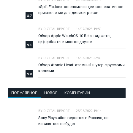
«Split Fiction»: ошеломляющее кооперативное
приключение для двоих игроков
8.7
BY
DIGITAL REPORT
14/07/2023 19:50
Обзор Apple WatchOS 10 Beta: виджеты,
циферблаты и многое другое
9.3
BY
DIGITAL REPORT
14/03/2023 22:40
Обзор Atomic Heart: атомный шутер с русскими
корнями
9.0
ПОПУЛЯРНОЕ
НОВОЕ
КОМЕНТАРИИ
BY
DIGITAL REPORT
25/05/2022 19:14
Sony Playstation вернется в Россию, но
извиняться не будет