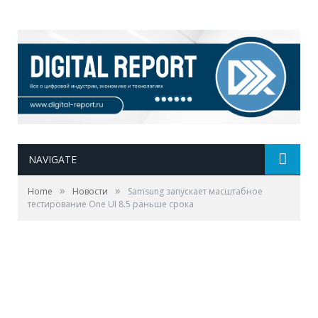
NAVIGATE
»
»
Home
Новости
Samsung запускает масштабное
тестирование One UI 8.5 раньше срока