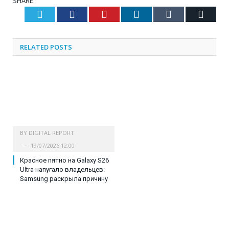
SHARE.
Twitter
Facebook
Pinterest
LinkedIn
Tumblr
Email
RELATED
POSTS
BY
DIGITAL REPORT
19/07/2026 12:00
Красное пятно на Galaxy S26
Ultra напугало владельцев:
Samsung раскрыла причину