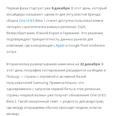
Первая фаза стартует уже
8 декабря
. В этот день, который
инсайдеры называют «днем Х» для энтузиастов бренда,
сборка
One UI 8.5
Beta 1 станет доступна пользователям в
четырёх стратегически важных регионах: США,
Великобритании, Южной Корее и Германии. Это решение
подтверждает приоритетность данных рынков для
компании, где конкуренция с
Apple
и Google Pixel особенно
остра.
Вторая волна развертывания намечена на
22 декабря
. В
этот день география тестирования расширится на Индию и
Польшу — страны с огромной и активной базой
пользователей Samsung. Примечательно, что
одновременно с запуском первой беты в этих регионах,
страны «первой волны» уже получат обновление One UI 8.5
Beta 2. Такой синхронный темп — редкость для индустрии,
где между итерациями обычно проходят недели, если не
месяцы.