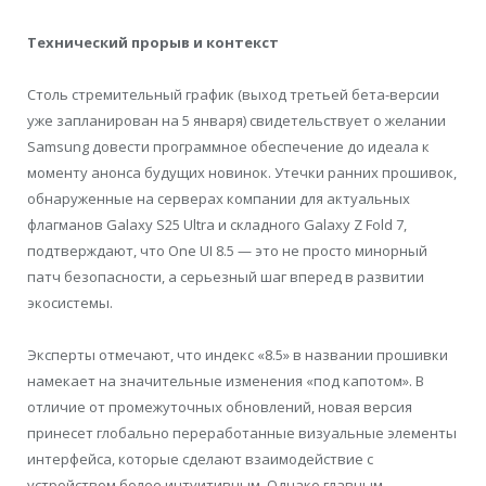
Технический прорыв и контекст
Столь стремительный график (выход третьей бета-версии
уже запланирован на 5 января) свидетельствует о желании
Samsung довести программное обеспечение до идеала к
моменту анонса будущих новинок. Утечки ранних прошивок,
обнаруженные на серверах компании для актуальных
флагманов Galaxy S25 Ultra и складного Galaxy Z Fold 7,
подтверждают, что One UI 8.5 — это не просто минорный
патч безопасности, а серьезный шаг вперед в развитии
экосистемы.
Эксперты отмечают, что индекс «8.5» в названии прошивки
намекает на значительные изменения «под капотом». В
отличие от промежуточных обновлений, новая версия
принесет глобально переработанные визуальные элементы
интерфейса, которые сделают взаимодействие с
устройством более интуитивным. Однако главным