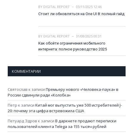
BY
DIGITAL REPORT
03/11/2025 12:46
Стоит ли обновляться на One UI 8: полный гайд
BY
DIGITAL REPORT
31/08/2025 00:31
Как обойти ограничения мобильного
интернета: полное руководство 2025
КОММЕНТАРИИ
Святослав
к записи
Премьеру нового «Человека-паука» в
России сдвинули ради «Колобка»
Петр
к записи
Китай мог выпустить уже 500 истребителей J-
20: почему эта цифра встревожила США
Петуард Эдров
к записи
В даркнете продают переписки
пользователей клиента Telega за 155 тысяч рублей