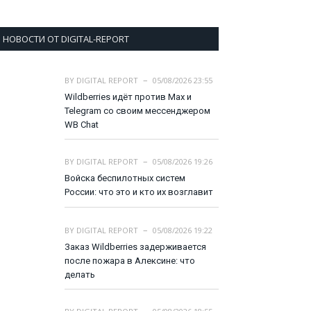
НОВОСТИ ОТ DIGITAL-REPORT
BY
DIGITAL REPORT
05/08/2026 23:55
Wildberries идёт против Max и
Telegram со своим мессенджером
WB Chat
BY
DIGITAL REPORT
05/08/2026 19:26
Войска беспилотных систем
России: что это и кто их возглавит
BY
DIGITAL REPORT
05/08/2026 19:22
Заказ Wildberries задерживается
после пожара в Алексине: что
делать