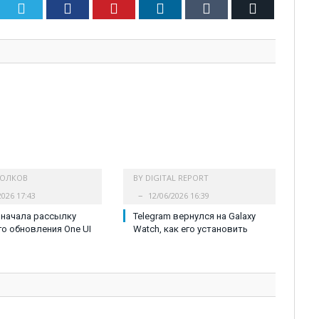
Twitter
Facebook
Pinterest
LinkedIn
Tumblr
Email
ВОЛКОВ
BY
DIGITAL REPORT
2026 17:43
12/06/2026 16:39
 начала рассылку
Telegram вернулся на Galaxy
о обновления One UI
Watch, как его установить