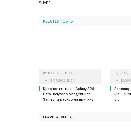
SHARE.
RELATED
POSTS
BY
DIGITAL REPORT
BY
ВЛАД 
19/07/2026 12:00
12/06/
Красное пятно на Galaxy S26
Samsung
Ultra напугало владельцев:
июньског
Samsung раскрыла причину
8.5
LEAVE A REPLY