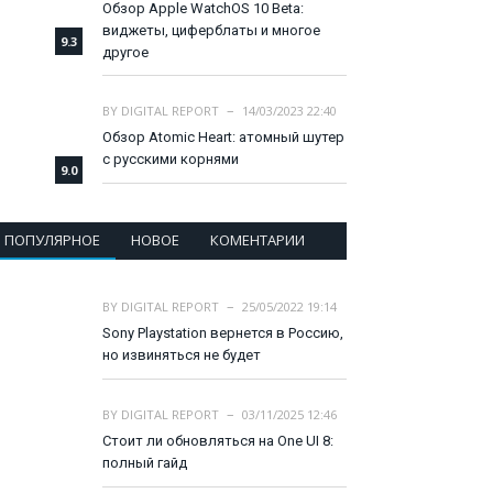
Обзор Apple WatchOS 10 Beta:
виджеты, циферблаты и многое
9.3
другое
BY
DIGITAL REPORT
14/03/2023 22:40
Обзор Atomic Heart: атомный шутер
с русскими корнями
9.0
ПОПУЛЯРНОЕ
НОВОЕ
КОМЕНТАРИИ
BY
DIGITAL REPORT
25/05/2022 19:14
Sony Playstation вернется в Россию,
но извиняться не будет
BY
DIGITAL REPORT
03/11/2025 12:46
Стоит ли обновляться на One UI 8:
полный гайд