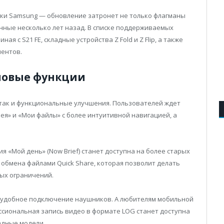
ики Samsung — обновление затронет не только флагманы
енные несколько лет назад. В списке поддерживаемых
я с S21 FE, складные устройства Z Fold и Z Flip, а также
ментов.
новые функции
 так и функциональные улучшения. Пользователей ждет
я» и «Мои файлы» с более интуитивной навигацией, а
я «Мой день» (Now Brief) станет доступна на более старых
 обмена файлами Quick Share, которая позволит делать
ых ограничений.
и удобное подключение наушников. А любителям мобильной
ссиональная запись видео в формате LOG станет доступна
адные модели.