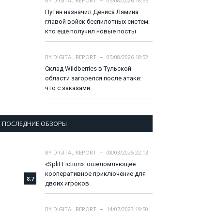
BY
DIGITAL REPORT
05/08/2026 18:55
Путин назначил Дениса Лямина
главой войск беспилотных систем:
кто еще получил новые посты
BY
DIGITAL REPORT
05/08/2026 18:52
Склад Wildberries в Тульской
области загорелся после атаки:
что с заказами
ПОСЛЕДНИЕ ОБЗОРЫ
BY
DIGITAL REPORT
08/03/2025 22:13
«Split Fiction»: ошеломляющее
кооперативное приключение для
8.7
двоих игроков
BY
DIGITAL REPORT
14/07/2023 19:50