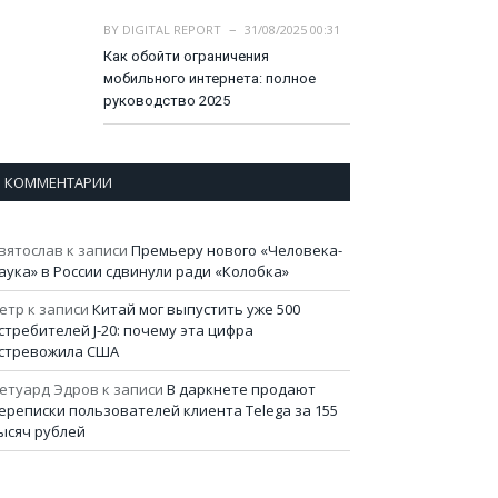
BY
DIGITAL REPORT
31/08/2025 00:31
Как обойти ограничения
мобильного интернета: полное
руководство 2025
КОММЕНТАРИИ
вятослав
к записи
Премьеру нового «Человека-
аука» в России сдвинули ради «Колобка»
етр
к записи
Китай мог выпустить уже 500
стребителей J-20: почему эта цифра
стревожила США
етуард Эдров
к записи
В даркнете продают
ереписки пользователей клиента Telega за 155
ысяч рублей