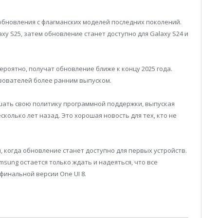
обновления с флагманских моделей последних поколений.
xy S25, затем обновление станет доступно для Galaxy S24 и
ероятно, получат обновление ближе к концу 2025 года.
зователей более ранним выпуском.
шать свою политику программной поддержки, выпуская
колько лет назад. Это хорошая новость для тех, кто не
 когда обновление станет доступно для первых устройств.
sung остается только ждать и надеяться, что все
финальной версии One UI 8.