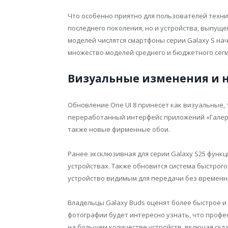
Что особенно приятно для пользователей техн
последнего поколения, но и устройства, выпущ
моделей числятся смартфоны серии Galaxy S начина
множество моделей среднего и бюджетного сег
Визуальные изменения и 
Обновление One UI 8 принесет как визуальные,
переработанный интерфейс приложений «Галере
также новые фирменные обои.
Ранее эксклюзивная для серии Galaxy S25 функци
устройствах. Также обновится система быстрого
устройство видимым для передачи без временн
Владельцы Galaxy Buds оценят более быстрое 
фотографии будет интересно узнать, что профе
на большем количестве устройств, включая скл