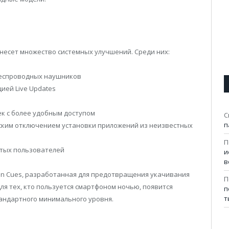
ивнесет множество системных улучшений. Среди них:
беспроводных наушников
ией Live Updates
к с более удобным доступом
С
п
ским отключением установки приложений из неизвестных
П
утых пользователей
и
в
on Cues, разработанная для предотвращения укачивания
П
ля тех, кто пользуется смартфоном ночью, появится
п
т
тандартного минимального уровня.