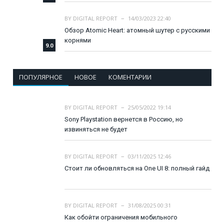
BY
DIGITAL REPORT
14/03/2023 22:40
Обзор Atomic Heart: атомный шутер с русскими
корнями
9.0
ПОПУЛЯРНОЕ
НОВОЕ
КОМЕНТАРИИ
BY
DIGITAL REPORT
25/05/2022 19:14
Sony Playstation вернется в Россию, но
извиняться не будет
BY
DIGITAL REPORT
03/11/2025 12:46
Стоит ли обновляться на One UI 8: полный гайд
BY
DIGITAL REPORT
31/08/2025 00:31
Как обойти ограничения мобильного