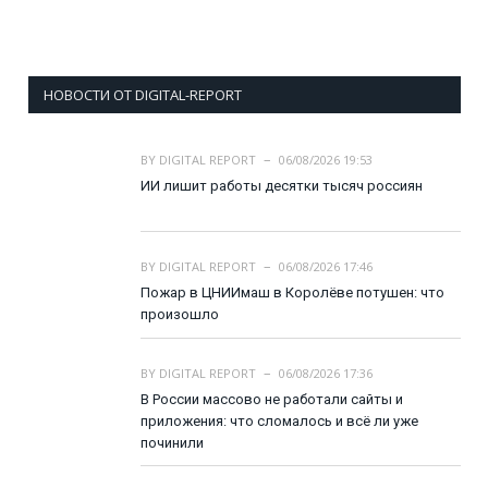
НОВОСТИ ОТ DIGITAL-REPORT
BY
DIGITAL REPORT
06/08/2026 19:53
ИИ лишит работы десятки тысяч россиян
BY
DIGITAL REPORT
06/08/2026 17:46
Пожар в ЦНИИмаш в Королёве потушен: что
произошло
BY
DIGITAL REPORT
06/08/2026 17:36
В России массово не работали сайты и
приложения: что сломалось и всё ли уже
починили