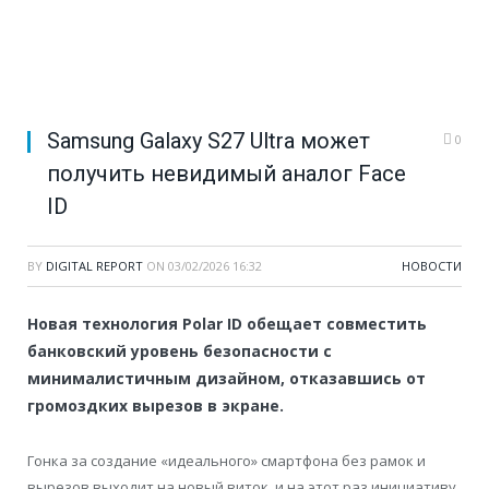
Samsung Galaxy S27 Ultra может
0
получить невидимый аналог Face
ID
BY
DIGITAL REPORT
ON
03/02/2026 16:32
НОВОСТИ
Новая технология Polar ID обещает совместить
банковский уровень безопасности с
минималистичным дизайном, отказавшись от
громоздких вырезов в экране.
Гонка за создание «идеального» смартфона без рамок и
вырезов выходит на новый виток, и на этот раз инициативу