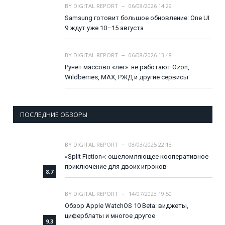
BY
DIGITAL REPORT
06/08/2026 14:29
Samsung готовит большое обновление: One UI
9 ждут уже 10–15 августа
BY
DIGITAL REPORT
06/08/2026 13:48
Рунет массово «лёг»: не работают Ozon,
Wildberries, MAX, РЖД и другие сервисы
ПОСЛЕДНИЕ ОБЗОРЫ
BY
DIGITAL REPORT
08/03/2025 22:13
«Split Fiction»: ошеломляющее кооперативное
приключение для двоих игроков
8.7
BY
DIGITAL REPORT
14/07/2023 19:50
Обзор Apple WatchOS 10 Beta: виджеты,
циферблаты и многое другое
9.3