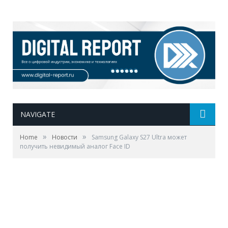
NAVIGATE
»
»
Home
Новости
Samsung Galaxy S27 Ultra может
получить невидимый аналог Face ID