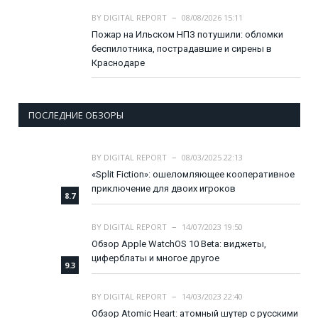
BY
DIGITAL REPORT
08/08/2026 15:11
Пожар на Ильском НПЗ потушили: обломки
беспилотника, пострадавшие и сирены в
Краснодаре
ПОСЛЕДНИЕ ОБЗОРЫ
BY
DIGITAL REPORT
08/03/2025 22:13
«Split Fiction»: ошеломляющее кооперативное
приключение для двоих игроков
8.7
BY
DIGITAL REPORT
14/07/2023 19:50
Обзор Apple WatchOS 10 Beta: виджеты,
циферблаты и многое другое
9.3
BY
DIGITAL REPORT
14/03/2023 22:40
Обзор Atomic Heart: атомный шутер с русскими