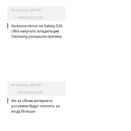
BY
DIGITAL REPORT
19/07/2026 12:00
Красное пятно на Galaxy S26
Ultra напугало владельцев:
Samsung раскрыла причину
BY
DIGITAL REPORT
18/07/2026 22:00
Из-за сбоев интернета
россияне будут платить за
воду больше