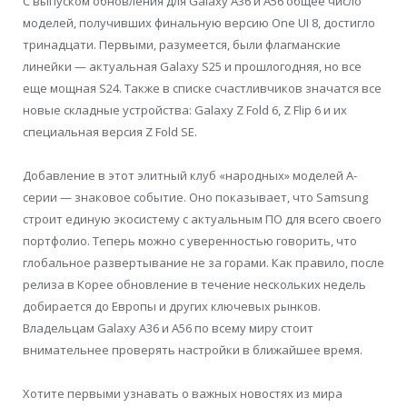
С выпуском обновления для Galaxy A36 и A56 общее число
моделей, получивших финальную версию One UI 8, достигло
тринадцати. Первыми, разумеется, были флагманские
линейки — актуальная Galaxy S25 и прошлогодняя, но все
еще мощная S24. Также в списке счастливчиков значатся все
новые складные устройства: Galaxy Z Fold 6, Z Flip 6 и их
специальная версия Z Fold SE.
Добавление в этот элитный клуб «народных» моделей A-
серии — знаковое событие. Оно показывает, что Samsung
строит единую экосистему с актуальным ПО для всего своего
портфолио. Теперь можно с уверенностью говорить, что
глобальное развертывание не за горами. Как правило, после
релиза в Корее обновление в течение нескольких недель
добирается до Европы и других ключевых рынков.
Владельцам Galaxy A36 и A56 по всему миру стоит
внимательнее проверять настройки в ближайшее время.
Хотите первыми узнавать о важных новостях из мира