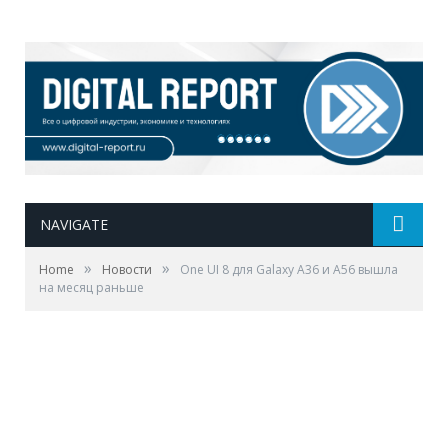
NAVIGATE
»
»
Home
Новости
One UI 8 для Galaxy A36 и A56 вышла
на месяц раньше