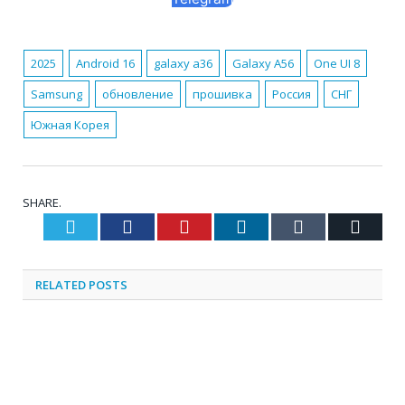
2025
Android 16
galaxy a36
Galaxy A56
One UI 8
Samsung
обновление
прошивка
Россия
СНГ
Южная Корея
SHARE.
Twitter
Facebook
Pinterest
LinkedIn
Tumblr
Email
RELATED
POSTS