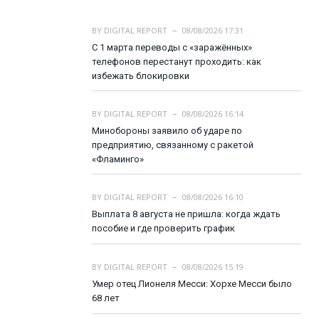
BY
DIGITAL REPORT
08/08/2026 17:31
С 1 марта переводы с «заражённых»
телефонов перестанут проходить: как
избежать блокировки
BY
DIGITAL REPORT
08/08/2026 16:14
Минобороны заявило об ударе по
предприятию, связанному с ракетой
«Фламинго»
BY
DIGITAL REPORT
08/08/2026 16:10
Выплата 8 августа не пришла: когда ждать
пособие и где проверить график
BY
DIGITAL REPORT
08/08/2026 15:19
Умер отец Лионеля Месси: Хорхе Месси было
68 лет