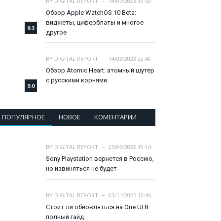
BY
DIGITAL REPORT
14/07/2023 19:50
Обзор Apple WatchOS 10 Beta:
виджеты, циферблаты и многое
9.3
другое
BY
DIGITAL REPORT
14/03/2023 22:40
Обзор Atomic Heart: атомный шутер
с русскими корнями
9.0
ПОПУЛЯРНОЕ
НОВОЕ
КОМЕНТАРИИ
BY
DIGITAL REPORT
25/05/2022 19:14
Sony Playstation вернется в Россию,
но извиняться не будет
BY
DIGITAL REPORT
03/11/2025 12:46
Стоит ли обновляться на One UI 8:
полный гайд