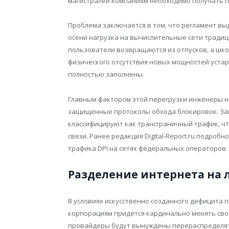
магистралей компаниям необходимо получать 
Проблема заключается в том, что регламент выд
осени нагрузка на вычислительные сети тради
пользователи возвращаются из отпусков, а шко
физического отсутствия новых мощностей уста
полностью заполнены.
Главным фактором этой перегрузки инженеры 
защищенные протоколы обхода блокировок. З
классифицируют как трансграничный трафик, ч
связи. Ранее редакция Digital-Report.ru подро
трафика DPI на сетях федеральных операторов.
Разделение интернета на 
В условиях искусственно созданного дефицита
корпорациям придется кардинально менять сво
провайдеры будут вынуждены перераспределять 