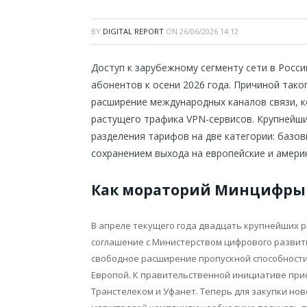
BY
DIGITAL REPORT
ON
26/06/2026 14:12
Доступ к зарубежному сегменту сети в Росс
абонентов к осени 2026 года. Причиной так
расширение международных каналов связи, к
растущего трафика VPN-сервисов. Крупнейш
разделения тарифов на две категории: базов
сохранением выхода на европейские и амери
Как мораторий Минцифры 
В апреле текущего года двадцать крупнейших 
соглашение с Министерством цифрового развити
свободное расширение пропускной способности
Европой. К правительственной инициативе присо
Транстелеком и Уфанет. Теперь для закупки н