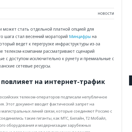
НОВОСТИ
ии может стать отдельной платной опцией для
ого шага стал весенний мораторий
Минцифры
на
оторый ведет к перегрузке инфраструктуры из-за
ие телеком-компании рассматривают сценарий
ые с доступом исключительно к рунету и премиальные с
канские сетевые ресурсы.
повлияет на интернет-трафик
российских телеком-операторов подписали непубличное
я. Этот документ вводит фактический запрет на
 магистральных линий связи, которые соединяют Россию с
единились такие гиганты, как МТС, Билайн, Т2 Мобайл,
ового оборудования и модернизации зарубежных