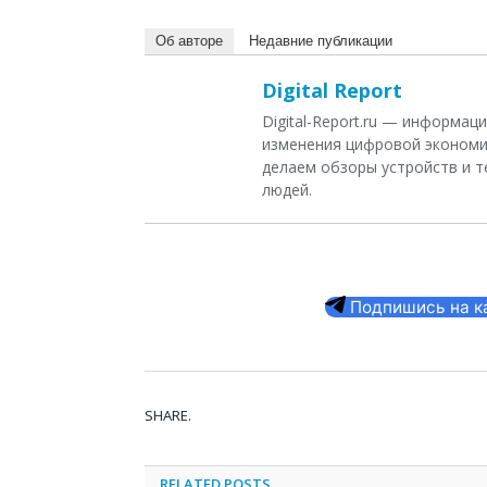
Об авторе
Недавние публикации
Digital Report
Digital-Report.ru — информа
изменения цифровой экономи
делаем обзоры устройств и т
людей.
Подпишись на кан
SHARE.
RELATED
POSTS