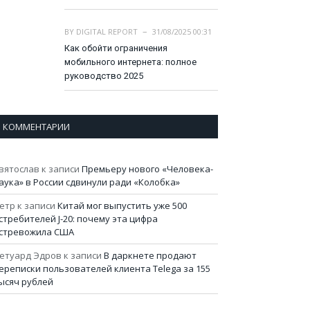
BY
DIGITAL REPORT
31/08/2025 00:31
Как обойти ограничения
мобильного интернета: полное
руководство 2025
КОММЕНТАРИИ
вятослав
к записи
Премьеру нового «Человека-
аука» в России сдвинули ради «Колобка»
етр
к записи
Китай мог выпустить уже 500
стребителей J-20: почему эта цифра
стревожила США
етуард Эдров
к записи
В даркнете продают
ереписки пользователей клиента Telega за 155
ысяч рублей