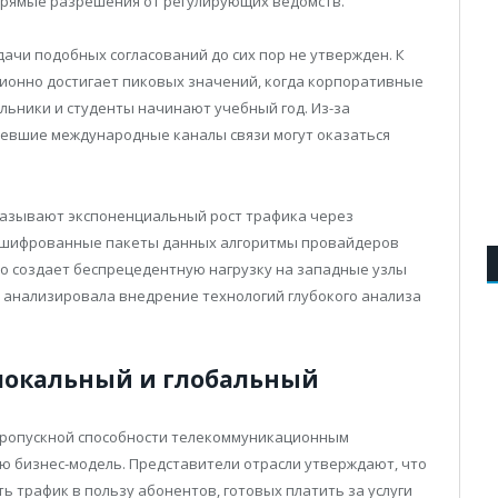
прямые разрешения от регулирующих ведомств.
ачи подобных согласований до сих пор не утвержден. К
ционно достигает пиковых значений, когда корпоративные
льники и студенты начинают учебный год. Из-за
ревшие международные каналы связи могут оказаться
называют экспоненциальный рост трафика через
ашифрованные пакеты данных алгоритмы провайдеров
то создает беспрецедентную нагрузку на западные узлы
бно анализировала внедрение технологий глубокого анализа
локальный и глобальный
 пропускной способности телекоммуникационным
ю бизнес-модель. Представители отрасли утверждают, что
трафик в пользу абонентов, готовых платить за услуги