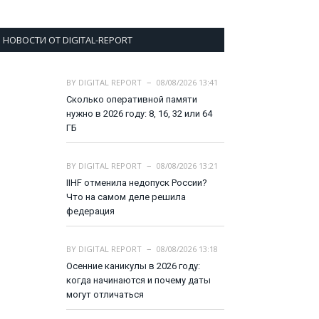
НОВОСТИ ОТ DIGITAL-REPORT
BY
DIGITAL REPORT
08/08/2026 13:41
Сколько оперативной памяти
нужно в 2026 году: 8, 16, 32 или 64
ГБ
BY
DIGITAL REPORT
08/08/2026 13:21
IIHF отменила недопуск России?
Что на самом деле решила
федерация
BY
DIGITAL REPORT
08/08/2026 13:18
Осенние каникулы в 2026 году:
когда начинаются и почему даты
могут отличаться