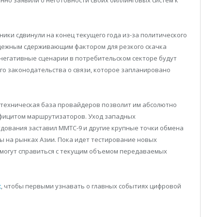
ики сдвинули на конец текущего года из-за политического
адежным сдерживающим фактором для резкого скачка
негативные сценарии в потребительском секторе будут
о законодательства о связи, которое запланировано
 техническая база провайдеров позволит им абсолютно
ефицитом маршрутизаторов. Уход западных
ования заставил ММТС-9 и другие крупные точки обмена
ы на рынках Азии. Пока идет тестирование новых
е могут справиться с текущим объемом передаваемых
t
, чтобы первыми узнавать о главных событиях цифровой