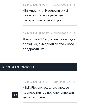
BY
DIGITAL REPORT
08/08/2026 13:16
«Выживалити. Наследники», 2
сезон: кто участвует и где
смотреть первый выпуск
BY
DIGITAL REPORT
08/08/2026 13:13
8 августа 2026 года: какой сегодня
праздник, выходной ли это и кого
поздравляют
ПОСЛЕДНИЕ ОБЗОРЫ
BY
DIGITAL REPORT
08/03/2025 22:13
«Split Fiction»: ошеломляющее
кооперативное приключение для
8.7
двоих игроков