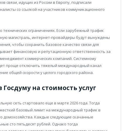
в связи, идущих из России в Европу, подписали
налисты со ссылкой на участников коммуникационного
о технических ограничениях. Если зарубежный трафик
нную магистраль, интернет-провайдеры будут вынуждены
ния, чтобы сохранить базовое качество связи для
адывает финансовую и репутационную ответственность за
 менеджмент коммерческих компаний. Системному
дет проще отключить тяжелый международный канал
ние общей скорости у целого городского района.
 Госдуму на стоимость услуг
ьную сеть стартовало еще в марте 2026 года. Тогда
жесткий базовый лимит на международный трафик в
ого домохозяйства. Каждые следующие скачанные
ные сто пятьдесят рублей. Однако тогда
но заявили о неготовности своих биллинговых систем к