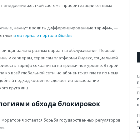
ет внедрение жесткой системы приоритезации сетевых
рупные, начнут вводить дифференцированные тарифы», —
 Метлюк
в материале портала iGuides
.
 принципиально разных варианта обслуживания. Первый
венным серверам, сервисам платформы Яндекс, социальной
тоимость тарифа сохранится на привычном уровне. Второй
 ко всей глобальной сети, но абонентская плата по нему
С
добный подход косвенно сделает использование
п
ого круга лиц.
П
и
ологиями обхода блокировок
в
П
моратория остается борьба государственных регуляторов
п
т
ии.