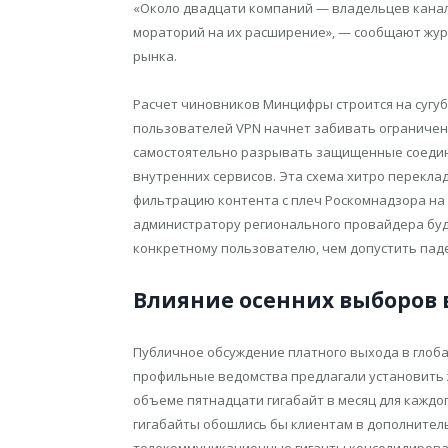
«Около двадцати компаний — владельцев канало
мораторий на их расширение», — сообщают жур
рынка.
Расчет чиновников Минцифры строится на сугуб
пользователей VPN начнет забивать ограниче
самостоятельно разрывать защищенные соедине
внутренних сервисов. Эта схема хитро перекл
фильтрацию контента с плеч Роскомнадзора на
администратору регионального провайдера бу
конкретному пользователю, чем допустить паде
Влияние осенних выборов в
Публичное обсуждение платного выхода в глобал
профильные ведомства предлагали установить 
объеме пятнадцати гигабайт в месяц для кажд
гигабайты обошлись бы клиентам в дополнитель
телекоммуникационные гиганты консолидирован