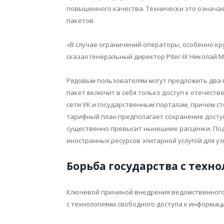
повышенного качества. Технически это означа
пакетов.
«В случае ограничений операторы, особенно к
сказал генеральный директор Piter-IX Николай
Рядовым пользователям могут предложить два
пакет включит в себя только доступ к отечест
сети VK и государственным порталам, причем с
тарифный план предполагает сохранение доступа
существенно превысит нынешние расценки. По
иностранных ресурсов элитарной услугой для узк
Борьба государства с техн
Ключевой причиной внедрения ведомственного 
с технологиями свободного доступа к информац