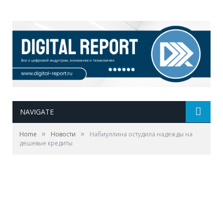
NAVIGATE
»
»
Home
Новости
Набиуллина остудила надежды на
дешевые кредиты