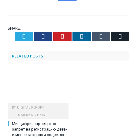
SHARE.
Twitter
Facebook
Pinterest
LinkedIn
Tumblr
Email
RELATED
POSTS
BY
DIGITAL REPORT
07/08/2026 15:06
Минцифры опровергло
запрет на регистрацию детей
в мессенджерах и соцсетях