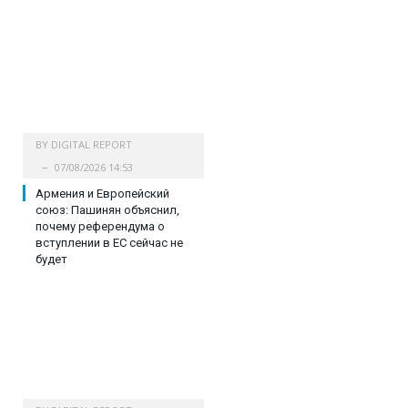
BY
DIGITAL REPORT
07/08/2026 14:53
Армения и Европейский
союз: Пашинян объяснил,
почему референдума о
вступлении в ЕС сейчас не
будет