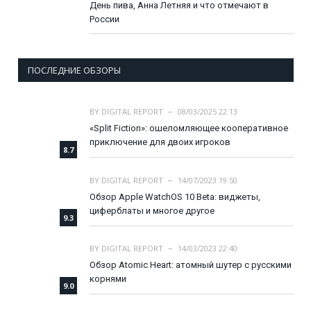
День пива, Анна Летняя и что отмечают в
России
ПОСЛЕДНИЕ ОБЗОРЫ
BY
DIGITAL REPORT
08/03/2025 22:13
«Split Fiction»: ошеломляющее кооперативное
приключение для двоих игроков
8.7
BY
DIGITAL REPORT
14/07/2023 19:50
Обзор Apple WatchOS 10 Beta: виджеты,
циферблаты и многое другое
9.3
BY
DIGITAL REPORT
14/03/2023 22:40
Обзор Atomic Heart: атомный шутер с русскими
корнями
9.0