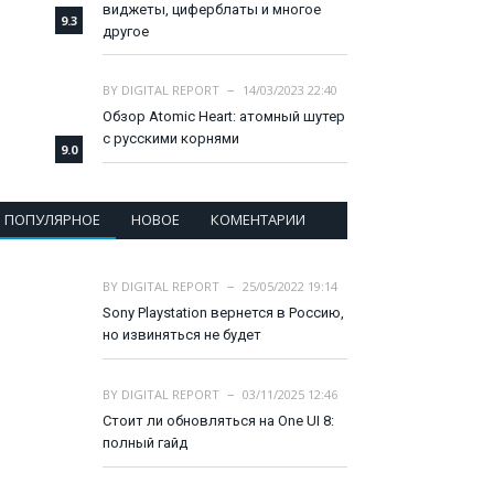
виджеты, циферблаты и многое
9.3
другое
BY
DIGITAL REPORT
14/03/2023 22:40
Обзор Atomic Heart: атомный шутер
с русскими корнями
9.0
ПОПУЛЯРНОЕ
НОВОЕ
КОМЕНТАРИИ
BY
DIGITAL REPORT
25/05/2022 19:14
Sony Playstation вернется в Россию,
но извиняться не будет
BY
DIGITAL REPORT
03/11/2025 12:46
Стоит ли обновляться на One UI 8:
полный гайд