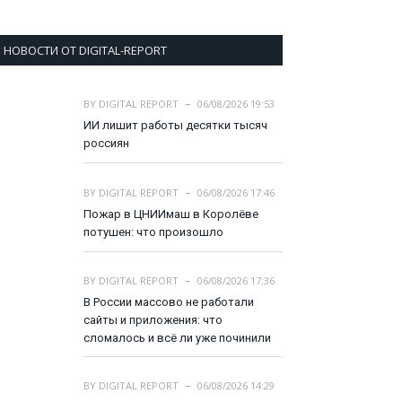
НОВОСТИ ОТ DIGITAL-REPORT
BY
DIGITAL REPORT
06/08/2026 19:53
ИИ лишит работы десятки тысяч
россиян
BY
DIGITAL REPORT
06/08/2026 17:46
Пожар в ЦНИИмаш в Королёве
потушен: что произошло
BY
DIGITAL REPORT
06/08/2026 17:36
В России массово не работали
сайты и приложения: что
сломалось и всё ли уже починили
BY
DIGITAL REPORT
06/08/2026 14:29