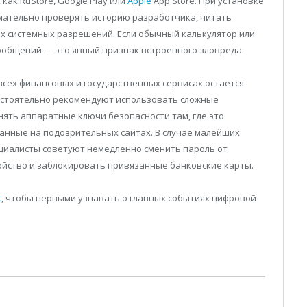
ак RuStore, Google Play или
Apple
App Store. При установке
мательно проверять историю разработчика, читать
х системных разрешений. Если обычный калькулятор или
ообщений — это явный признак встроенного зловреда.
сех финансовых и государственных сервисах остается
стоятельно рекомендуют использовать сложные
нять аппаратные ключи безопасности там, где это
данные на подозрительных сайтах. В случае малейших
циалисты советуют немедленно сменить пароль от
ройство и заблокировать привязанные банковские карты.
t
, чтобы первыми узнавать о главных событиях цифровой