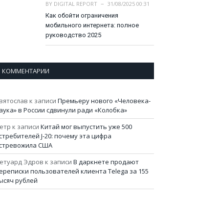
BY
DIGITAL REPORT
31/08/2025 00:31
Как обойти ограничения
мобильного интернета: полное
руководство 2025
КОММЕНТАРИИ
вятослав
к записи
Премьеру нового «Человека-
аука» в России сдвинули ради «Колобка»
етр
к записи
Китай мог выпустить уже 500
стребителей J-20: почему эта цифра
стревожила США
етуард Эдров
к записи
В даркнете продают
ереписки пользователей клиента Telega за 155
ысяч рублей