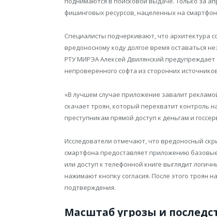
поднимаются в поисковой выдаче. Только за ап
фишинговых ресурсов, нацеленных на смартфон
Специалисты подчеркивают, что архитектура 
вредоносному коду долгое время оставаться 
РТУ МИРЭА Алексей Двилянский предупреждает 
непроверенного софта из сторонних источников
«В лучшем случае приложение завалит рекламой
скачает троян, который перехватит контроль 
преступникам прямой доступ к деньгам и госсер
Исследователи отмечают, что вредоносный скрип
смартфона предоставляет приложению базовые
или доступ к телефонной книге выглядит логич
нажимают кнопку согласия. После этого троян
подтверждения.
Масштаб угрозы и последс