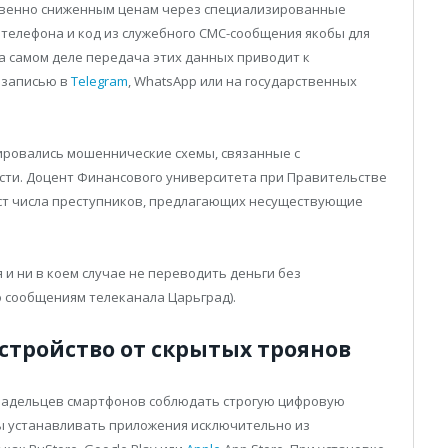
твенно сниженным ценам через специализированные
 телефона и код из служебного СМС-сообщения якобы для
а самом деле передача этих данных приводит к
 записью в
Telegram
, WhatsApp или на государственных
зировались мошеннические схемы, связанные с
ти. Доцент Финансового университета при Правительстве
ст числа преступников, предлагающих несуществующие
и ни в коем случае не переводить деньги без
 сообщениям телеканала Царьград).
стройство от скрытых троянов
ладельцев смартфонов соблюдать строгую цифровую
обы устанавливать приложения исключительно из