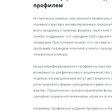
профилем
Исторически сервисы электронного правительс
огромного массива аккумулированных персональ
всего сводились к прямому фишингу через элек
службы поддержки, то к середине 2026 года ве
зловредов. Преступники поняли, что заставить
программу под видом полезной утилиты гораздо
телефонные уговоры.
Кража верифицированного профиля на портале 
возможности для финансового мошенничества. И
подписи, злоумышленники могут дистанционно 
регистрировать фирмы-однодневки и даже пыт
жертвы. Параллельно с распространением фаль
сценарии социальной инженерии, играя на сезо
Например, профильное издание Аргументы и Ф