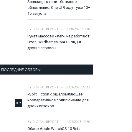
Samsung готовит большое
обновление: One UI 9 ждут уже 10–
15 августа
BY
DIGITAL REPORT
06/08/2026 13:48
Рунет массово «лёг»: не работают
Ozon, Wildberries, MAX, РЖД и
другие сервисы
ПОСЛЕДНИЕ ОБЗОРЫ
BY
DIGITAL REPORT
08/03/2025 22:13
«Split Fiction»: ошеломляющее
кооперативное приключение для
8.7
двоих игроков
BY
DIGITAL REPORT
14/07/2023 19:50
Обзор Apple WatchOS 10 Beta: