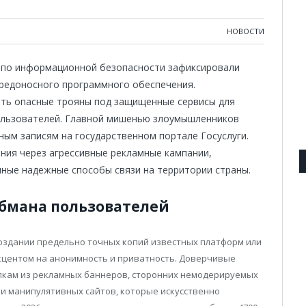
НОВОСТИ
ы по информационной безопасности зафиксировали
редоносного программного обеспечения.
ать опасные трояны под защищенные сервисы для
ользователей. Главной мишенью злоумышленников
ным записям на государственном портале Госуслуги.
ия через агрессивные рекламные кампании,
нные надежные способы связи на территории страны.
обмана пользователей
создании предельно точных копий известных платформ или
кцентом на анонимность и приватность. Доверчивые
ылкам из рекламных баннеров, сторонних немодерируемых
ли манипулятивных сайтов, которые искусственно