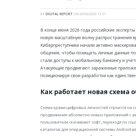
BY
DIGITAL REPORT
ON
29/06/2026 13:57
В конце июня 2026 года российские эксперт
новую масштабную волну распространения в
Киберпреступники начали активно маскиров
общения, чтобы похищать личные данные п
стали доступы к мобильному банкингу и учет
Атакующие продвигают зараженные приложен
позиционируя свои разработки как единстве
Как работает новая схема 
Схема кражи цифровых личностей строится на 
продвижении абсолютно новых приложений с а
пользователи скачивают софт, переходя по сс
каталогов для операционной системы Android и