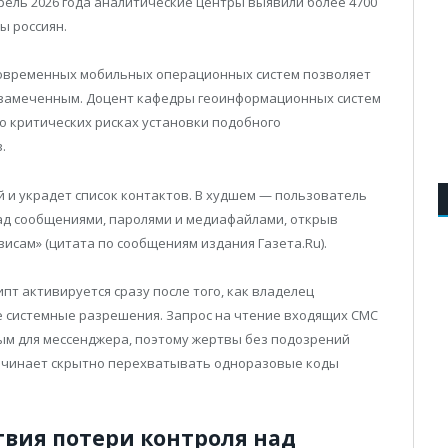
рель 2026 года аналитические центры выявили более 4700
ы россиян.
современных мобильных операционных систем позволяет
незамеченным. Доцент кафедры геоинформационных систем
о критических рисках установки подобного
.
 и украдет список контактов. В худшем — пользователь
над сообщениями, паролями и медиафайлами, открыв
висам» (цитата по сообщениям издания Газета.Ru).
т активируется сразу после того, как владелец
 системные разрешения. Запрос на чтение входящих СМС
ным для мессенджера, поэтому жертвы без подозрений
 начинает скрытно перехватывать одноразовые коды
твия потери контроля над