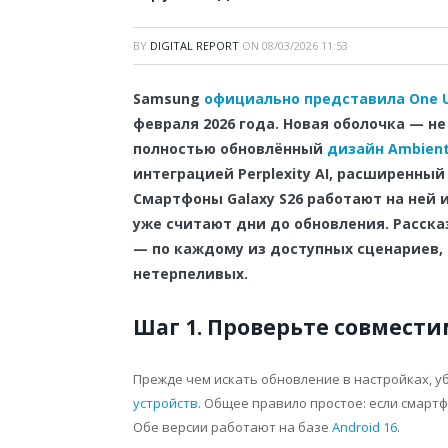
BY
DIGITAL REPORT
ON
08/03/2026 11:53
Samsung
официально представила One UI
февраля 2026 года. Новая оболочка — не
полностью обновлённый
дизайн Ambient
интеграцией Perplexity AI, расширенный
Смартфоны Galaxy S26 работают на ней 
уже считают дни до обновления. Расск
— по каждому из доступных сценариев,
нетерпеливых.
Шаг 1. Проверьте совмести
Прежде чем искать обновление в настройках, у
устройств
. Общее правило простое: если смартфо
Обе версии работают на базе
Android 16
.