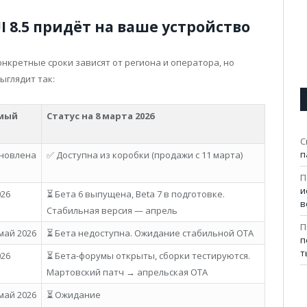
UI 8.5 придёт на ваше устройство
кретные сроки зависят от региона и оператора, но
ыглядит так:
мый
Статус на 8 марта 2026
С
п
новлена
✅ Доступна из коробки (продажи с 11 марта)
П
и
026
⏳ Бета 6 выпущена, Beta 7 в подготовке.
в
Стабильная версия — апрель
П
май 2026
⏳ Бета недоступна. Ожидание стабильной OTA
п
т
026
⏳ Бета-форумы открыты, сборки тестируются.
Мартовский патч → апрельская OTA
май 2026
⏳ Ожидание