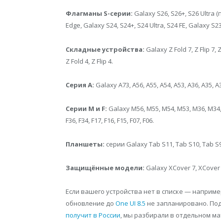
Флагманы S-серии:
Galaxy S26, S26+, S26 Ultra (
Edge, Galaxy S24, S24+, S24 Ultra, S24 FE, Galaxy S23
Складные устройства:
Galaxy Z Fold 7, Z Flip 7, Z 
Z Fold 4, Z Flip 4.
Серия A:
Galaxy A73, A56, A55, A54, A53, A36, A35, A3
Серии M и F:
Galaxy M56, M55, M54, M53, M36, M34, 
F36, F34, F17, F16, F15, F07, F06.
Планшеты:
серии Galaxy Tab S11, Tab S10, Tab S9,
Защищённые модели:
Galaxy XCover 7, XCover 
Если вашего устройства нет в списке — например
обновление до
One UI 8.5
не запланировано. Под
получит в России
, мы разбирали в отдельном ма