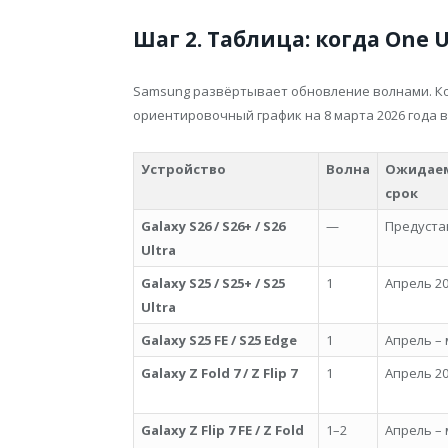
Шаг 2. Таблица: когда One 
Samsung развёртывает обновление волнами. Кон
ориентировочный график на 8 марта 2026 года в
Устройство
Волна
Ожидае
срок
Galaxy S26 / S26+ / S26
—
Предуста
Ultra
Galaxy S25 / S25+ / S25
1
Апрель 2
Ultra
Galaxy S25 FE / S25 Edge
1
Апрель – 
Galaxy Z Fold 7 / Z Flip 7
1
Апрель 2
Galaxy Z Flip 7 FE / Z Fold
1–2
Апрель – 