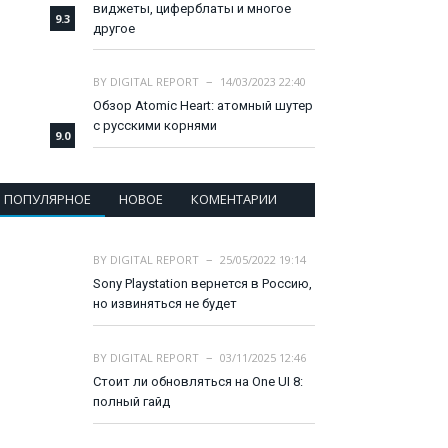
виджеты, циферблаты и многое
9.3
другое
BY
DIGITAL REPORT
14/03/2023 22:40
Обзор Atomic Heart: атомный шутер
с русскими корнями
9.0
ПОПУЛЯРНОЕ
НОВОЕ
КОМЕНТАРИИ
BY
DIGITAL REPORT
25/05/2022 19:14
Sony Playstation вернется в Россию,
но извиняться не будет
BY
DIGITAL REPORT
03/11/2025 12:46
Стоит ли обновляться на One UI 8:
полный гайд