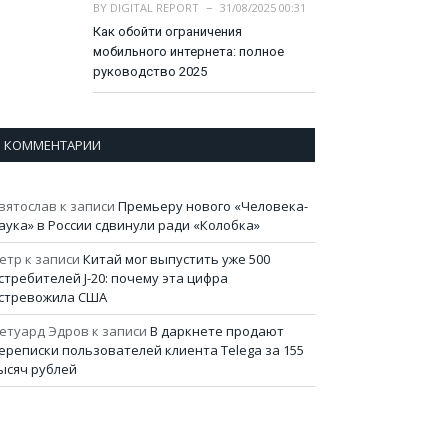
BY
DIGITAL REPORT
31/08/2025 00:31
Как обойти ограничения
мобильного интернета: полное
руководство 2025
КОММЕНТАРИИ
вятослав
к записи
Премьеру нового «Человека-
аука» в России сдвинули ради «Колобка»
етр
к записи
Китай мог выпустить уже 500
стребителей J-20: почему эта цифра
стревожила США
етуард Эдров
к записи
В даркнете продают
ереписки пользователей клиента Telega за 155
ысяч рублей