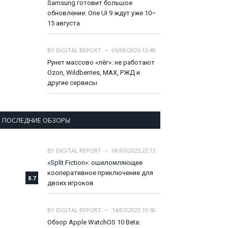
Samsung готовит большое
обновление: One UI 9 ждут уже 10–
15 августа
BY
DIGITAL REPORT
06/08/2026 13:48
Рунет массово «лёг»: не работают
Ozon, Wildberries, MAX, РЖД и
другие сервисы
ПОСЛЕДНИЕ ОБЗОРЫ
BY
DIGITAL REPORT
08/03/2025 22:13
«Split Fiction»: ошеломляющее
кооперативное приключение для
8.7
двоих игроков
BY
DIGITAL REPORT
14/07/2023 19:50
Обзор Apple WatchOS 10 Beta: