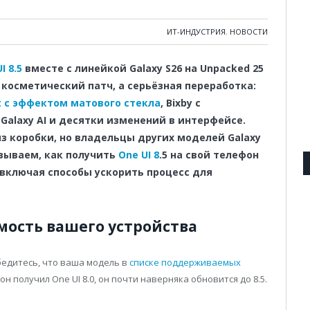
ИТ-ИНДУСТРИЯ
,
НОВОСТИ
 8.5
вместе с линейкой Galaxy S26 на Unpacked 25
 косметический патч, а серьёзная переработка:
 с эффектом матового стекла
, Bixby с
 Galaxy AI и десятки изменений в интерфейсе.
из коробки, но владельцы других моделей Galaxy
азываем, как получить
One UI 8
.5 на свой телефон
 включая способы ускорить процесс для
мость вашего устройства
бедитесь, что ваша модель в
списке поддерживаемых
н получил One UI 8.0, он почти наверняка обновится до 8.5.