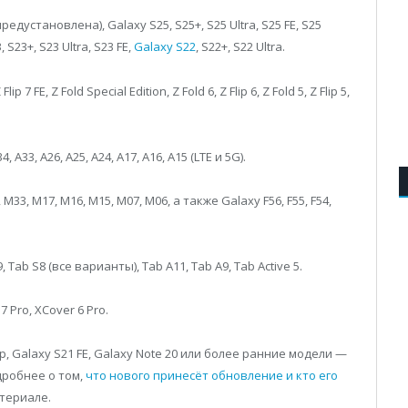
предустановлена), Galaxy S25, S25+, S25 Ultra, S25 FE, S25
, S23+, S23 Ultra, S23 FE,
Galaxy S22
, S22+, S22 Ultra.
Flip 7 FE, Z Fold Special Edition, Z Fold 6, Z Flip 6, Z Fold 5, Z Flip 5,
4, A33, A26, A25, A24, A17, A16, A15 (LTE и 5G).
M33, M17, M16, M15, M07, M06, а также Galaxy F56, F55, F54,
 Tab S8 (все варианты), Tab A11, Tab A9, Tab Active 5.
7 Pro, XCover 6 Pro.
, Galaxy S21 FE, Galaxy Note 20 или более ранние модели —
робнее о том,
что нового принесёт обновление и кто его
териале.