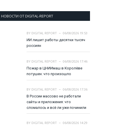
НОВОСТИ ОТ DIGITAL-REPORT
BY
DIGITAL REPORT
06/08/2026 19:53
ИИ лишит работы десятки тысяч
россиян
BY
DIGITAL REPORT
06/08/2026 17:46
Пожар в ЦНИИмаш в Королёве
потушен: что произошло
BY
DIGITAL REPORT
06/08/2026 17:36
В России массово не работали
сайты и приложения: что
сломалось и всё ли уже починили
BY
DIGITAL REPORT
06/08/2026 14:29