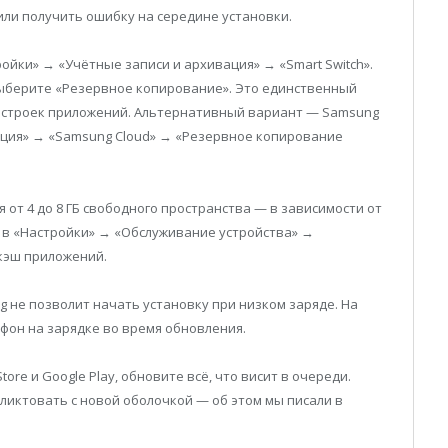
или получить ошибку на середине установки.
ойки» → «Учётные записи и архивация» → «Smart Switch».
ыберите «Резервное копирование». Это единственный
настроек приложений. Альтернативный вариант — Samsung
ация» → «Samsung Cloud» → «Резервное копирование
 от 4 до 8 ГБ свободного пространства — в зависимости от
 в «Настройки» → «Обслуживание устройства» →
кэш приложений.
 не позволит начать установку при низком заряде. На
фон на зарядке во время обновления.
ore и Google Play, обновите всё, что висит в очереди.
иктовать с новой оболочкой — об этом мы писали в