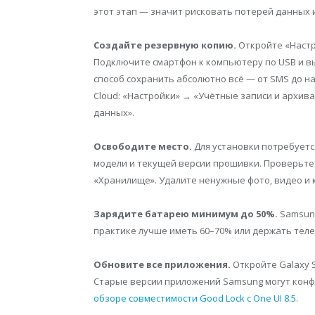
этот этап — значит рисковать потерей данных 
Создайте резервную копию.
Откройте «Настр
Подключите смартфон к компьютеру по USB и в
способ сохранить абсолютно всё — от SMS до 
Cloud: «Настройки» → «Учётные записи и архив
данных».
Освободите место.
Для установки потребуется
модели и текущей версии прошивки. Проверьте
«Хранилище». Удалите ненужные фото, видео и 
Зарядите батарею минимум до 50%.
Samsung
практике лучше иметь 60–70% или держать теле
Обновите все приложения.
Откройте Galaxy St
Старые версии приложений Samsung могут конфл
обзоре совместимости Good Lock с One UI 8.5
.