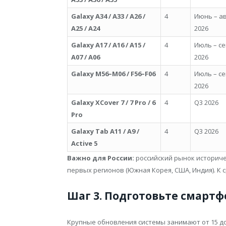
Galaxy A34 / A33 / A26 /
4
Июнь – ав
A25 / A24
2026
Galaxy A17 / A16 / A15 /
4
Июль – с
A07 / A06
2026
Galaxy M56–M06 / F56–F06
4
Июль – с
2026
Galaxy XCover 7 / 7 Pro / 6
4
Q3 2026
Pro
Galaxy Tab A11 / A9 /
4
Q3 2026
Active 5
Важно для России:
российский рынок историче
первых регионов (Южная Корея, США, Индия). К 
Шаг 3. Подготовьте смарт
Крупные обновления системы занимают от 15 до