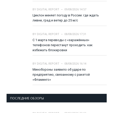
BY
DIGITAL REPORT
09/08/2026 14:57
Циклон меняет погоду в России: где ждать
ливни, град и ветер до 25 м/с
BY
DIGITAL REPORT
08/08/2026 17:31
С 1 марта переводы с «заражённых»
телефонов перестанут проходить: как
избежать блокировки
BY
DIGITAL REPORT
08/08/2026 16:14
Минобороны заявило об ударе по
предприятию, связанному с ракетой
«Фламинго»
ПОСЛЕДНИЕ ОБЗОРЫ