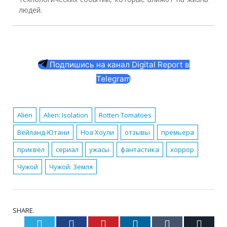
людей.
Подпишись на канал Digital Report в
Telegram
Alien
Alien: Isolation
Rotten Tomatoes
Вейланд-Ютани
Ноа Хоули
отзывы
премьера
приквел
сериал
ужасы
фантастика
хоррор
Чужой
Чужой: Земля
SHARE.
Twitter
Facebook
Pinterest
LinkedIn
Tumblr
Email