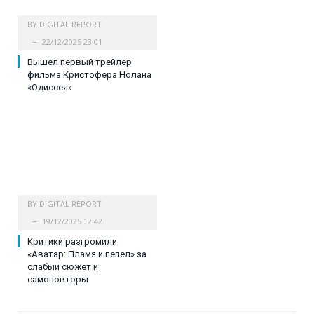
BY
DIGITAL REPORT
22/12/2025 23:01
Вышел первый трейлер
фильма Кристофера Нолана
«Одиссея»
BY
DIGITAL REPORT
19/12/2025 12:42
Критики разгромили
«Аватар: Пламя и пепел» за
слабый сюжет и
самоповторы