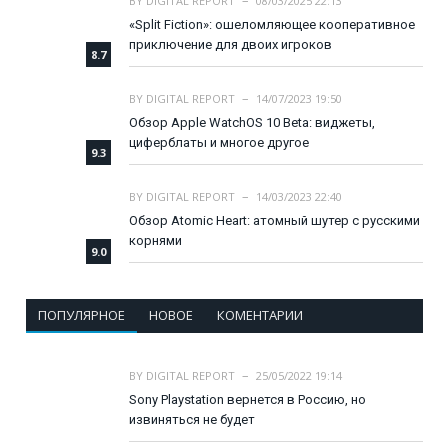
BY
DIGITAL REPORT
08/03/2025 22:13
«Split Fiction»: ошеломляющее кооперативное
приключение для двоих игроков
8.7
BY
DIGITAL REPORT
14/07/2023 19:50
Обзор Apple WatchOS 10 Beta: виджеты,
циферблаты и многое другое
9.3
BY
DIGITAL REPORT
14/03/2023 22:40
Обзор Atomic Heart: атомный шутер с русскими
корнями
9.0
ПОПУЛЯРНОЕ
НОВОЕ
КОМЕНТАРИИ
BY
DIGITAL REPORT
25/05/2022 19:14
Sony Playstation вернется в Россию, но
извиняться не будет