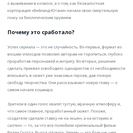
о выживании в космосе, а о том, как безжалостная
корпорация «Вейланд-Ютани» начала свою смертельную
гонку за биологическим оружием.
Почему это сработало?
Успех сериала — это не случайность. Во-первых, формат из
восьми эпизодов позволил авторам не торопиться, глубоко
проработав персонажей и интригу. Во-вторых, решение
сделать приквел освободило сценаристов от необходимости
вписывать в сюжет уже знакомых героев, дав полную
свободу творчества. Они рассказывают новую главу — о
самом начале кошмара.
Зрители в один голос хвалят густую, мрачную атмосферу и,
что самое главное, проработанный сюжет. Похоже,
создатели сделали ставку не на экшен, а на историю и
саспенс — то, за что все полюбили оригинальный фильм
Ридли Скотта. Выход «Чужого: Земля» — это больше, чем