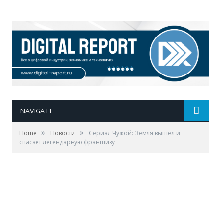
NAVIGATE
»
»
Home
Новости
Сериал Чужой: Земля вышел и
спасает легендарную франшизу