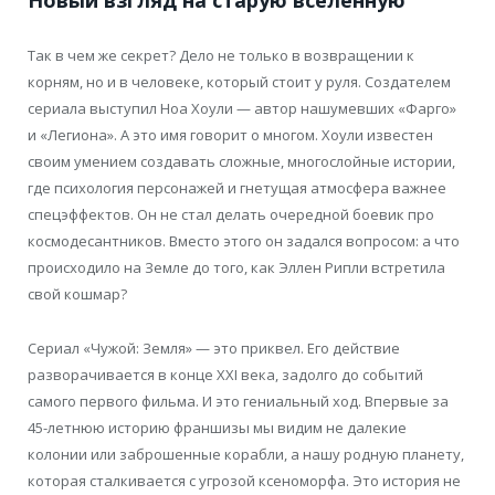
Новый взгляд на старую вселенную
Так в чем же секрет? Дело не только в возвращении к
корням, но и в человеке, который стоит у руля. Создателем
сериала выступил Ноа Хоули — автор нашумевших «Фарго»
и «Легиона». А это имя говорит о многом. Хоули известен
своим умением создавать сложные, многослойные истории,
где психология персонажей и гнетущая атмосфера важнее
спецэффектов. Он не стал делать очередной боевик про
космодесантников. Вместо этого он задался вопросом: а что
происходило на Земле до того, как Эллен Рипли встретила
свой кошмар?
Сериал «Чужой: Земля» — это приквел. Его действие
разворачивается в конце XXI века, задолго до событий
самого первого фильма. И это гениальный ход. Впервые за
45-летнюю историю франшизы мы видим не далекие
колонии или заброшенные корабли, а нашу родную планету,
которая сталкивается с угрозой ксеноморфа. Это история не