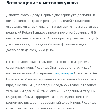
Возвращение к истокам ужаса
Давайте сразу к делу. Первые две серии уже доступны в
онлайн-кинотеатрах, и реакция зрителей и критиков
оказалась ошеломительной. На авторитетном агрегаторе
рецензий Rotten Tomatoes проект получил безумные 93%
положительных отзывов. Это не просто успех, это триумф.
Для сравнения, последние фильмы франшизы едва
дотягивали до средних оценок.
Но что самое показательное — это то, с чем зрители
сравнивают новый сериал. Они называют его лучшей
частью вселенной со времен…
видеоигры
Alien: Isolation
.
Позвольте объяснить, почему это так важно. Именно эта
игра, а не фильмы, в последние годы считалась эталоном
того, каким должен быть «Чужой» — медленным, тягучим,
клаустрофобным хоррором, где один-единственный
ксеноморф внушает первобытный ужас. И новый сериал,
судя по всему, пошел именно по этому пути.