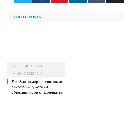
RELATED
POSTS
BY
DIGITAL REPORT
29/12/2025 15:10
Джеймс Кэмерон разгромил
сиквелы «Чужого» и
объяснил провал франшизы