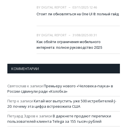
BY
DIGITAL REPORT
03/11/2025 12:46
Стоит ли обновляться на One UI 8: полный гайд
BY
DIGITAL REPORT
31/08/2025 00:31
Как обойти ограничения мобильного
интернета: полное руководство 2025
КОММЕНТАРИИ
Святослав
к записи
Премьеру нового «Человека-паука» в
России сдвинули ради «Колобка»
Петр
к записи
Китай мог выпустить уже 500 истребителей J-
20: почему эта цифра встревожила США
Петуард Эдров
к записи
В даркнете продают переписки
пользователей клиента Telega за 155 тысяч рублей