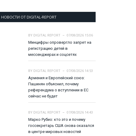
НОВОСТИ ОТ DIGITAL-REPORT
BY
DIGITAL REPORT
07/08/2026 15:06
Минцифры опровергло запрет на
регистрацию детей в
мессенджерах и соцсетях
BY
DIGITAL REPORT
07/08/2026 14:53
Армения и Европейский союз:
Пашинян объяснил, почему
референдума о вступлении в ЕС
сейчас не будет
BY
DIGITAL REPORT
07/08/2026 14:43
Марко Рубио: кто это и почему
госсекретарь США снова оказался
в центре мировых новостей