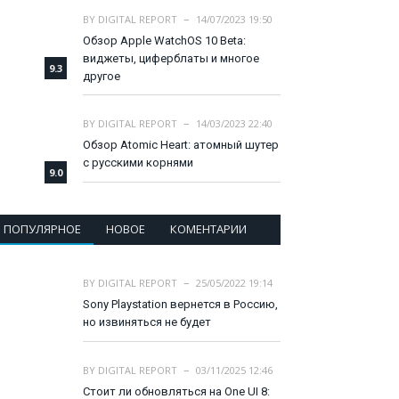
BY
DIGITAL REPORT
14/07/2023 19:50
Обзор Apple WatchOS 10 Beta:
виджеты, циферблаты и многое
9.3
другое
BY
DIGITAL REPORT
14/03/2023 22:40
Обзор Atomic Heart: атомный шутер
с русскими корнями
9.0
ПОПУЛЯРНОЕ
НОВОЕ
КОМЕНТАРИИ
BY
DIGITAL REPORT
25/05/2022 19:14
Sony Playstation вернется в Россию,
но извиняться не будет
BY
DIGITAL REPORT
03/11/2025 12:46
Стоит ли обновляться на One UI 8: