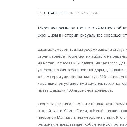
BY
DIGITAL REPORT
ON
19/12/2025 12:42
Мировая премьера третьего «Аватара» обна
франшизы в истории: визуальное совершенст
Джеймс Кэмерон, годами удерживавший статус «
своей карьере. После снятия эмбарго на реценз
на Rotten Tomatoes и 61 баллом на Metacritic. Д
успехом, но для вселенной Пандоры, где планка
фильм серии удерживал планку в 81%, а сиквел 
«франшизной усталости» и самоповторах, кото
превышающий 400 миллионов долларов.
Сюжетная линия «Пламени и пепла» разворачива
второй части. Семья Салли, всё ещё оплакиваю
племенем Мангкван, или «людьми пепла». Это а
регионах и представляет собой полную против