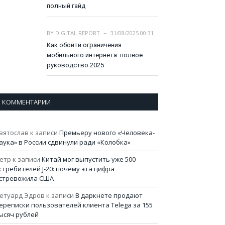
полный гайд
BY
DIGITAL REPORT
31/08/2025 00:31
Как обойти ограничения
мобильного интернета: полное
руководство 2025
КОММЕНТАРИИ
вятослав
к записи
Премьеру нового «Человека-
аука» в России сдвинули ради «Колобка»
етр
к записи
Китай мог выпустить уже 500
стребителей J-20: почему эта цифра
стревожила США
етуард Эдров
к записи
В даркнете продают
ереписки пользователей клиента Telega за 155
ысяч рублей