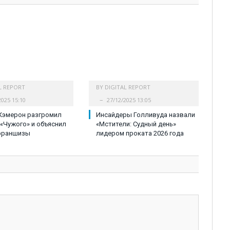
L REPORT
BY
DIGITAL REPORT
2025 15:10
27/12/2025 13:05
Кэмерон разгромил
Инсайдеры Голливуда назвали
«Чужого» и объяснил
«Мстители: Судный день»
франшизы
лидером проката 2026 года