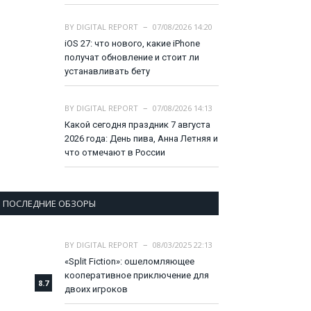
BY
DIGITAL REPORT
07/08/2026 14:20
iOS 27: что нового, какие iPhone
получат обновление и стоит ли
устанавливать бету
BY
DIGITAL REPORT
07/08/2026 14:13
Какой сегодня праздник 7 августа
2026 года: День пива, Анна Летняя и
что отмечают в России
ПОСЛЕДНИЕ ОБЗОРЫ
BY
DIGITAL REPORT
08/03/2025 22:13
«Split Fiction»: ошеломляющее
кооперативное приключение для
8.7
двоих игроков