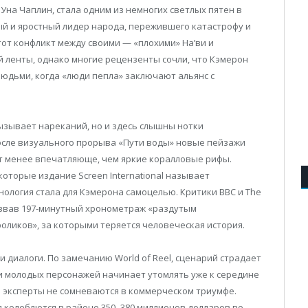
Уна Чаплин, стала одним из немногих светлых пятен в
ый и яростный лидер народа, пережившего катастрофу и
от конфликт между своими — «плохими» На’ви и
 ленты, однако многие рецензенты сочли, что Кэмерон
людьми, когда «люди пепла» заключают альянс с
ызывает нареканий, но и здесь слышны нотки
после визуального прорыва «Пути воды» новые пейзажи
ят менее впечатляюще, чем яркие коралловые рифы.
оторые издание Screen International называет
нология стала для Кэмерона самоцелью. Критики BBC и The
назвав 197-минутный хронометраж «раздутым
оликов», за которыми теряется человеческая история.
 диалоги. По замечанию World of Reel, сценарий страдает
и молодых персонажей начинает утомлять уже к середине
се эксперты не сомневаются в коммерческом триумфе.
 колеблются в районе 350–380 миллионов долларов во