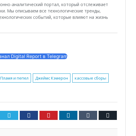
ционно-аналитический портал, который отслеживает
ки. Мы описываем все технологические тренды,
ехнологических событий, которые влияют на жизнь
ал Digital Report в Telegram
 Пламя и пепел
Джеймс Кэмерон
кассовые сборы
Twitter
Facebook
Pinterest
LinkedIn
Tumblr
Email