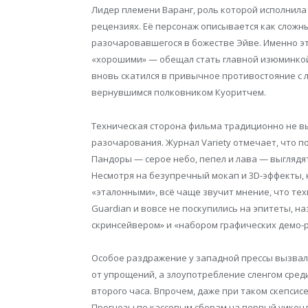
Лидер племени Варанг, роль которой исполнила 
рецензиях. Её персонаж описывается как сложн
разочаровавшегося в божестве Эйве. Именно эт
«хорошими» — обещал стать главной изюминкой
вновь скатился в привычное противостояние с 
вернувшимся полковником Куоритчем.
Техническая сторона фильма традиционно не в
разочарования. Журнал Variety отмечает, что 
Пандоры — серое небо, пепел и лава — выгляд
Несмотря на безупречный мокап и 3D-эффекты, к
«эталонными», всё чаще звучит мнение, что тех
Guardian и вовсе не поскупились на эпитеты, 
скринсейвером» и «набором графических демо-р
Особое раздражение у западной прессы вызвали
от упрощений, а злоупотребление сленгом сред
второго часа. Впрочем, даже при таком скепси
Прогнозы по кассовым сборам на первый уикенд