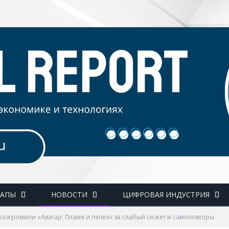
ТАПЫ
НОВОСТИ
ЦИФРОВАЯ ИНДУСТРИЯ
разгромили «Аватар: Пламя и пепел» за слабый сюжет и самоповторы