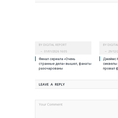
BY
DIGITAL REPORT
BY
DIGITA
01/01/2026 16:05
29/12/
Финал сериала «Очень
Джеймс 
странные дела» вышел, фанаты
сиквелы 
разочарованы
провал 
LEAVE A REPLY