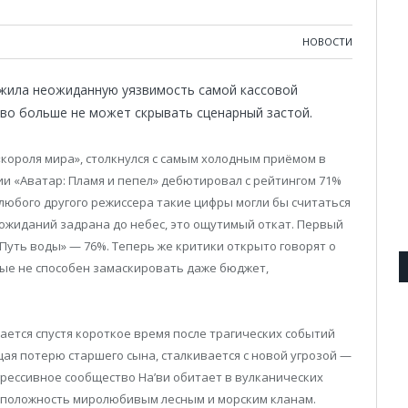
НОВОСТИ
жила неожиданную уязвимость самой кассовой
во больше не может скрывать сценарный застой.
короля мира», столкнулся с самым холодным приёмом в
ии «Аватар: Пламя и пепел» дебютировал с рейтингом 71%
ля любого другого режиссера такие цифры могли бы считаться
 ожиданий задрана до небес, это ощутимый откат. Первый
«Путь воды» — 76%. Теперь же критики открыто говорят о
рые не способен замаскировать даже бюджет,
ется спустя короткое время после трагических событий
щая потерю старшего сына, сталкивается с новой угрозой —
грессивное сообщество На’ви обитает в вулканических
оположность миролюбивым лесным и морским кланам.