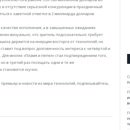
у и отсутствие серьезной конкуренции в праздничный
иться к заветной отметке в 2 миллиарда долларов.
 качестве исполнения, а в завышенных ожиданиях.
енен визуально, что зритель подсознательно требует
ншиза держится на инерции восторга от технологий, но
ставит под вопрос долговечность интереса к четвёртой и
. Для многих «Пламя и пепел» стал подтверждением того,
 но в третий раз посещать одни и те же
 становится скучно.
С
п
 премьер и новости из мира технологий, подписывайтесь
П
и
в
П
п
т