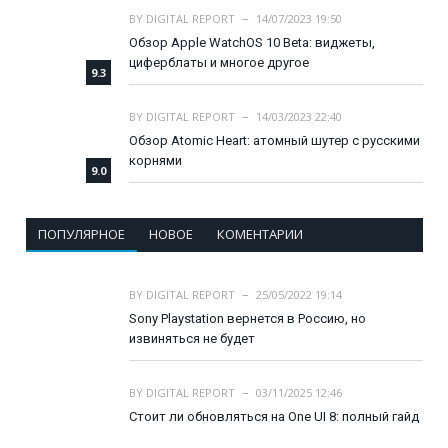
BY
DIGITAL REPORT
14/07/2023 19:50
Обзор Apple WatchOS 10 Beta: виджеты,
циферблаты и многое другое
9.3
BY
DIGITAL REPORT
14/03/2023 22:40
Обзор Atomic Heart: атомный шутер с русскими
корнями
9.0
ПОПУЛЯРНОЕ
НОВОЕ
КОМЕНТАРИИ
BY
DIGITAL REPORT
25/05/2022 19:14
Sony Playstation вернется в Россию, но
извиняться не будет
BY
DIGITAL REPORT
03/11/2025 12:46
Стоит ли обновляться на One UI 8: полный гайд