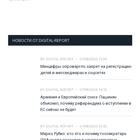
НОВОСТИ ОТ DIGITAL-REPORT
BY
DIGITAL REPORT
07/08/2026 15:06
Минцифры опровергло запрет на регистрацию
детей в мессенджерах и соцсетях
BY
DIGITAL REPORT
07/08/2026 14:53
Армения и Европейский союз: Пашинян
объяснил, почему референдума о вступлении в
ЕС сейчас не будет
BY
DIGITAL REPORT
07/08/2026 14:43
Марко Рубио: кто это и почему госсекретарь
США снова оказался в центре мировых