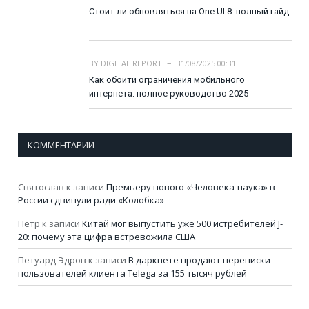
Стоит ли обновляться на One UI 8: полный гайд
BY
DIGITAL REPORT
31/08/2025 00:31
Как обойти ограничения мобильного
интернета: полное руководство 2025
КОММЕНТАРИИ
Святослав
к записи
Премьеру нового «Человека-паука» в
России сдвинули ради «Колобка»
Петр
к записи
Китай мог выпустить уже 500 истребителей J-
20: почему эта цифра встревожила США
Петуард Эдров
к записи
В даркнете продают переписки
пользователей клиента Telega за 155 тысяч рублей