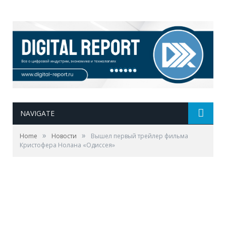
NAVIGATE
»
»
Home
Новости
Вышел первый трейлер фильма
Кристофера Нолана «Одиссея»