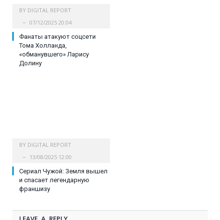
BY
DIGITAL REPORT
07/12/2025 20:04
Фанаты атакуют соцсети
Тома Холланда,
«обманувшего» Ларису
Долину
BY
DIGITAL REPORT
13/08/2025 12:00
Сериал Чужой: Земля вышел
и спасает легендарную
франшизу
LEAVE A REPLY