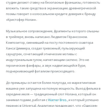
студии делают ставку на безопасные франшизы, готовность
вложить такие средства в экранизацию древнегреческой
поэмы говорит о колоссальном кредите доверия к бренду
«Кристофер Нолан».
Музыкальное сопровождение, фрагменты которого слышны
в трейлере, вновь написано Людвигом Гёранссоном.
Композитор, сменивший на посту постоянного соавтора
Ханса Циммера, создал тревожный, пульсирующий
саундтрек, сочетающий этнические мотивы с
индустриальным гулом, нагнетающим саспенс. Это не
героические фанфары, а звук надвигающейся бури,
подчеркивающий фатализм происходящего.
До премьеры остается более полугода, но маркетинговая
машина уже запущена на полную мощность. Выход фильма в
середине июля — традиционный слот Нолана, который он
занимал годами, работая с
Warner Bros.
, и который успешно
перенес в Universal. Аналитики предрекают, что «Одиссея»