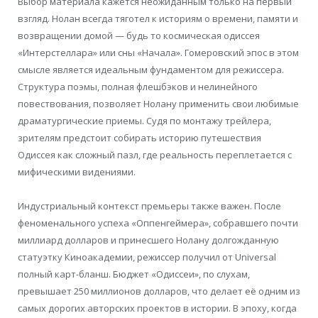
Выбор материала кажется неожиданным только на первый
взгляд. Нолан всегда тяготел к историям о времени, памяти и
возвращении домой — будь то космическая одиссея
«Интерстеллара» или сны «Начала». Гомеровский эпос в этом
смысле является идеальным фундаментом для режиссера.
Структура поэмы, полная флешбэков и нелинейного
повествования, позволяет Нолану применить свои любимые
драматургические приемы. Судя по монтажу трейлера,
зрителям предстоит собирать историю путешествия
Одиссея как сложный пазл, где реальность переплетается с
мифическими видениями.
Индустриальный контекст премьеры также важен. После
феноменального успеха «Оппенгеймера», собравшего почти
миллиард долларов и принесшего Нолану долгожданную
статуэтку Киноакадемии, режиссер получил от Universal
полный карт-бланш. Бюджет «Одиссеи», по слухам,
превышает 250 миллионов долларов, что делает её одним из
самых дорогих авторских проектов в истории. В эпоху, когда