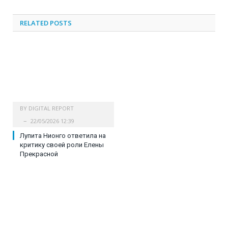
RELATED
POSTS
BY
DIGITAL REPORT
22/05/2026 12:39
Лупита Нионго ответила на
критику своей роли Елены
Прекрасной