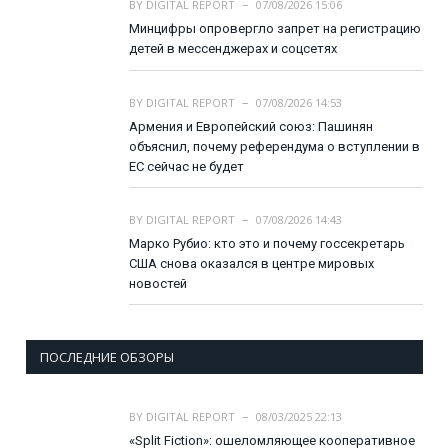
BY
DIGITAL REPORT
07/08/2026 15:06
Минцифры опровергло запрет на регистрацию
детей в мессенджерах и соцсетях
BY
DIGITAL REPORT
07/08/2026 14:53
Армения и Европейский союз: Пашинян
объяснил, почему референдума о вступлении в
ЕС сейчас не будет
BY
DIGITAL REPORT
07/08/2026 14:43
Марко Рубио: кто это и почему госсекретарь
США снова оказался в центре мировых
новостей
ПОСЛЕДНИЕ ОБЗОРЫ
BY
DIGITAL REPORT
08/03/2025 22:13
«Split Fiction»: ошеломляющее кооперативное