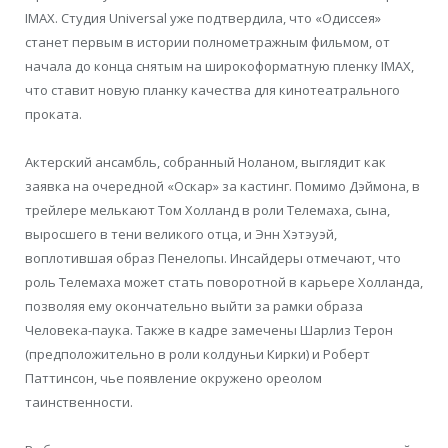
IMAX. Студия Universal уже подтвердила, что «Одиссея»
станет первым в истории полнометражным фильмом, от
начала до конца снятым на широкоформатную пленку IMAX,
что ставит новую планку качества для кинотеатрального
проката.
Актерский ансамбль, собранный Ноланом, выглядит как
заявка на очередной «Оскар» за кастинг. Помимо Дэймона, в
трейлере мелькают Том Холланд в роли Телемаха, сына,
выросшего в тени великого отца, и Энн Хэтэуэй,
воплотившая образ Пенелопы. Инсайдеры отмечают, что
роль Телемаха может стать поворотной в карьере Холланда,
позволяя ему окончательно выйти за рамки образа
Человека-паука. Также в кадре замечены Шарлиз Терон
(предположительно в роли колдуньи Кирки) и Роберт
Паттинсон, чье появление окружено ореолом
таинственности.