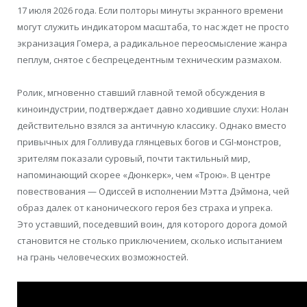
17 июля 2026 года. Если полторы минуты экранного времени
могут служить индикатором масштаба, то нас ждет не просто
экранизация Гомера, а радикальное переосмысление жанра
пеплум, снятое с беспрецедентным техническим размахом.
Ролик, мгновенно ставший главной темой обсуждения в
киноиндустрии, подтверждает давно ходившие слухи: Нолан
действительно взялся за античную классику. Однако вместо
привычных для Голливуда глянцевых богов и CGI-монстров,
зрителям показали суровый, почти тактильный мир,
напоминающий скорее «Дюнкерк», чем «Трою». В центре
повествования — Одиссей в исполнении Мэтта Дэймона, чей
образ далек от канонического героя без страха и упрека.
Это уставший, поседевший воин, для которого дорога домой
становится не столько приключением, сколько испытанием
на грань человеческих возможностей.