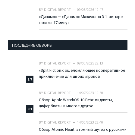
BY
DIGITAL REPORT
09/08/2026 19:47
«Динамо» — «Динамо» Махачкала 3:1: четыре
гола за 17 минут
ПОСЛЕДНИЕ ОБЗОРЫ
BY
DIGITAL REPORT
08/03/2025 22:13
«Split Fiction»: ошеломляющее кооперативное
приключение для двоих игроков
8.7
BY
DIGITAL REPORT
14/07/2023 19:50
Обзор Apple WatchOS 10 Beta: виджеты,
циферблаты и многое другое
9.3
BY
DIGITAL REPORT
14/03/2023 22:40
Обзор Atomic Heart: атомный шутер с русскими