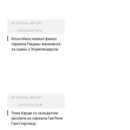
BY
DIGITAL REPORT
23/05/2026 14:54
Илон Маск назвал финал
сериала Пацаны жалким из-
за сцены с Хоумлендером
BY
DIGITAL REPORT
22/05/2026 13:48
Тома Харди со скандалом
уволили из сериала Гая Ричи
Гангстерленд