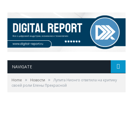
NAVIGATE
»
»
Home
Новости
Лупита Нионго ответила на критику
своей роли Елены Прекрасной