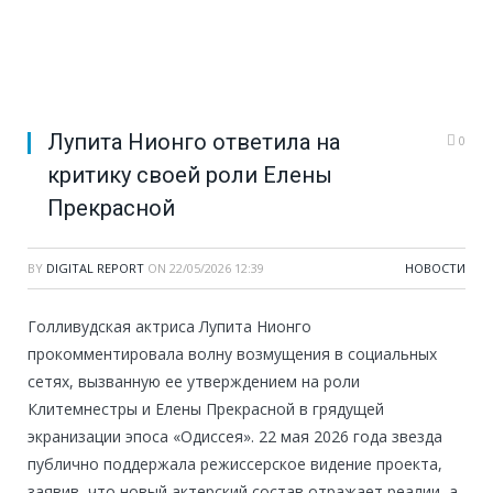
Лупита Нионго ответила на
0
критику своей роли Елены
Прекрасной
BY
DIGITAL REPORT
ON
22/05/2026 12:39
НОВОСТИ
Голливудская актриса Лупита Нионго
прокомментировала волну возмущения в социальных
сетях, вызванную ее утверждением на роли
Клитемнестры и Елены Прекрасной в грядущей
экранизации эпоса «Одиссея». 22 мая 2026 года звезда
публично поддержала режиссерское видение проекта,
заявив, что новый актерский состав отражает реалии, а