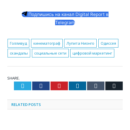
Подпишись на канал Digital Report в
Telegram
Голливуд
кинематограф
Лупита Нионго
Одиссея
скандалы
социальные сети
цифровой маркетинг
SHARE.
Twitter
Facebook
Pinterest
LinkedIn
Tumblr
Email
RELATED
POSTS