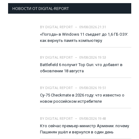
НОВОСТИ ОТ DIGITAL-REPORT
BY
DIGITAL REPORT
09/08/2026 21:31
«Погода» в Windows 11 съедает до 1,6 ГБ ОЗУ:
как вернуть память компьютеру
BY
DIGITAL REPORT
09/08/2026 19:53
Battlefield 6 получит Top Gun: что добавят в
обновлении 18 августа
BY
DIGITAL REPORT
09/08/2026 19:51
Су-75 Checkmate в 2026 году: что известно о
новом российском истребителе
BY
DIGITAL REPORT
09/08/2026 19:48
Кто сейчас премьер-министр Армении: почему
Пашинян ушёл и вернулся в один день