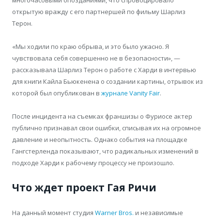
открытую вражду с его партнершей по фильму Шарлиз
Терон.
«Мы ходили по краю обрыва, и это было ужасно. Я
чувствовала себя совершенно не в безопасности», —
рассказывала Шарлиз Терон о работе с Харди в интервью
для книги Кайла Бьюкенена о создании картины, отрывок из
которой был опубликован в
журнале Vanity Fair
.
После инцидента на съемках франшизы о Фуриосе актер
публично признавал свои ошибки, списывая их на огромное
давление и неопытность. Однако события на площадке
Гангстерленда показывают, что радикальных изменений в
подходе Харди к рабочему процессу не произошло.
Что ждет проект Гая Ричи
На данный момент студия
Warner Bros.
и независимые