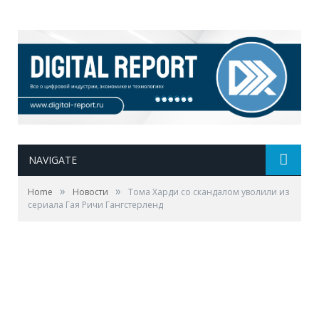
NAVIGATE
»
»
Home
Новости
Тома Харди со скандалом уволили из
сериала Гая Ричи Гангстерленд