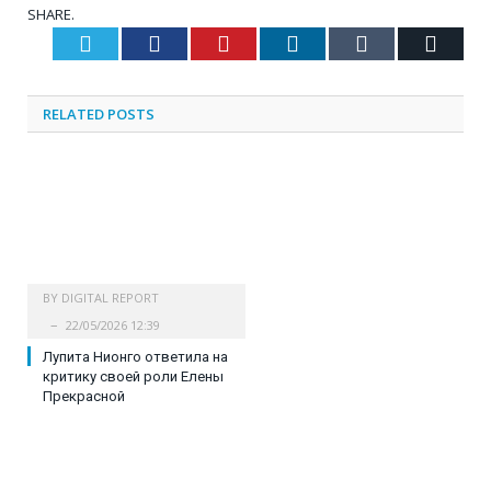
SHARE.
Twitter
Facebook
Pinterest
LinkedIn
Tumblr
Email
RELATED
POSTS
BY
DIGITAL REPORT
22/05/2026 12:39
Лупита Нионго ответила на
критику своей роли Елены
Прекрасной