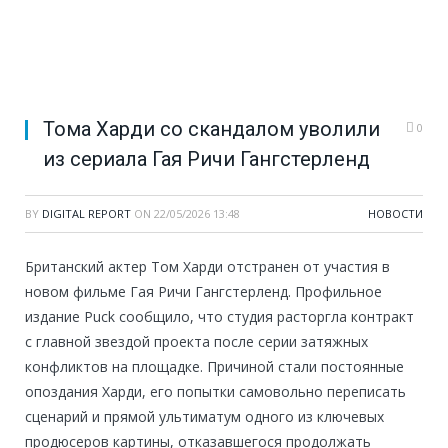
Тома Харди со скандалом уволили
0
из сериала Гая Ричи Гангстерленд
BY
DIGITAL REPORT
ON
22/05/2026 13:48
НОВОСТИ
Британский актер Том Харди отстранен от участия в
новом фильме Гая Ричи Гангстерленд. Профильное
издание Puck сообщило, что студия расторгла контракт
с главной звездой проекта после серии затяжных
конфликтов на площадке. Причиной стали постоянные
опоздания Харди, его попытки самовольно переписать
сценарий и прямой ультиматум одного из ключевых
продюсеров картины, отказавшегося продолжать