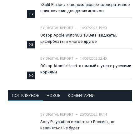
«Split Fiction»: ошеломляющее кооперативное
приключение для двоих игроков
8.7
BY
DIGITAL REPORT
14/07/2023 19:50
Обзор Apple WatchOS 10 Beta: виджеты,
циферблаты и многое другое
9.3
BY
DIGITAL REPORT
14/03/2023 22:40
Обзор Atomic Heart: атомный шутер с русскими
корнями
9.0
ПОПУЛЯРНОЕ
НОВОЕ
КОМЕНТАРИИ
BY
DIGITAL REPORT
25/05/2022 19:14
Sony Playstation вернется в Россию, но
извиняться не будет