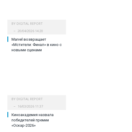
BY
DIGITAL REPORT
20/04/2026 14:20
Marvel возвращает
«Мстители: Финал» в кино с
новыми сценами
BY
DIGITAL REPORT
16/03/2026 11:37
Киноакадемия назвала
победителей премии
«Оскар-2026»