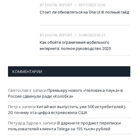
BY
DIGITAL REPORT
03/11/2025 12:46
Стоит ли обновляться на One UI 8: полный гайд
BY
DIGITAL REPORT
31/08/2025 00:31
Как обойти ограничения мобильного
интернета: полное руководство 2025
КОММЕНТАРИИ
Святослав
к записи
Премьеру нового «Человека-паука» в
России сдвинули ради «Колобка»
Петр
к записи
Китай мог выпустить уже 500 истребителей J-
20: почему эта цифра встревожила США
Петуард Эдров
к записи
В даркнете продают переписки
пользователей клиента Telega за 155 тысяч рублей