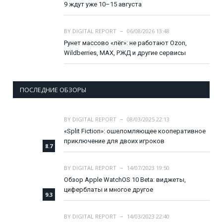
9 ждут уже 10–15 августа
BY
DIGITAL REPORT
06/08/2026 13:48
Рунет массово «лёг»: не работают Ozon,
Wildberries, MAX, РЖД и другие сервисы
ПОСЛЕДНИЕ ОБЗОРЫ
BY
DIGITAL REPORT
08/03/2025 22:13
«Split Fiction»: ошеломляющее кооперативное
приключение для двоих игроков
8.7
BY
DIGITAL REPORT
14/07/2023 19:50
Обзор Apple WatchOS 10 Beta: виджеты,
циферблаты и многое другое
9.3
BY
DIGITAL REPORT
14/03/2023 22:40