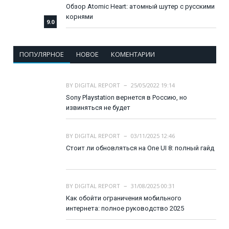
Обзор Atomic Heart: атомный шутер с русскими
корнями
9.0
ПОПУЛЯРНОЕ
НОВОЕ
КОМЕНТАРИИ
BY
DIGITAL REPORT
25/05/2022 19:14
Sony Playstation вернется в Россию, но
извиняться не будет
BY
DIGITAL REPORT
03/11/2025 12:46
Стоит ли обновляться на One UI 8: полный гайд
BY
DIGITAL REPORT
31/08/2025 00:31
Как обойти ограничения мобильного
интернета: полное руководство 2025