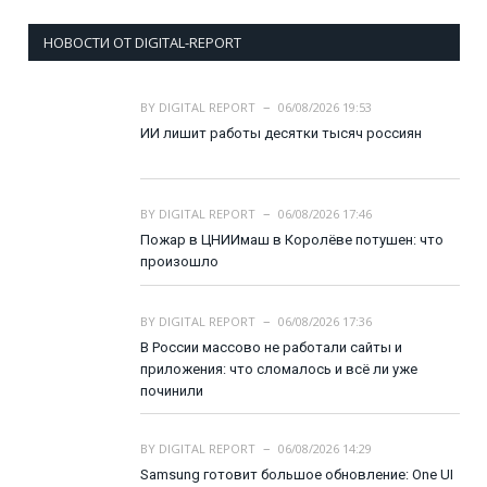
НОВОСТИ ОТ DIGITAL-REPORT
BY
DIGITAL REPORT
06/08/2026 19:53
ИИ лишит работы десятки тысяч россиян
BY
DIGITAL REPORT
06/08/2026 17:46
Пожар в ЦНИИмаш в Королёве потушен: что
произошло
BY
DIGITAL REPORT
06/08/2026 17:36
В России массово не работали сайты и
приложения: что сломалось и всё ли уже
починили
BY
DIGITAL REPORT
06/08/2026 14:29
Samsung готовит большое обновление: One UI