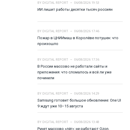
BY
DIGITAL REPORT
06/08/2026 19:53
ИИ лишит работы десятки тысяч россиян
BY
DIGITAL REPORT
06/08/2026 17:46
Пожар в ЦНИИмаш в Королёве потушен: что
произошло
BY
DIGITAL REPORT
06/08/2026 17:36
В России массово не работали сайты и
приложения: что сломалось и всё ли уже
починили
BY
DIGITAL REPORT
06/08/2026 14:29
Samsung готовит большое обновление: One UI
9 ждут уже 10–15 августа
BY
DIGITAL REPORT
06/08/2026 13:48
Рунет массово «лёг»: не работают Ozon,