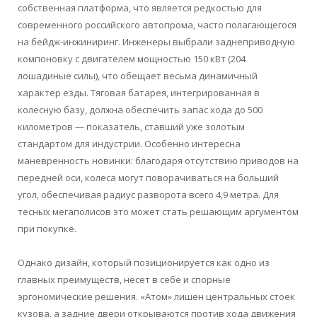
собственная платформа, что является редкостью для
современного российского автопрома, часто полагающегося
на бейдж-инжиниринг. Инженеры выбрали заднеприводную
компоновку с двигателем мощностью 150 кВт (204
лошадиные силы), что обещает весьма динамичный
характер езды. Тяговая батарея, интегрированная в
колесную базу, должна обеспечить запас хода до 500
километров — показатель, ставший уже золотым
стандартом для индустрии. Особенно интересна
маневренность новинки: благодаря отсутствию приводов на
передней оси, колеса могут поворачиваться на больший
угол, обеспечивая радиус разворота всего 4,9 метра. Для
тесных мегаполисов это может стать решающим аргументом
при покупке.
Однако дизайн, который позиционируется как одно из
главных преимуществ, несет в себе и спорные
эргономические решения. «Атом» лишен центральных стоек
кузова, а задние двери открываются против хода движения