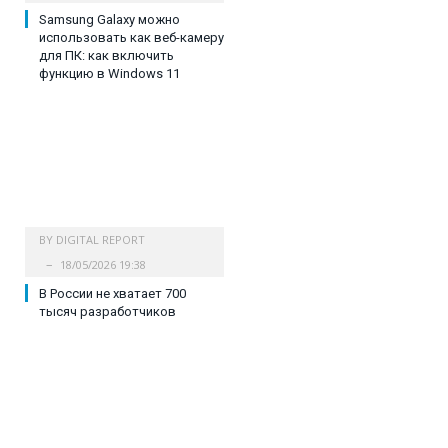
Samsung Galaxy можно
использовать как веб-камеру
для ПК: как включить
функцию в Windows 11
BY
DIGITAL REPORT
18/05/2026 19:38
В России не хватает 700
тысяч разработчиков