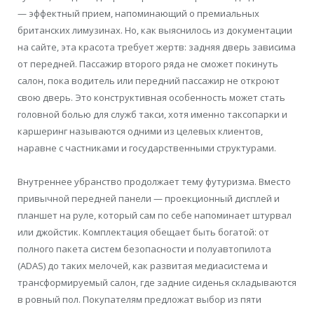
— эффектный прием, напоминающий о премиальных
британских лимузинах. Но, как выяснилось из документации
на сайте, эта красота требует жертв: задняя дверь зависима
от передней. Пассажир второго ряда не сможет покинуть
салон, пока водитель или передний пассажир не откроют
свою дверь. Это конструктивная особенность может стать
головной болью для служб такси, хотя именно таксопарки и
каршеринг называются одними из целевых клиентов,
наравне с частниками и государственными структурами.
Внутреннее убранство продолжает тему футуризма. Вместо
привычной передней панели — проекционный дисплей и
планшет на руле, который сам по себе напоминает штурвал
или джойстик. Комплектация обещает быть богатой: от
полного пакета систем безопасности и полуавтопилота
(ADAS) до таких мелочей, как развитая медиасистема и
трансформируемый салон, где задние сиденья складываются
в ровный пол. Покупателям предложат выбор из пяти