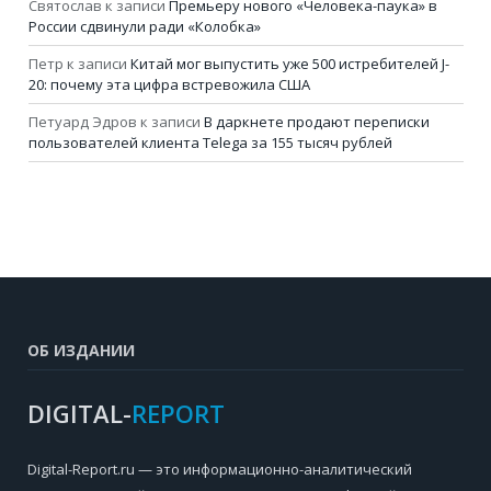
Святослав
к записи
Премьеру нового «Человека-паука» в
России сдвинули ради «Колобка»
Петр
к записи
Китай мог выпустить уже 500 истребителей J-
20: почему эта цифра встревожила США
Петуард Эдров
к записи
В даркнете продают переписки
пользователей клиента Telega за 155 тысяч рублей
ОБ ИЗДАНИИ
DIGITAL-
REPORT
Digital-Report.ru — это информационно-аналитический