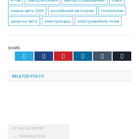
Атом
завод Москвич
импортозамещение
Кама
новые авто 2026
российский автопром
технологии
цены на авто
электрокары
электромобиль Атом
SHARE.
Twitter
Facebook
Pinterest
LinkedIn
Tumblr
Email
RELATED
POSTS
BY
DIGITAL REPORT
10/06/2026 15:00