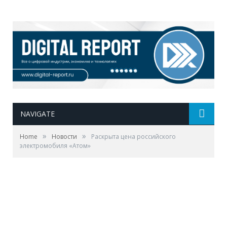
NAVIGATE
»
»
Home
Новости
Раскрыта цена российского
электромобиля «Атом»