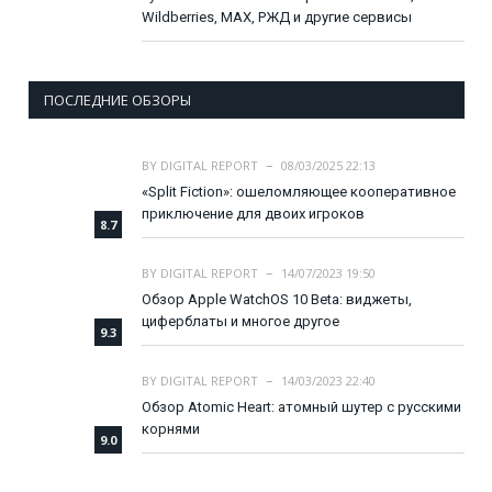
Wildberries, MAX, РЖД и другие сервисы
ПОСЛЕДНИЕ ОБЗОРЫ
BY
DIGITAL REPORT
08/03/2025 22:13
«Split Fiction»: ошеломляющее кооперативное
приключение для двоих игроков
8.7
BY
DIGITAL REPORT
14/07/2023 19:50
Обзор Apple WatchOS 10 Beta: виджеты,
циферблаты и многое другое
9.3
BY
DIGITAL REPORT
14/03/2023 22:40
Обзор Atomic Heart: атомный шутер с русскими
корнями
9.0