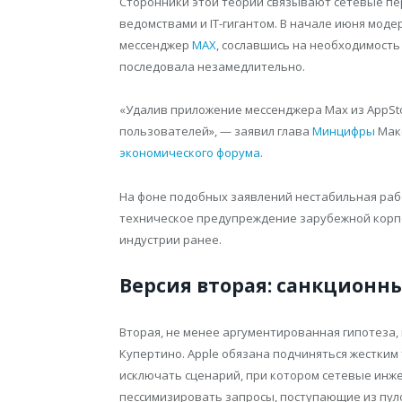
Сторонники этой теории связывают сетевые п
ведомствами и IT-гигантом. В начале июня мо
мессенджер
MAX
, сославшись на необходимост
последовала незамедлительно.
«Удалив приложение мессенджера Max из AppStor
пользователей», — заявил глава
Минцифры
Мак
экономического форума
.
На фоне подобных заявлений нестабильная раб
техническое предупреждение зарубежной корпо
индустрии ранее.
Версия вторая: санкционн
Вторая, не менее аргументированная гипотеза,
Купертино. Apple обязана подчиняться жестким
исключать сценарий, при котором сетевые инж
пессимизировать запросы, поступающие из пуло