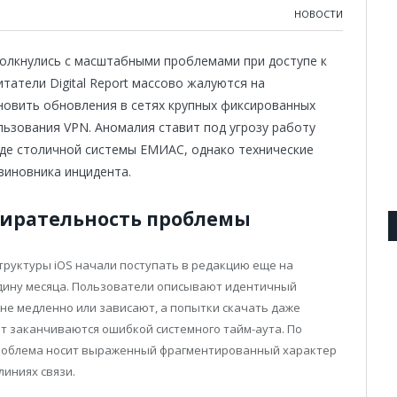
НОВОСТИ
олкнулись с масштабными проблемами при доступе к
Читатели Digital Report массово жалуются на
новить обновления в сетях крупных фиксированных
льзования VPN. Аномалия ставит под угрозу работу
оде столичной системы ЕМИАС, однако технические
виновника инцидента.
ирательность проблемы
труктуры iOS начали поступать в редакцию еще на
дину месяца. Пользователи описывают идентичный
не медленно или зависают, а попытки скачать даже
т заканчиваются ошибкой системного тайм-аута. По
роблема носит выраженный фрагментированный характер
иниях связи.