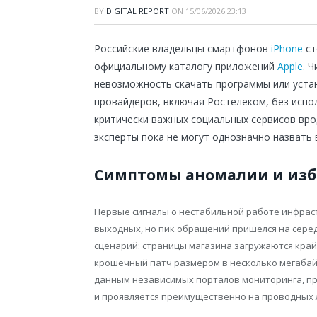
BY
DIGITAL REPORT
ON
15/06/2026 23:13
Российские владельцы смартфонов
iPhone
ст
официальному каталогу приложений
Apple
. 
невозможность скачать программы или уста
провайдеров, включая Ростелеком, без испо
критически важных социальных сервисов вр
эксперты пока не могут однозначно назвать 
Симптомы аномалии и изб
Первые сигналы о нестабильной работе инфрас
выходных, но пик обращений пришелся на сере
сценарий: страницы магазина загружаются край
крошечный патч размером в несколько мегабай
данным независимых порталов мониторинга, п
и проявляется преимущественно на проводных л