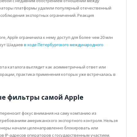
еребои с недавним обострением отношений между
дераторы платформы удалили популярный отечественный
ь соблюдения экспортных ограничений. Реакция
e, Apple ограничила к нему доступ для более чем 20 млн
сут Шадаев
в ходе Петербургского международного
ота каталога выглядит как асимметричный ответ или
рации, практика применения которых уже встречалась в
ые фильтры самой Apple
 переносит фокус внимания на саму компанию из
 требованиям американского экспортного контроля. Нельзя
енеры начали целенаправленно блокировать или
в IP-адресов операторов с государственным участием.