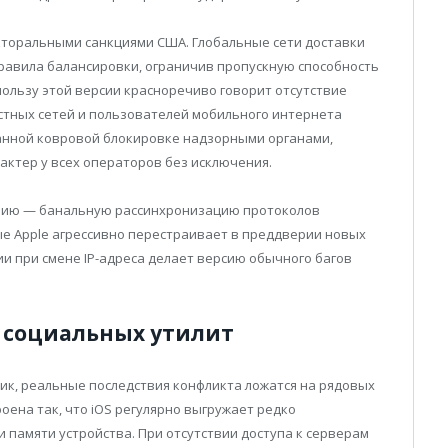
кторальными санкциями США. Глобальные сети доставки
равила балансировки, ограничив пропускную способность
пользу этой версии красноречиво говорит отсутствие
стных сетей и пользователей мобильного интернета
ванной ковровой блокировке надзорными органами,
ктер у всех операторов без исключения.
рию — банальную рассинхронизацию протоколов
рые Apple агрессивно перестраивает в преддверии новых
и при смене IP-адреса делает версию обычного багов
 социальных утилит
фик, реальные последствия конфликта ложатся на рядовых
оена так, что iOS регулярно выгружает редко
 памяти устройства. При отсутствии доступа к серверам