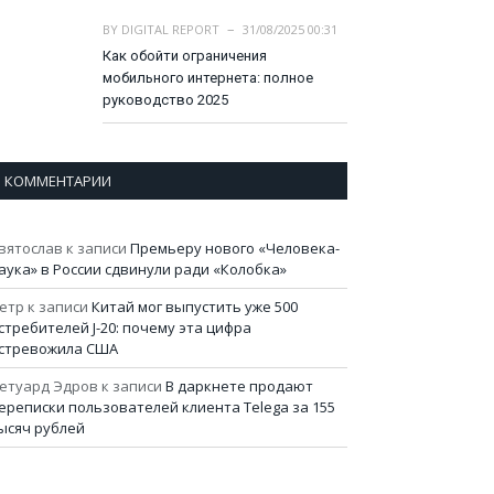
BY
DIGITAL REPORT
31/08/2025 00:31
Как обойти ограничения
мобильного интернета: полное
руководство 2025
КОММЕНТАРИИ
вятослав
к записи
Премьеру нового «Человека-
аука» в России сдвинули ради «Колобка»
етр
к записи
Китай мог выпустить уже 500
стребителей J-20: почему эта цифра
стревожила США
етуард Эдров
к записи
В даркнете продают
ереписки пользователей клиента Telega за 155
ысяч рублей