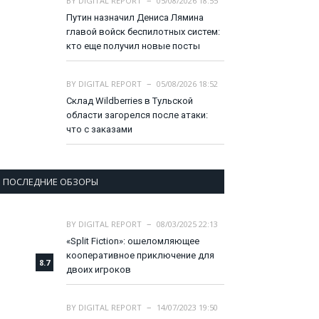
BY
DIGITAL REPORT
05/08/2026 18:55
Путин назначил Дениса Лямина
главой войск беспилотных систем:
кто еще получил новые посты
BY
DIGITAL REPORT
05/08/2026 18:52
Склад Wildberries в Тульской
области загорелся после атаки:
что с заказами
ПОСЛЕДНИЕ ОБЗОРЫ
BY
DIGITAL REPORT
08/03/2025 22:13
«Split Fiction»: ошеломляющее
кооперативное приключение для
8.7
двоих игроков
BY
DIGITAL REPORT
14/07/2023 19:50