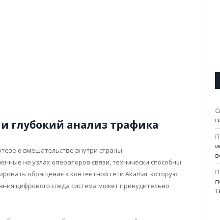
С
п
 и глубокий анализ трафика
П
и
отезе о вмешательстве внутри страны.
в
енные на узлах операторов связи, технически способны
П
ировать обращения к контентной сети Akamai, которую
п
вания цифрового следа система может принудительно
т