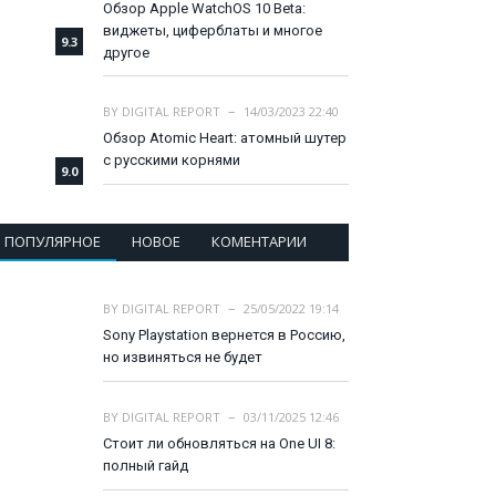
Обзор Apple WatchOS 10 Beta:
виджеты, циферблаты и многое
9.3
другое
BY
DIGITAL REPORT
14/03/2023 22:40
Обзор Atomic Heart: атомный шутер
с русскими корнями
9.0
ПОПУЛЯРНОЕ
НОВОЕ
КОМЕНТАРИИ
BY
DIGITAL REPORT
25/05/2022 19:14
Sony Playstation вернется в Россию,
но извиняться не будет
BY
DIGITAL REPORT
03/11/2025 12:46
Стоит ли обновляться на One UI 8:
полный гайд