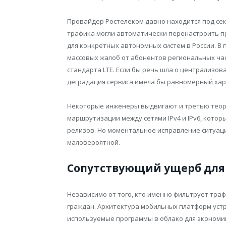
Провайдер Ростелеком давно находится под се
трафика могли автоматически перенастроить п
для конкретных автономных систем в России. В 
массовых жалоб от абонентов региональных ча
стандарта LTE. Если бы речь шла о централизо
деградация сервиса имела бы равномерный хара
Некоторые инженеры выдвигают и третью тео
маршрутизации между сетями IPv4 и IPv6, кото
релизов. Но моментальное исправление ситуаци
маловероятной.
Сопутствующий ущерб для
Независимо от того, кто именно фильтрует тра
граждан. Архитектура мобильных платформ устр
используемые программы в облако для экономии