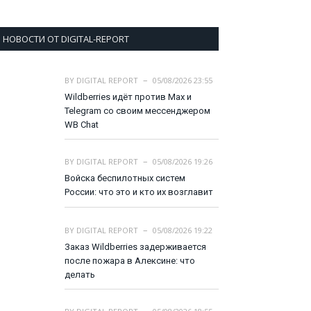
НОВОСТИ ОТ DIGITAL-REPORT
BY
DIGITAL REPORT
05/08/2026 23:55
Wildberries идёт против Max и
Telegram со своим мессенджером
WB Chat
BY
DIGITAL REPORT
05/08/2026 19:26
Войска беспилотных систем
России: что это и кто их возглавит
BY
DIGITAL REPORT
05/08/2026 19:22
Заказ Wildberries задерживается
после пожара в Алексине: что
делать