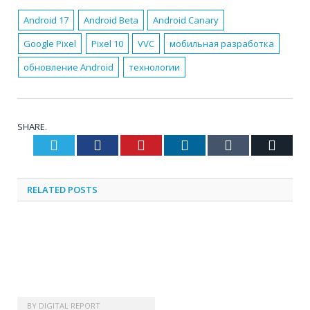
Android 17
Android Beta
Android Canary
Google Pixel
Pixel 10
VVC
мобильная разработка
обновление Android
технологии
SHARE.
Twitter
Facebook
Pinterest
LinkedIn
Tumblr
Email
RELATED
POSTS
BY
DIGITAL REPORT