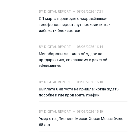
BY
DIGITAL REPORT
08/08/2026 17:31
С 1 марта переводы с «заражённых»
телефонов перестанут проходить: как
избежать блокировки
BY
DIGITAL REPORT
08/08/2026 16:14
Минобороны заявило об ударе по
предприятию, связанному с ракетой
«Фламинго»
BY
DIGITAL REPORT
08/08/2026 16:10
Выплата 8 августа не пришла: когда ждать
пособие и где проверить график
BY
DIGITAL REPORT
08/08/2026 15:19
Умер отец Лионеля Месси: Хорхе Месси было
68 лет