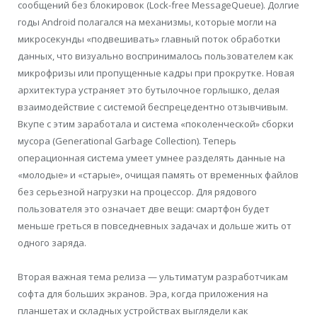
сообщений без блокировок (Lock-free MessageQueue). Долгие
годы Android полагался на механизмы, которые могли на
микросекунды «подвешивать» главный поток обработки
данных, что визуально воспринималось пользователем как
микрофризы или пропущенные кадры при прокрутке. Новая
архитектура устраняет это бутылочное горлышко, делая
взаимодействие с системой беспрецедентно отзывчивым.
Вкупе с этим заработала и система «поколенческой» сборки
мусора (Generational Garbage Collection). Теперь
операционная система умеет умнее разделять данные на
«молодые» и «старые», очищая память от временных файлов
без серьезной нагрузки на процессор. Для рядового
пользователя это означает две вещи: смартфон будет
меньше греться в повседневных задачах и дольше жить от
одного заряда.
Вторая важная тема релиза — ультиматум разработчикам
софта для больших экранов. Эра, когда приложения на
планшетах и складных устройствах выглядели как