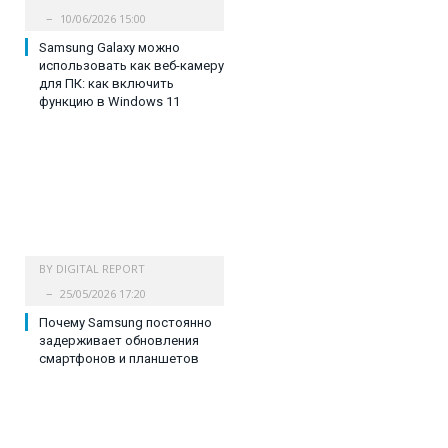
10/06/2026 15:00
Samsung Galaxy можно
использовать как веб-камеру
для ПК: как включить
функцию в Windows 11
BY
DIGITAL REPORT
25/05/2026 17:20
Почему Samsung постоянно
задерживает обновления
смартфонов и планшетов