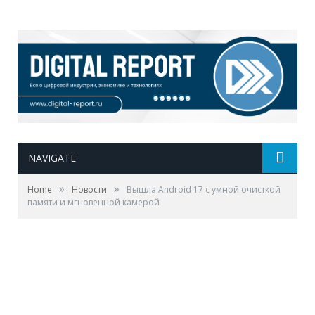
NAVIGATE
»
»
Home
Новости
Вышла Android 17 с умной очисткой
памяти и мгновенной камерой