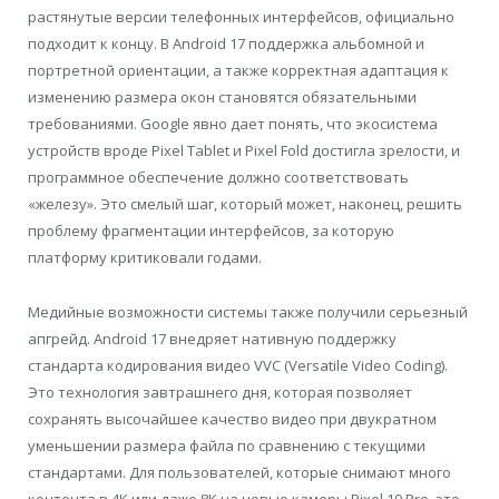
растянутые версии телефонных интерфейсов, официально
подходит к концу. В Android 17 поддержка альбомной и
портретной ориентации, а также корректная адаптация к
изменению размера окон становятся обязательными
требованиями. Google явно дает понять, что экосистема
устройств вроде Pixel Tablet и Pixel Fold достигла зрелости, и
программное обеспечение должно соответствовать
«железу». Это смелый шаг, который может, наконец, решить
проблему фрагментации интерфейсов, за которую
платформу критиковали годами.
Медийные возможности системы также получили серьезный
апгрейд. Android 17 внедряет нативную поддержку
стандарта кодирования видео VVC (Versatile Video Coding).
Это технология завтрашнего дня, которая позволяет
сохранять высочайшее качество видео при двукратном
уменьшении размера файла по сравнению с текущими
стандартами. Для пользователей, которые снимают много
контента в 4K или даже 8K на новые камеры Pixel 10 Pro, это