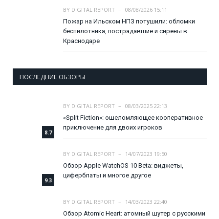
BY
DIGITAL REPORT
08/08/2026 15:11
Пожар на Ильском НПЗ потушили: обломки
беспилотника, пострадавшие и сирены в
Краснодаре
ПОСЛЕДНИЕ ОБЗОРЫ
BY
DIGITAL REPORT
08/03/2025 22:13
«Split Fiction»: ошеломляющее кооперативное
приключение для двоих игроков
8.7
BY
DIGITAL REPORT
14/07/2023 19:50
Обзор Apple WatchOS 10 Beta: виджеты,
циферблаты и многое другое
9.3
BY
DIGITAL REPORT
14/03/2023 22:40
Обзор Atomic Heart: атомный шутер с русскими