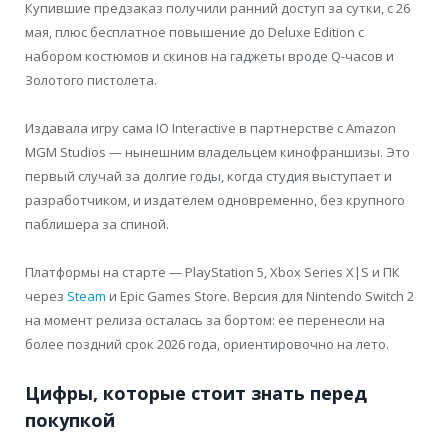
Купившие предзаказ получили ранний доступ за сутки, с 26
мая, плюс бесплатное повышение до Deluxe Edition с
набором костюмов и скинов на гаджеты вроде Q-часов и
Золотого пистолета.
Издавала игру сама IO Interactive в партнерстве с Amazon
MGM Studios — нынешним владельцем кинофраншизы. Это
первый случай за долгие годы, когда студия выступает и
разработчиком, и издателем одновременно, без крупного
паблишера за спиной.
Платформы на старте — PlayStation 5, Xbox Series X|S и ПК
через
Steam
и Epic Games Store. Версия для Nintendo Switch 2
на момент релиза осталась за бортом: ее перенесли на
более поздний срок 2026 года, ориентировочно на лето.
Цифры, которые стоит знать перед
покупкой