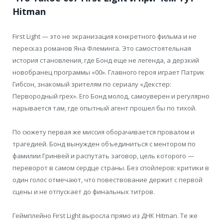
Hitman
First Light — это не экранизация конкретного фильма и не
пересказ романов Яна Флеминга. Это самостоятельная
история становления, где Бонд еще не легенда, а дерзкий
новобранец программы «00». Главного героя играет Патрик
Гибсон, знакомый зрителям по сериалу «Декстер:
Первородный грех». Его Бонд молод, самоуверен и регулярно
нарывается там, где опытный агент прошел бы по тихой.
По сюжету первая же миссия оборачивается провалом и
трагедией. Бонд вынужден объединиться с ментором по
фамилии Гринвей и распутать заговор, цель которого —
переворот в самом сердце страны. Без спойлеров: критики в
один голос отмечают, что повествование держит с первой
сцены и не отпускает до финальных титров.
Геймплейно First Light выросла прямо из ДНК Hitman. Те же