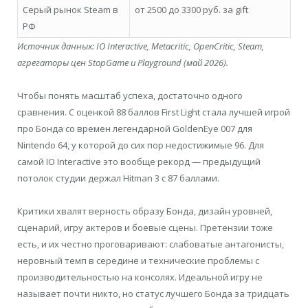
Серый рынок Steam в
от 2500 до 3300 руб. за gift
РФ
Источник данных: IO Interactive, Metacritic, OpenCritic, Steam,
агрегаторы цен StopGame и Playground (май 2026).
Чтобы понять масштаб успеха, достаточно одного
сравнения. С оценкой 88 баллов First Light стала лучшей игрой
про Бонда со времен легендарной GoldenEye 007 для
Nintendo 64, у которой до сих пор недостижимые 96. Для
самой IO Interactive это вообще рекорд — предыдущий
потолок студии держал Hitman 3 с 87 баллами.
Критики хвалят верность образу Бонда, дизайн уровней,
сценарий, игру актеров и боевые сцены. Претензии тоже
есть, и их честно проговаривают: слабоватые антагонисты,
неровный темп в середине и технические проблемы с
производительностью на консолях. Идеальной игру не
называет почти никто, но статус лучшего Бонда за тридцать