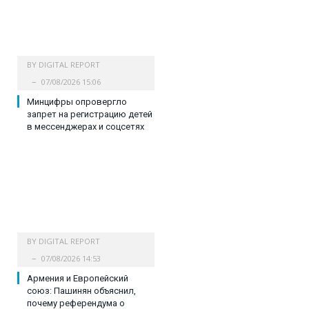
BY
DIGITAL REPORT
07/08/2026 15:06
Минцифры опровергло
запрет на регистрацию детей
в мессенджерах и соцсетях
BY
DIGITAL REPORT
07/08/2026 14:53
Армения и Европейский
союз: Пашинян объяснил,
почему референдума о