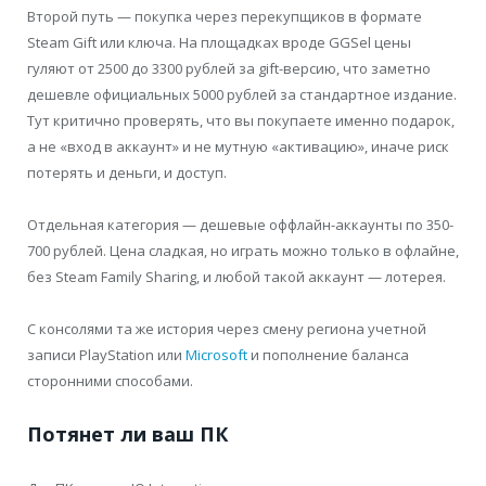
Второй путь — покупка через перекупщиков в формате
Steam Gift или ключа. На площадках вроде GGSel цены
гуляют от 2500 до 3300 рублей за gift-версию, что заметно
дешевле официальных 5000 рублей за стандартное издание.
Тут критично проверять, что вы покупаете именно подарок,
а не «вход в аккаунт» и не мутную «активацию», иначе риск
потерять и деньги, и доступ.
Отдельная категория — дешевые оффлайн-аккаунты по 350-
700 рублей. Цена сладкая, но играть можно только в офлайне,
без Steam Family Sharing, и любой такой аккаунт — лотерея.
С консолями та же история через смену региона учетной
записи PlayStation или
Microsoft
и пополнение баланса
сторонними способами.
Потянет ли ваш ПК