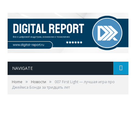
NAVIGATE
»
»
Home
Новости
007 First Light — лучшая игра про
Джеймса Бонда за тридцать лет