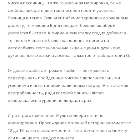
миссии-песочницы, та же социальная маскировка, та же
свобода выбрать десяток способов пройти уровень.
Разница в темпе. Если Агент 47 учил терпению и холодному
расчету, то молодой Бонд прощает больше ошибок и
двигается быстрее. К фирменному стелсу студия добавила
то, чего в Hitman не было: полноценные погони на
автомобилях, постановочные экшен-сцены в духе кино,
рукопашные схватки и арсенал гаджетов от лаборатории Q.
Отдельно работает режим TacSim — возможность
переигрывать пройденные миссии с дополнительными
условиями и испытаниями ради новых наград. Это та самая
реиграбельность, ради которой фанаты Hitman
возвращались в уровни по двадцать раз.
Игра строго одиночная. Мультиплеера нет и не
анонсировано. Прохождение основной истории занимает от
12 до 18 часов в зависимости от того, бежите вы по сюжету
или вычищаете каждую комнату.