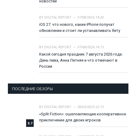
новостей
BY
DIGITAL REPORT
07/08/2026 14:20
iOS 27: что нового, какие iPhone получат
обновление и стоит ли устанавливать бету
BY
DIGITAL REPORT
07/08/2026 14:13
Какой сегодня праздник 7 августа 2026 года:
День пива, Анна Летняя и что отмечают в
России
ПОСЛЕДНИЕ ОБЗОРЫ
BY
DIGITAL REPORT
08/03/2025 22:13
«Split Fiction»: ошеломляющее кооперативное
приключение для двоих игроков
8.7