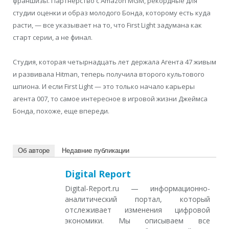
франшизы. Партнерство с Amazon MGM, рекордные для
студии оценки и образ молодого Бонда, которому есть куда
расти, — все указывает на то, что First Light задумана как
старт серии, а не финал.
Студия, которая четырнадцать лет держала Агента 47 живым
и развивала Hitman, теперь получила второго культового
шпиона. И если First Light — это только начало карьеры
агента 007, то самое интересное в игровой жизни Джеймса
Бонда, похоже, еще впереди.
Об авторе
Недавние публикации
Digital Report
Digital-Report.ru — информационно-
аналитический портал, который
отслеживает изменения цифровой
экономики. Мы описываем все