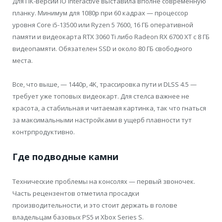
Для ПК-версии IO Interactive выставила вполне современную
планку. Минимум для 1080p при 60 кадрах — процессор
уровня Core i5-13500 или Ryzen 5 7600, 16 ГБ оперативной
памяти и видеокарта RTX 3060 Ti либо Radeon RX 6700 XT с 8 ГБ
видеопамяти. Обязателен SSD и около 80 ГБ свободного
места.
Все, что выше, — 1440p, 4K, трассировка пути и DLSS 4.5 —
требует уже топовых видеокарт. Для стелса важнее не
красота, а стабильная и читаемая картинка, так что гнаться
за максимальными настройками в ущерб плавности тут
контрпродуктивно.
Где подводные камни
Технические проблемы на консолях — первый звоночек.
Часть рецензентов отметила просадки
производительности, и это стоит держать в голове
владельцам базовых PS5 и Xbox Series S.