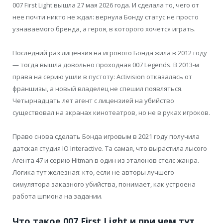
007 First Light вышла 27 мая 2026 года. И сделала то, чего от
нее почти никто не ждал: вернула Бонду статус не просто
узнаваемого бренда, а героя, в которого хочется играть.
Последний раз лицензия на игрового Бонда жила в 2012 году
— тогда вышла довольно проходная 007 Legends. В 2013-м
права на серию ушли в пустоту: Activision отказалась от
франшизы, а новый владелец не спешил появляться.
Четырнадцать лет агент с лицензией на убийство
существовал на экранах кинотеатров, но не в руках игроков.
Право снова сделать Бонда игровым в 2021 году получила
датская студия IO Interactive. Та самая, что вырастила лысого
Агента 47 и серию Hitman в один из эталонов стелс-жанра.
Логика тут железная: кто, если не авторы лучшего
симулятора заказного убийства, понимает, как устроена
работа шпиона на задании.
Что такое 007 First Light и при чем тут