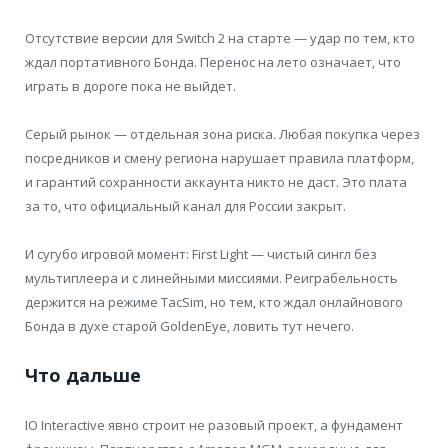
Отсутствие версии для Switch 2 на старте — удар по тем, кто
ждал портативного Бонда. Перенос на лето означает, что
играть в дороге пока не выйдет.
Серый рынок — отдельная зона риска. Любая покупка через
посредников и смену региона нарушает правила платформ,
и гарантий сохранности аккаунта никто не даст. Это плата
за то, что официальный канал для России закрыт.
И сугубо игровой момент: First Light — чистый сингл без
мультиплеера и с линейными миссиями. Реиграбельность
держится на режиме TacSim, но тем, кто ждал онлайнового
Бонда в духе старой GoldenEye, ловить тут нечего.
Что дальше
IO Interactive явно строит не разовый проект, а фундамент