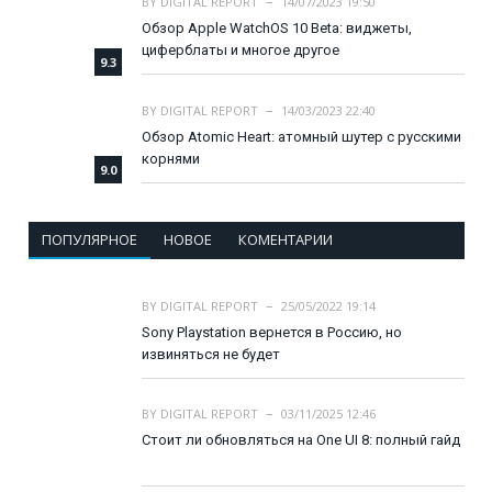
BY
DIGITAL REPORT
14/07/2023 19:50
Обзор Apple WatchOS 10 Beta: виджеты,
циферблаты и многое другое
9.3
BY
DIGITAL REPORT
14/03/2023 22:40
Обзор Atomic Heart: атомный шутер с русскими
корнями
9.0
ПОПУЛЯРНОЕ
НОВОЕ
КОМЕНТАРИИ
BY
DIGITAL REPORT
25/05/2022 19:14
Sony Playstation вернется в Россию, но
извиняться не будет
BY
DIGITAL REPORT
03/11/2025 12:46
Стоит ли обновляться на One UI 8: полный гайд