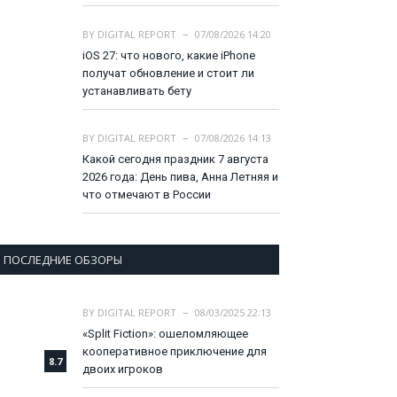
BY
DIGITAL REPORT
07/08/2026 14:20
iOS 27: что нового, какие iPhone
получат обновление и стоит ли
устанавливать бету
BY
DIGITAL REPORT
07/08/2026 14:13
Какой сегодня праздник 7 августа
2026 года: День пива, Анна Летняя и
что отмечают в России
ПОСЛЕДНИЕ ОБЗОРЫ
BY
DIGITAL REPORT
08/03/2025 22:13
«Split Fiction»: ошеломляющее
кооперативное приключение для
8.7
двоих игроков