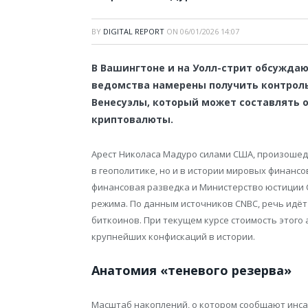
BY
DIGITAL REPORT
ON
06/01/2026 14:07
В Вашингтоне и на Уолл-стрит обсужда
ведомства намерены получить контрол
Венесуэлы, который может составлять 
криптовалюты.
Арест Николаса Мадуро силами США, произошед
в геополитике, но и в истории мировых финансо
финансовая разведка и Министерство юстиции 
режима. По данным источников CNBC, речь идёт
биткоинов. При текущем курсе стоимость этого 
крупнейших конфискаций в истории.
Анатомия «теневого резерва»
Масштаб накоплений, о котором сообщают инс