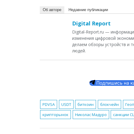
Об авторе
Недавние публикации
Digital Report
Digital-Report.ru — информа
изменения цифровой экономи
делаем обзоры устройств и т
людей.
Подпишись на кан
PDVSA
USDT
биткоин
блокчейн
Гео
крипторынок
Николас Мадуро
санкции 