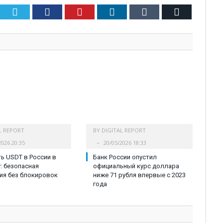
Twitter
Facebook
Pinterest
LinkedIn
Tumblr
Email
L REPORT
BY
DIGITAL REPORT
2026 20:35
20/05/2026 18:33
ть USDT в России в
Банк России опустил
у: безопасная
официальный курс доллара
ия без блокировок
ниже 71 рубля впервые с 2023
года