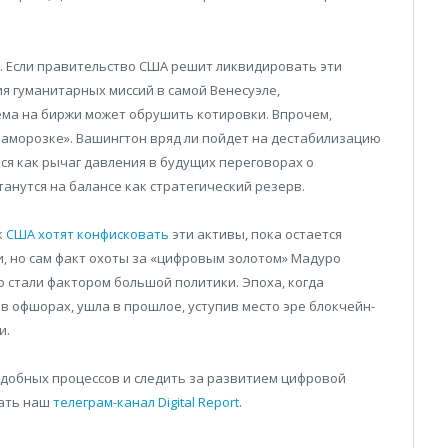
и. Если правительство США решит ликвидировать эти
я гуманитарных миссий в самой Венесуэле,
ма на биржи может обрушить котировки. Впрочем,
заморозке». Вашингтон вряд ли пойдет на дестабилизацию
ься как рычаг давления в будущих переговорах о
анутся на балансе как стратегический резерв.
к
США хотят конфисковать
эти активы, пока остается
, но сам факт охоты за «цифровым золотом» Мадуро
 стали фактором большой политики. Эпоха, когда
в офшорах, ушла в прошлое, уступив место эре блокчейн-
и.
подобных процессов и следить за развитием цифровой
тать наш
телеграм-канал Digital Report
.