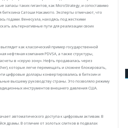
е запасы таких гигантов, как MicroStrategy, и сопоставимо
я биткоина Сатоши Накамото. Эксперты отмечают, что
ь годами. Венесуэла, находясь под жесткими
кать альтернативные пути для реализации своих
 выглядит как классический пример государственной
ная нефтяная компания PDVSA, а также структуры,
асчеты в «серую зону». Нефть продавалась через
ther), которые легче перемещать и сложнее блокировать,
 эти цифровые доллары конвертировались в биткоин и
ьные высшему руководству страны. Это позволяло режиму
радиционных инструментов внешнего давления США.
ачает автоматического доступа к цифровым активам. В
ся драмы. В отличие от золотых слитков в подвалах