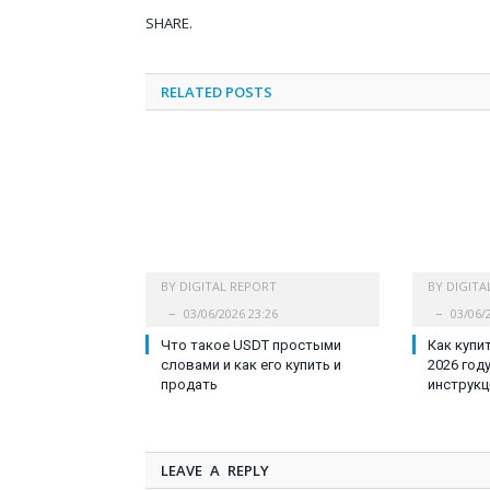
SHARE.
RELATED
POSTS
BY
DIGITAL REPORT
BY
DIGITA
03/06/2026 23:26
03/06/
Что такое USDT простыми
Как купи
словами и как его купить и
2026 год
продать
инструкц
LEAVE A REPLY