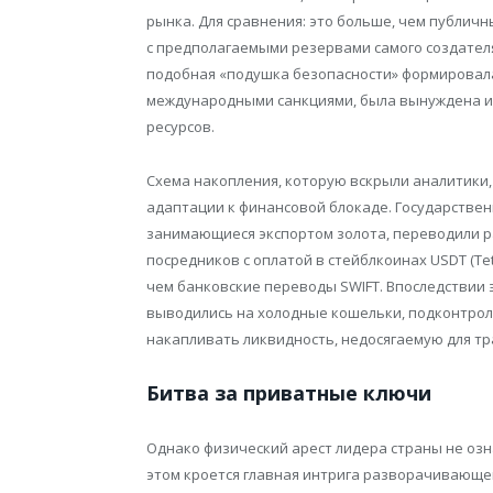
рынка. Для сравнения: это больше, чем публичны
с предполагаемыми резервами самого создател
подобная «подушка безопасности» формировалас
международными санкциями, была вынуждена ис
ресурсов.
Схема накопления, которую вскрыли аналитики,
адаптации к финансовой блокаде. Государствен
занимающиеся экспортом золота, переводили р
посредников с оплатой в стейблкоинах USDT (Te
чем банковские переводы SWIFT. Впоследствии
выводились на холодные кошельки, подконтрол
накапливать ликвидность, недосягаемую для т
Битва за приватные ключи
Однако физический арест лидера страны не озн
этом кроется главная интрига разворачивающей