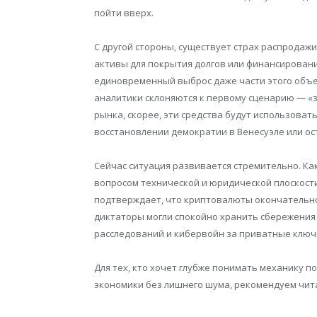
пойти вверх.
С другой стороны, существует страх распродаж
активы для покрытия долгов или финансировани
единовременный выброс даже части этого объе
аналитики склоняются к первому сценарию — «
рынка, скорее, эти средства будут использоват
восстановлении демократии в Венесуэле или ост
Сейчас ситуация развивается стремительно. Ка
вопросом технической и юридической плоскости
подтверждает, что криптовалюты окончательно
диктаторы могли спокойно хранить сбережения 
расследований и кибервойн за приватные ключ
Для тех, кто хочет глубже понимать механику 
экономики без лишнего шума, рекомендуем чи