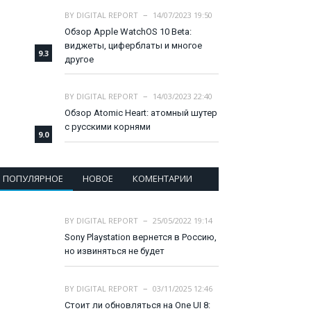
BY
DIGITAL REPORT
14/07/2023 19:50
Обзор Apple WatchOS 10 Beta:
виджеты, циферблаты и многое
9.3
другое
BY
DIGITAL REPORT
14/03/2023 22:40
Обзор Atomic Heart: атомный шутер
с русскими корнями
9.0
ПОПУЛЯРНОЕ
НОВОЕ
КОМЕНТАРИИ
BY
DIGITAL REPORT
25/05/2022 19:14
Sony Playstation вернется в Россию,
но извиняться не будет
BY
DIGITAL REPORT
03/11/2025 12:46
Стоит ли обновляться на One UI 8: