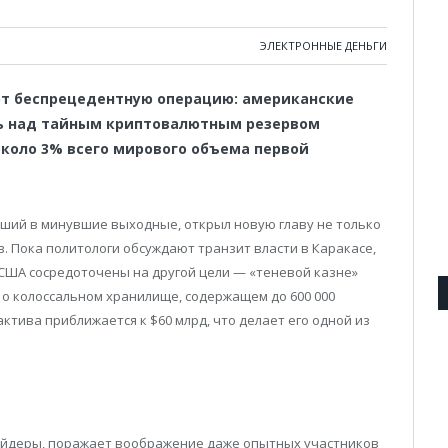
ЭЛЕКТРОННЫЕ ДЕНЬГИ
ют беспрецедентную операцию: американские
ь над тайным криптовалютным резервом
около 3% всего мирового объема первой
ший в минувшие выходные, открыл новую главу не только
в. Пока политологи обсуждают транзит власти в Каракасе,
США сосредоточены на другой цели — «теневой казне»
 о колоссальном хранилище, содержащем до 600 000
актива приближается к $60 млрд, что делает его одной из
айдеры, поражает воображение даже опытных участников