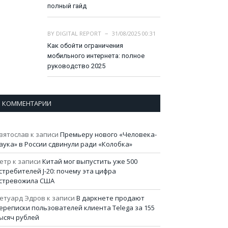
полный гайд
BY
DIGITAL REPORT
31/08/2025 00:31
Как обойти ограничения
мобильного интернета: полное
руководство 2025
КОММЕНТАРИИ
вятослав
к записи
Премьеру нового «Человека-
аука» в России сдвинули ради «Колобка»
етр
к записи
Китай мог выпустить уже 500
стребителей J-20: почему эта цифра
стревожила США
етуард Эдров
к записи
В даркнете продают
ереписки пользователей клиента Telega за 155
ысяч рублей