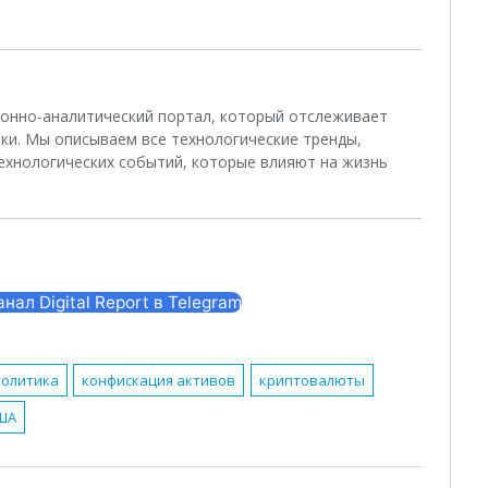
ционно-аналитический портал, который отслеживает
ки. Мы описываем все технологические тренды,
ехнологических событий, которые влияют на жизнь
ал Digital Report в Telegram
политика
конфискация активов
криптовалюты
США