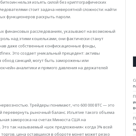
 биткоин нельзя изъять силой без криптографических
ледователями стоит задача невероятной сложности: найти
ых функционеров раскрыть пароли.
х финансовых расследованиях, указывают на возможный
троль над этими кошельками, они фактически станут
гнав даже собственные конфискационные фонды,
itfinex. Это создает уникальный прецедент: активы
в обход санкций, могут быть заморожены или
окчейн-аналитики и прямого давления на держателей
С
п
П
и
нервозностью. Трейдеры понимают, что 600 000 BTC — это
в
ый перевернуть рыночный баланс. Изъятие такого объема
П
льная заморозка на счетах Минюста США на
п
 Это так называемый «шок предложения»: когда 3% всей
т
 торгов, цена оставшихся в обороте монет может резко