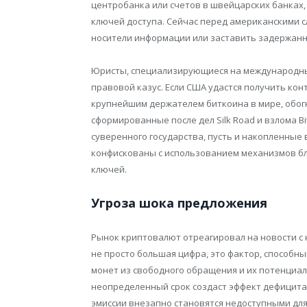
центробанка или счетов в швейцарских банках,
ключей доступа. Сейчас перед американскими с
носители информации или заставить задержанн
Юристы, специализирующиеся на международны
правовой казус. Если США удастся получить кон
крупнейшим держателем биткоина в мире, обо
сформированные после дел Silk Road и взлома B
суверенного государства, пусть и накопленные 
конфискованы с использованием механизмов бл
ключей.
Угроза шока предложения
Рынок криптовалют отреагировал на новости с 
не просто большая цифра, это фактор, способн
монет из свободного обращения и их потенциа
неопределенный срок создаст эффект дефицита.
эмиссии внезапно становятся недоступными для