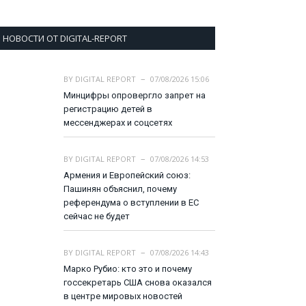
НОВОСТИ ОТ DIGITAL-REPORT
BY
DIGITAL REPORT
07/08/2026 15:06
Минцифры опровергло запрет на
регистрацию детей в
мессенджерах и соцсетях
BY
DIGITAL REPORT
07/08/2026 14:53
Армения и Европейский союз:
Пашинян объяснил, почему
референдума о вступлении в ЕС
сейчас не будет
BY
DIGITAL REPORT
07/08/2026 14:43
Марко Рубио: кто это и почему
госсекретарь США снова оказался
в центре мировых новостей