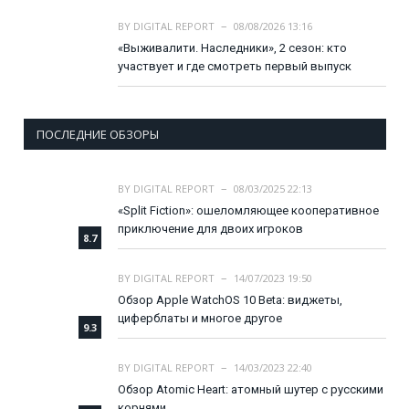
BY
DIGITAL REPORT
08/08/2026 13:16
«Выживалити. Наследники», 2 сезон: кто
участвует и где смотреть первый выпуск
ПОСЛЕДНИЕ ОБЗОРЫ
BY
DIGITAL REPORT
08/03/2025 22:13
«Split Fiction»: ошеломляющее кооперативное
приключение для двоих игроков
8.7
BY
DIGITAL REPORT
14/07/2023 19:50
Обзор Apple WatchOS 10 Beta: виджеты,
циферблаты и многое другое
9.3
BY
DIGITAL REPORT
14/03/2023 22:40
Обзор Atomic Heart: атомный шутер с русскими
корнями