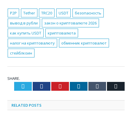
P2P
Tether
TRC20
USDT
безопасность
вывод в рубли
закон о криптовалюте 2026
как купить USDT
криптовалюта
налог на криптовалюту
обменник криптовалют
стейблкоин
SHARE.
Twitter
Facebook
Pinterest
LinkedIn
Tumblr
Email
RELATED
POSTS