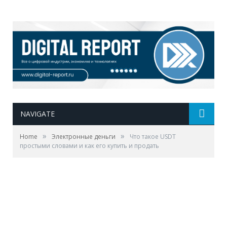
NAVIGATE
»
»
Home
Электронные деньги
Что такое USDT
простыми словами и как его купить и продать