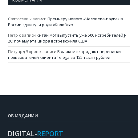
КОММЕНТАРИИ
Святослав
к записи
Премьеру нового «Человека-паука» в
России сдвинули ради «Колобка»
Петр
к записи
Китай мог выпустить уже 500 истребителей J-
20: почему эта цифра встревожила США
Петуард Эдров
к записи
В даркнете продают переписки
пользователей клиента Telega за 155 тысяч рублей
ОБ ИЗДАНИИ
DIGITAL-
REPORT