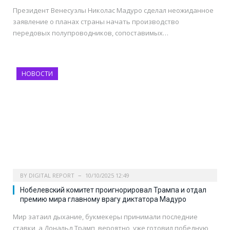
Президент Венесуэлы Николас Мадуро сделал неожиданное
заявление о планах страны начать производство
передовых полупроводников, сопоставимых…
НОВОСТИ
BY
DIGITAL REPORT
10/10/2025 12:49
Нобелевский комитет проигнорировал Трампа и отдал
премию мира главному врагу диктатора Мадуро
Мир затаил дыхание, букмекеры принимали последние
ставки, а Дональд Трамп, вероятно, уже готовил победную