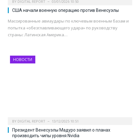
BY
DIGITAL REPORT
03/01/2026 10:50
США начали военную операцию против Венесуэлы
Массированные авиаудары по ключевым военным базам и
попытка «обезглавливающего удара» по руководству
страны: Латинская Америка…
НОВОСТИ
BY
DIGITAL REPORT
13/12/2025 10:51
Президент Венесуэлы Мадуро заявил о планах
производить чипы уровня Nvidia