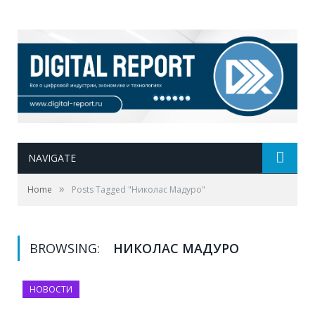
NAVIGATE
»
Home
Posts Tagged "Николас Мадуро"
BROWSING:
НИКОЛАС МАДУРО
НОВОСТИ