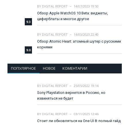
BY
DIGITAL REPORT
14/07/2023 19:50
Обзор Apple WatchOS 10 Beta: виджеты,
циферблаты и многое другое
9.3
BY
DIGITAL REPORT
14/03/2023 22:40
Обзор Atomic Heart: атомный шутер с русскими
корнями
9.0
ПОПУЛЯРНОЕ
НОВОЕ
КОМЕНТАРИИ
BY
DIGITAL REPORT
25/05/2022 19:14
Sony Playstation вернется в Россию, но
извиняться не будет
BY
DIGITAL REPORT
03/11/2025 12:46
Стоит ли обновляться на One UI 8: полный гайд