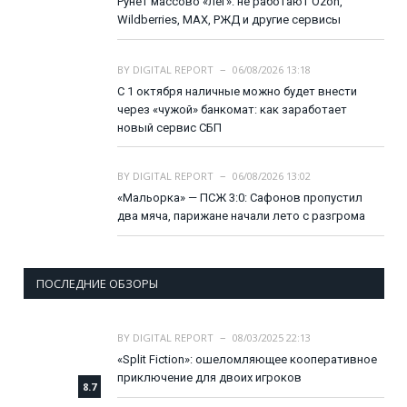
Рунет массово «лёг»: не работают Ozon,
Wildberries, MAX, РЖД и другие сервисы
BY
DIGITAL REPORT
06/08/2026 13:18
С 1 октября наличные можно будет внести
через «чужой» банкомат: как заработает
новый сервис СБП
BY
DIGITAL REPORT
06/08/2026 13:02
«Мальорка» — ПСЖ 3:0: Сафонов пропустил
два мяча, парижане начали лето с разгрома
ПОСЛЕДНИЕ ОБЗОРЫ
BY
DIGITAL REPORT
08/03/2025 22:13
«Split Fiction»: ошеломляющее кооперативное
приключение для двоих игроков
8.7