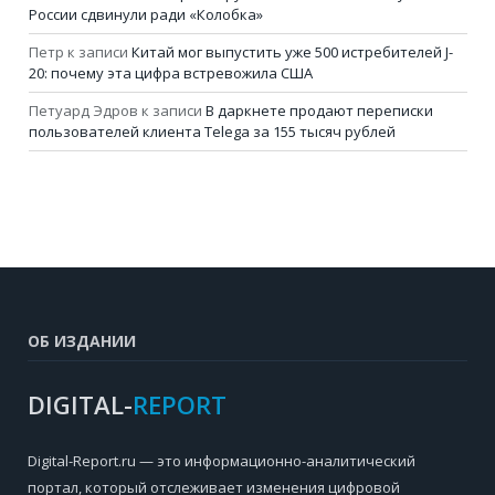
России сдвинули ради «Колобка»
Петр
к записи
Китай мог выпустить уже 500 истребителей J-
20: почему эта цифра встревожила США
Петуард Эдров
к записи
В даркнете продают переписки
пользователей клиента Telega за 155 тысяч рублей
ОБ ИЗДАНИИ
DIGITAL-
REPORT
Digital-Report.ru — это информационно-аналитический
портал, который отслеживает изменения цифровой