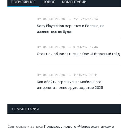
ПОПУЛЯРНОЕ
НОВОЕ
КОМЕНТАРИИ
BY
DIGITAL REPORT
25/05/2022 19:14
Sony Playstation вернется в Россию, но
извиняться не будет
BY
DIGITAL REPORT
03/11/2025 12:46
Стоит ли обновляться на One UI 8: полный гайд
BY
DIGITAL REPORT
31/08/2025 00:31
Как обойти ограничения мобильного
интернета: полное руководство 2025
КОММЕНТАРИИ
Святослав
к записи
Премьеру нового «Человека-паука» в