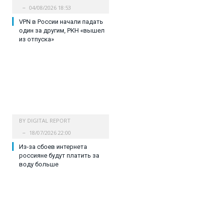
04/08/2026 18:53
VPN в России начали падать
один за другим, РКН «вышел
из отпуска»
BY
DIGITAL REPORT
18/07/2026 22:00
Из-за сбоев интернета
россияне будут платить за
воду больше