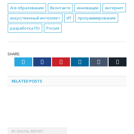
AI в образовании
Вконтакте
инновации
интернет
искусственный интеллект
ИТ
программирование
разработка ПО
Россия
SHARE.
Twitter
Facebook
Pinterest
LinkedIn
Tumblr
Email
RELATED
POSTS
BY
DIGITAL REPORT