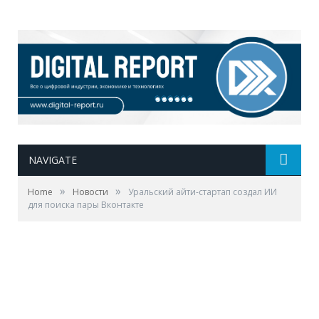
NAVIGATE
»
»
Home
Новости
Уральский айти-стартап создал ИИ
для поиска пары Вконтакте