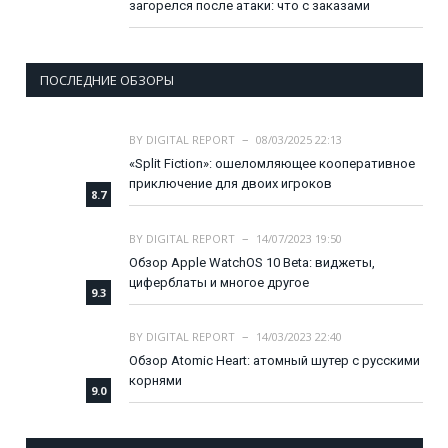
загорелся после атаки: что с заказами
ПОСЛЕДНИЕ ОБЗОРЫ
BY
DIGITAL REPORT
08/03/2025 22:13
«Split Fiction»: ошеломляющее кооперативное
приключение для двоих игроков
8.7
BY
DIGITAL REPORT
14/07/2023 19:50
Обзор Apple WatchOS 10 Beta: виджеты,
циферблаты и многое другое
9.3
BY
DIGITAL REPORT
14/03/2023 22:40
Обзор Atomic Heart: атомный шутер с русскими
корнями
9.0